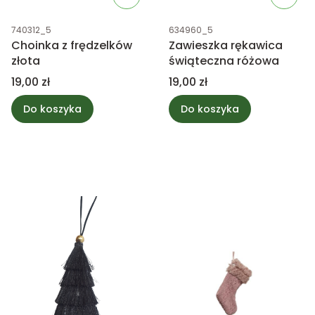
Kod produktu
Kod produktu
740312_5
634960_5
Choinka z frędzelków
Zawieszka rękawica
złota
świąteczna różowa
Cena
Cena
19,00 zł
19,00 zł
Do koszyka
Do koszyka