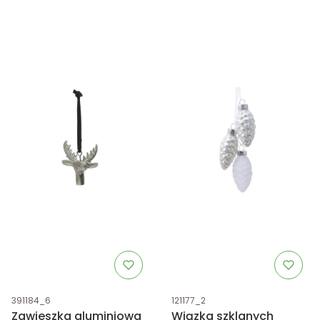
Kod produktu
Kod produktu
391184_6
121177_2
Zawieszka aluminiowa
Wiązka szklanych