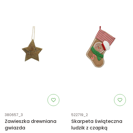
Kod produktu
Kod produktu
380657_3
522719_2
Zawieszka drewniana
Skarpeta świąteczna
gwiazda
ludzik z czapką