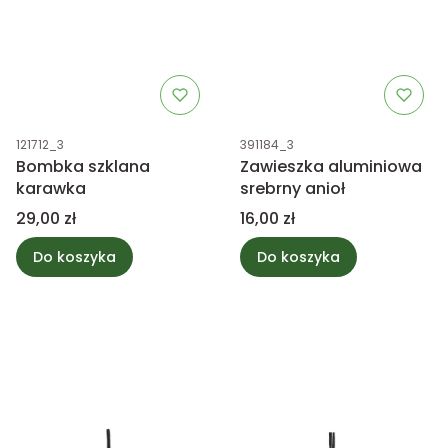
Kod produktu
Kod produktu
121712_3
391184_3
Bombka szklana
Zawieszka aluminiowa
karawka
srebrny anioł
Cena
Cena
29,00 zł
16,00 zł
Do koszyka
Do koszyka