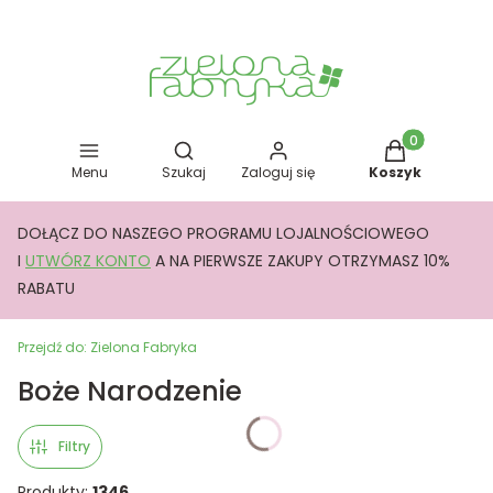
Otwórz wyszukiwarkę
Produkty w kos
Menu
Szukaj
Zaloguj się
Koszyk
DOŁĄCZ DO NASZEGO PROGRAMU LOJALNOŚCIOWEGO
I
UTWÓRZ KONTO
A NA PIERWSZE ZAKUPY OTRZYMASZ 10%
RABATU
Przejdź do:
Zielona Fabryka
Boże Narodzenie
Filtry
Produkty:
1346