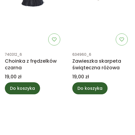
Kod produktu
Kod produktu
740312_6
634960_6
Choinka z frędzelków
Zawieszka skarpeta
czarna
świąteczna różowa
Cena
Cena
19,00 zł
19,00 zł
Do koszyka
Do koszyka