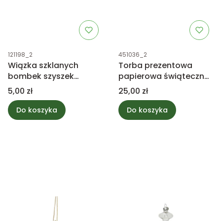
Kod produktu
Kod produktu
121198_2
451036_2
Wiązka szklanych
Torba prezentowa
bombek szyszek
papierowa świąteczna
niebieskich mix
biała XL
Cena
Cena
5,00 zł
25,00 zł
Do koszyka
Do koszyka