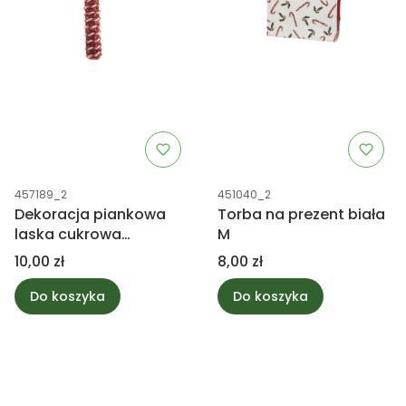
Kod produktu
Kod produktu
457189_2
451040_2
Dekoracja piankowa
Torba na prezent biała
laska cukrowa
M
czerwona
Cena
Cena
10,00 zł
8,00 zł
Do koszyka
Do koszyka