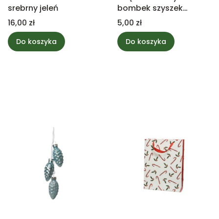
srebrny jeleń
bombek szyszek
białych mix
Cena
Cena
16,00 zł
5,00 zł
Do koszyka
Do koszyka