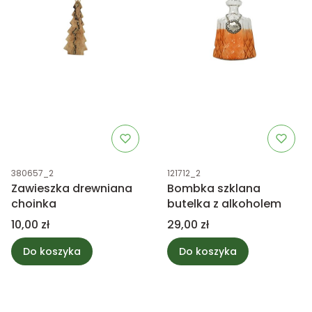
Kod produktu
Kod produktu
380657_2
121712_2
Zawieszka drewniana
Bombka szklana
choinka
butelka z alkoholem
Cena
Cena
10,00 zł
29,00 zł
Do koszyka
Do koszyka