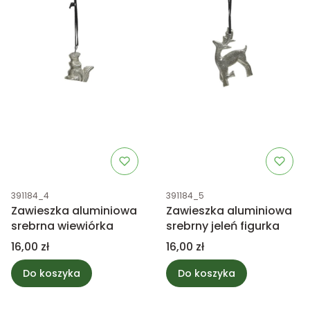
Kod produktu
Kod produktu
391184_4
391184_5
Zawieszka aluminiowa
Zawieszka aluminiowa
srebrna wiewiórka
srebrny jeleń figurka
Cena
Cena
16,00 zł
16,00 zł
Do koszyka
Do koszyka