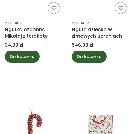
Kod produktu
Kod produktu
523834_2
523814_2
Figurka ozdobna
Figura dziecko w
Mikołaj z terakoty
zimowych ubraniach
Cena
Cena
34,00 zł
546,00 zł
Do koszyka
Do koszyka