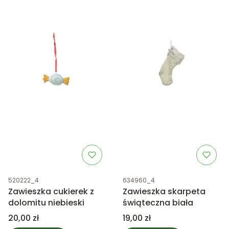
Kod produktu
Kod produktu
520222_4
634960_4
Zawieszka cukierek z
Zawieszka skarpeta
dolomitu niebieski
świąteczna biała
Cena
Cena
20,00 zł
19,00 zł