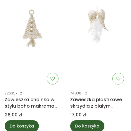
Kod produktu
Kod produktu
726357_2
740301_2
Zawieszka choinka w
Zawieszka plastikowe
stylu boho makrama
skrzydła z białym
biała
piórkiem
Cena
Cena
26,00 zł
17,00 zł
Do koszyka
Do koszyka