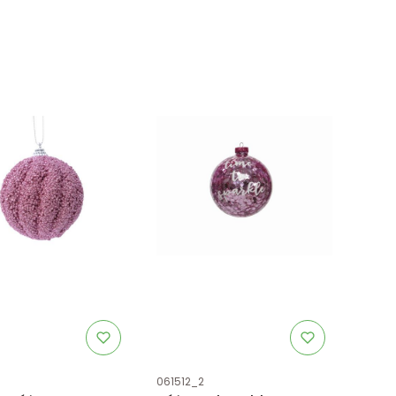
uktu
Kod produktu
061512_2