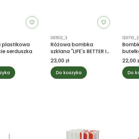
tu
Kod produktu
Kod prod
061512_3
120710_2
a plastikowa
Różowa bombka
Bombk
ście serduszka
szklana "LIFE's BETTER IN
butelk
PINK" z cekinami
Cena
Cena
23,00 zł
22,00 z
zyka
Do koszyka
Do k