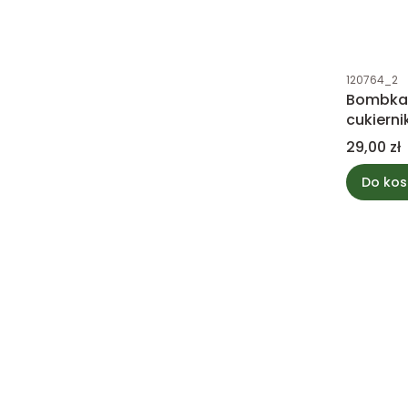
Kod produk
120764_2
Bombka 
cukierni
w pucha
Cena
29,00 zł
Do kos