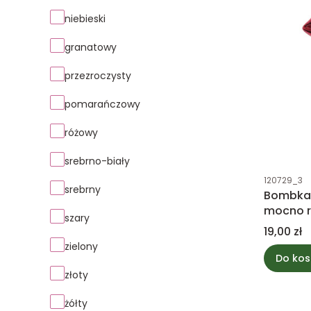
niebieski
granatowy
przezroczysty
pomarańczowy
różowy
srebrno-biały
Kod produk
120729_3
srebrny
Bombka 
mocno 
szary
Cena
19,00 zł
zielony
Do kos
złoty
żółty