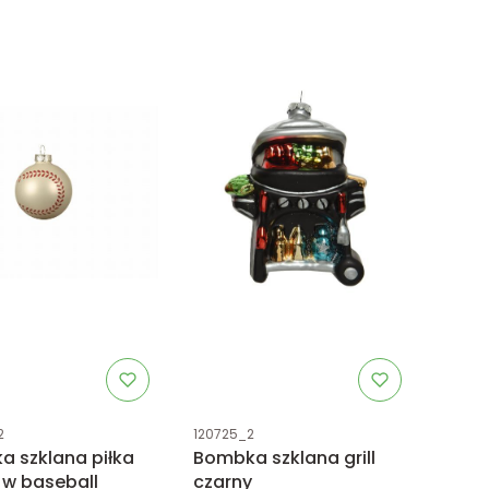
uktu
Kod produktu
2
120725_2
 szklana piłka
Bombka szklana grill
 w baseball
czarny