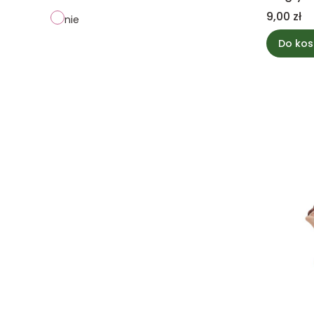
Cena
9,00 zł
nie
Do kos