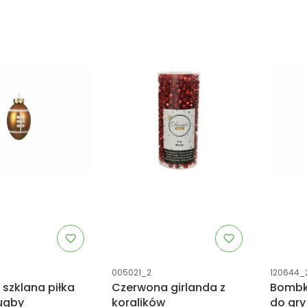
tu
Kod produktu
Kod prod
005021_2
120644_
szklana piłka
Czerwona girlanda z
Bombka
rugby
koralików
do gry