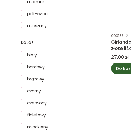
marmur
poliżywica
mieszany
Kod produk
000183_2
Girland
KOLOR
złote li
Kolor
biały
Cena
27,00 zł
bordowy
Do kos
brązowy
czarny
czerwony
fioletowy
miedziany