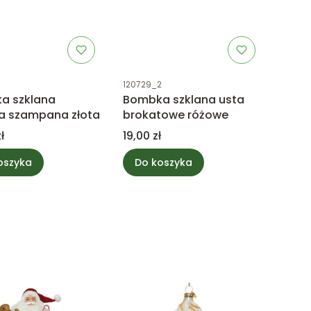
uktu
Kod produktu
120729_2
a szklana
Bombka szklana usta
a szampana złota
brokatowe różowe
Cena
ł
19,00 zł
oszyka
Do koszyka