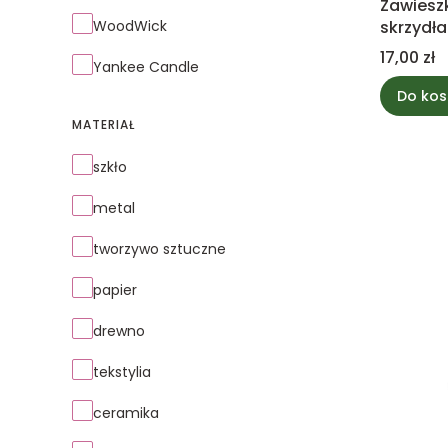
Zawiesz
WoodWick
skrzydła
Cena
17,00 zł
Yankee Candle
Do kos
MATERIAŁ
Materiał
szkło
metal
tworzywo sztuczne
papier
drewno
tekstylia
ceramika