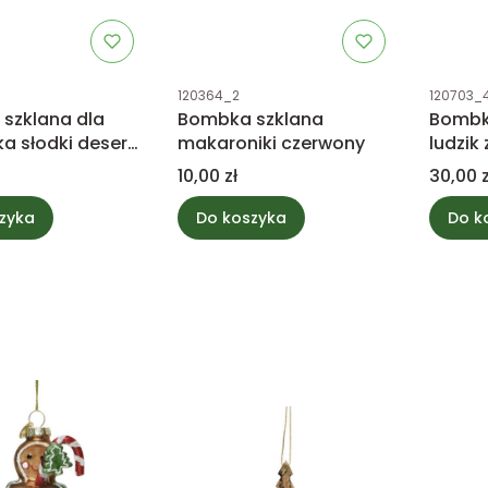
tu
Kod produktu
Kod prod
120364_2
120703_
szklana dla
Bombka szklana
Bombk
ka słodki deser
makaroniki czerwony
ludzik
rku
Cena
Cena
10,00 zł
30,00 z
zyka
Do koszyka
Do k