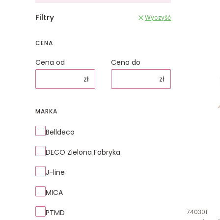
Filtry
Wyczyść
CENA
Cena od
Cena do
zł
zł
MARKA
Marka
Belldeco
DECO Zielona Fabryka
J-line
MICA
Kod produk
PTMD
740301