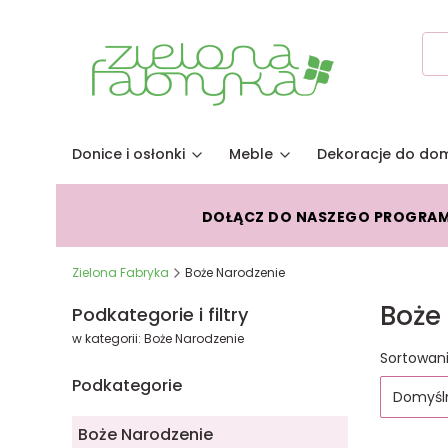
Donice i osłonki
Meble
Dekoracje do do
DOŁĄCZ DO NASZEGO PROGRA
Zielona Fabryka
Boże Narodzenie
Boże
Podkategorie i filtry
w kategorii: Boże Narodzenie
Lista
Sortowani
Podkategorie
Domyśl
Boże Narodzenie