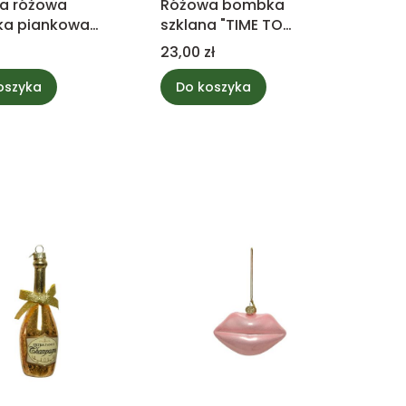
a różowa
Różowa bombka
a piankowa
szklana "TIME TO
owana
SPARKLE" z cekinami
Cena
23,00 zł
oszyka
Do koszyka