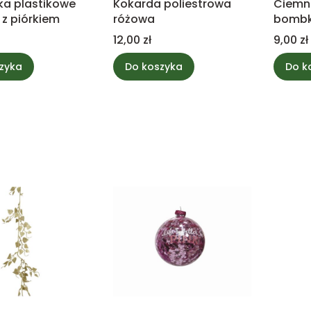
ka plastikowe
Kokarda poliestrowa
Ciemn
 z piórkiem
różowa
bombk
dekor
Cena
Cena
12,00 zł
9,00 zł
zyka
Do koszyka
Do k