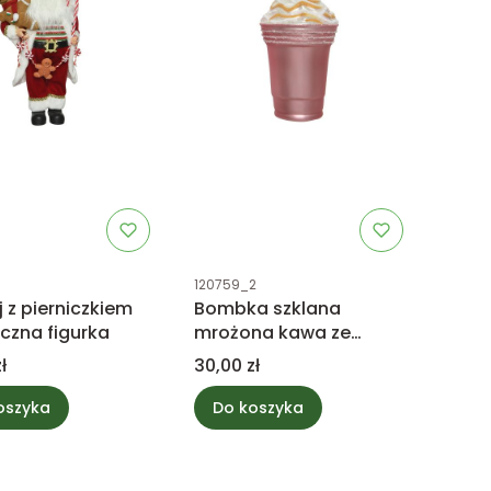
uktu
Kod produktu
120759_2
j z pierniczkiem
Bombka szklana
czna figurka
mrożona kawa ze
śmietaną
Cena
ł
30,00 zł
oszyka
Do koszyka