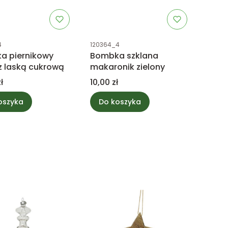
uktu
Kod produktu
4
120364_4
a piernikowy
Bombka szklana
 z laską cukrową
makaronik zielony
Cena
ł
10,00 zł
oszyka
Do koszyka