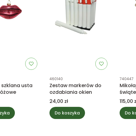
tu
Kod produktu
Kod prod
460140
740447
szklana usta
Zestaw markerów do
Mikoła
różowe
ozdabiania okien
świąte
Cena
Cena
24,00 zł
115,00 z
zyka
Do koszyka
Do k