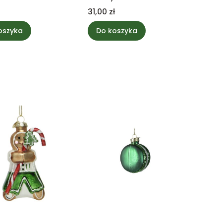
Cena
31,00 zł
oszyka
Do koszyka