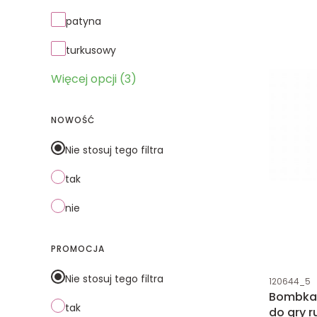
patyna
turkusowy
Więcej opcji (3)
NOWOŚĆ
Nie stosuj tego filtra
tak
nie
PROMOCJA
Kod produk
Nie stosuj tego filtra
120644_5
Bombka 
tak
do gry 