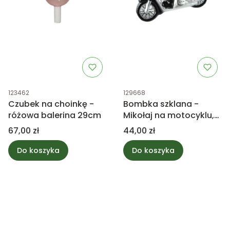
Kod produktu
Kod produktu
123462
129668
Czubek na choinkę -
Bombka szklana -
różowa balerina 29cm
Mikołaj na motocyklu,
prezent dla
Cena
Cena
67,00 zł
44,00 zł
motocyklisty
Do koszyka
Do koszyka