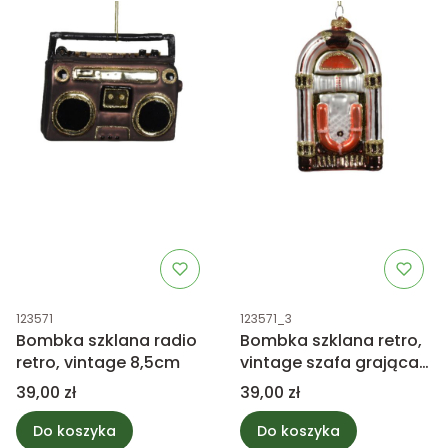
Kod produktu
Kod produktu
123571
123571_3
Bombka szklana radio
Bombka szklana retro,
retro, vintage 8,5cm
vintage szafa grająca
8,5cm
Cena
Cena
39,00 zł
39,00 zł
Do koszyka
Do koszyka