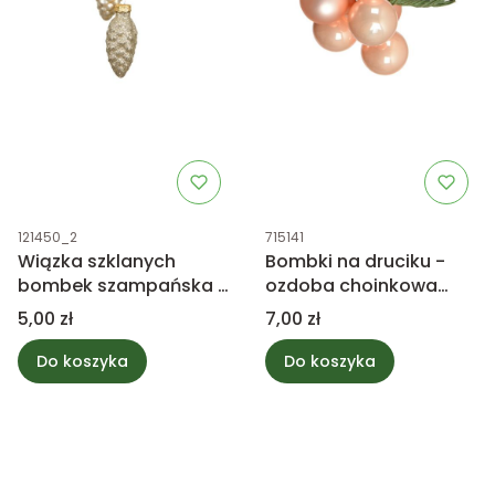
Kod produktu
Kod produktu
121450_2
715141
Wiązka szklanych
Bombki na druciku -
bombek szampańska -
ozdoba choinkowa
szyszka
łososiowy mix
Cena
Cena
5,00 zł
7,00 zł
Do koszyka
Do koszyka