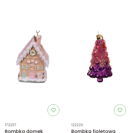
Kod produktu
Kod produktu
172237
122220
Bombka domek
Bombka fioletowa