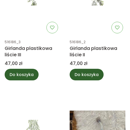
Kod produktu
Kod produktu
516186_3
516186_2
Girlanda plastikowa
Girlanda plastikowa
liście III
liście II
Cena
Cena
47,00 zł
47,00 zł
Do koszyka
Do koszyka