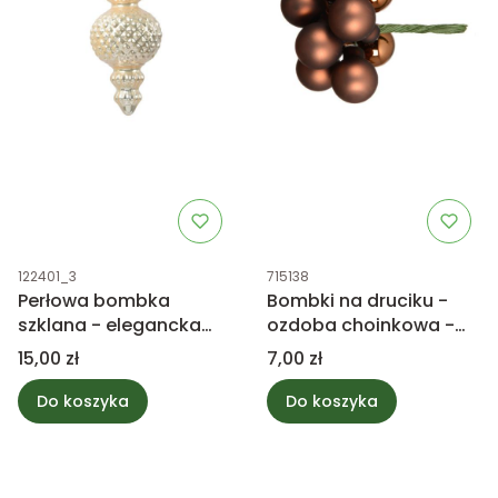
Kod produktu
Kod produktu
122401_3
715138
Perłowa bombka
Bombki na druciku -
szklana - elegancka
ozdoba choinkowa -
ozdoba choinkowa
brązowy mix
Cena
Cena
15,00 zł
7,00 zł
15cm
Do koszyka
Do koszyka