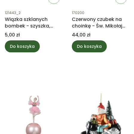
Kod produktu
Kod produktu
121443_2
170200
Wiązka szklanych
Czerwony czubek na
bombek - szyszka,
choinkę - Św. Mikołaj
niebieski mix
30cm
Cena
Cena
5,00 zł
44,00 zł
Do koszyka
Do koszyka