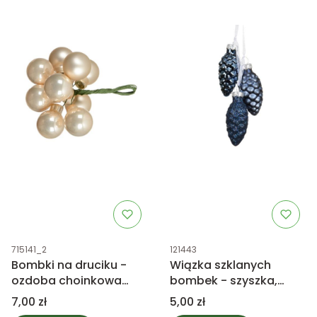
Kod produktu
Kod produktu
715141_2
121443
Bombki na druciku -
Wiązka szklanych
ozdoba choinkowa
bombek - szyszka,
perłowy mix
granatowy mix
Cena
Cena
7,00 zł
5,00 zł