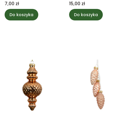
miedziany mix
ozdoba choinkowa
Cena
Cena
7,00 zł
15,00 zł
Do koszyka
Do koszyka