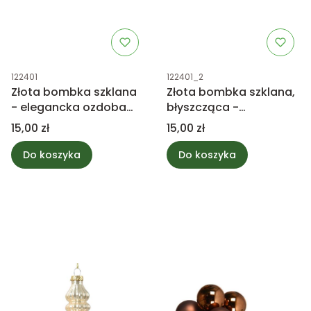
Kod produktu
Kod produktu
122401
122401_2
Złota bombka szklana
Złota bombka szklana,
- elegancka ozdoba
błyszcząca -
choinkowa 15cm
elegancka ozdoba
Cena
Cena
15,00 zł
15,00 zł
choinkowa 15cm
Do koszyka
Do koszyka