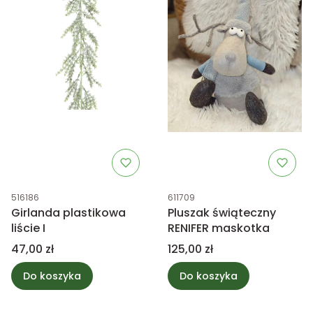
Kod produktu
Kod produktu
516186
611709
Girlanda plastikowa
Pluszak świąteczny
liście I
RENIFER maskotka
Cena
Cena
47,00 zł
125,00 zł
Do koszyka
Do koszyka