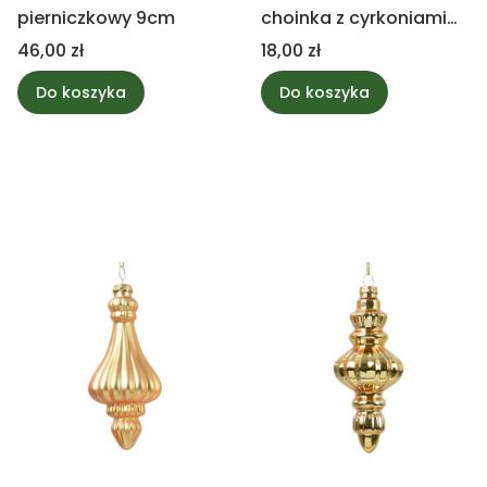
pierniczkowy 9cm
choinka z cyrkoniami
12cm
Cena
Cena
46,00 zł
18,00 zł
Do koszyka
Do koszyka