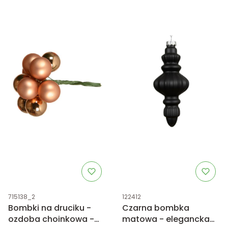
Kod produktu
Kod produktu
715138_2
122412
Bombki na druciku -
Czarna bombka
ozdoba choinkowa -
matowa - elegancka