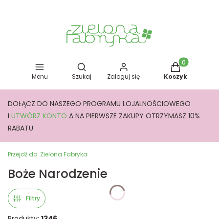
Otwórz wyszukiwarkę
Produkty w kos
Menu
Szukaj
Zaloguj się
Koszyk
DOŁĄCZ DO NASZEGO PROGRAMU LOJALNOŚCIOWEGO
I
UTWÓRZ KONTO
A NA PIERWSZE ZAKUPY OTRZYMASZ 10%
RABATU
Przejdź do:
Zielona Fabryka
Boże Narodzenie
Filtry
Produkty:
1346