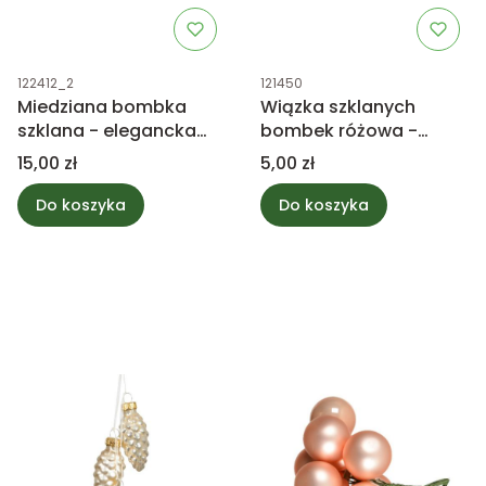
Kod produktu
Kod produktu
122412_2
121450
Miedziana bombka
Wiązka szklanych
szklana - elegancka
bombek różowa -
ozdoba choinkowa
szyszka
Cena
Cena
15,00 zł
5,00 zł
Do koszyka
Do koszyka