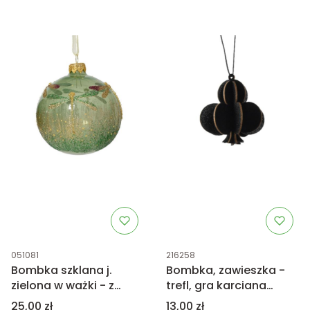
Kod produktu
Kod produktu
051081
216258
Bombka szklana j.
Bombka, zawieszka -
zielona w ważki - z
trefl, gra karciana
brokatem 8cm
6,5cm
Cena
Cena
25,00 zł
13,00 zł