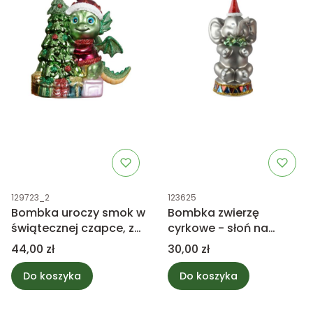
Kod produktu
Kod produktu
129723_2
123625
Bombka uroczy smok w
Bombka zwierzę
świątecznej czapce, z
cyrkowe - słoń na
choinką 11cm
bębnie 12,5cm
Cena
Cena
44,00 zł
30,00 zł
Do koszyka
Do koszyka