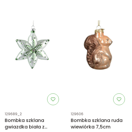
Kod produktu
Kod produktu
129689_2
129606
Bombka szklana
Bombka szklana ruda
gwiazdka biała z
wiewiórka 7,5cm