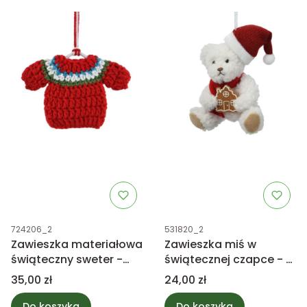
Kod produktu
Kod produktu
724206_2
531820_2
Zawieszka materiałowa
Zawieszka miś w
świąteczny sweter -
świątecznej czapce - z
czerwony
pierniczkowym
Cena
Cena
35,00 zł
24,00 zł
domkiem 12cm
Do koszyka
Do koszyka