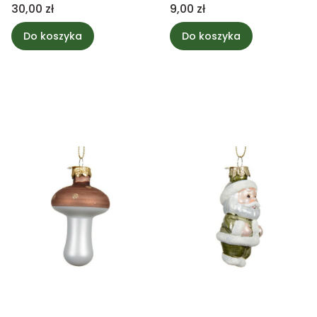
zielenią 11,8cm
Cena
Cena
30,00 zł
9,00 zł
Do koszyka
Do koszyka