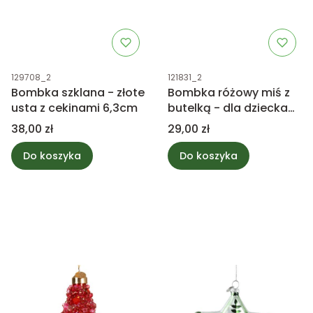
Kod produktu
Kod produktu
129708_2
121831_2
Bombka szklana - złote
Bombka różowy miś z
usta z cekinami 6,3cm
butelką - dla dziecka
8,5cm
Cena
Cena
38,00 zł
29,00 zł
Do koszyka
Do koszyka