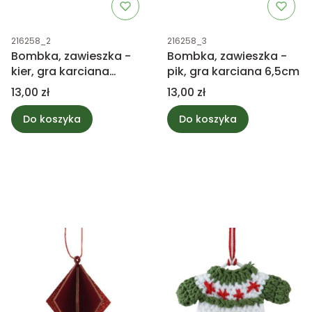
Kod produktu
Kod produktu
216258_2
216258_3
Bombka, zawieszka -
Bombka, zawieszka -
kier, gra karciana
pik, gra karciana 6,5cm
6,5cm
Cena
Cena
13,00 zł
13,00 zł
Do koszyka
Do koszyka