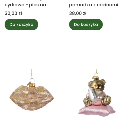
cyrkowe - pies na
pomadka z cekinami
bębnie 12,5cm
6,3cm
Cena
Cena
30,00 zł
38,00 zł
Do koszyka
Do koszyka