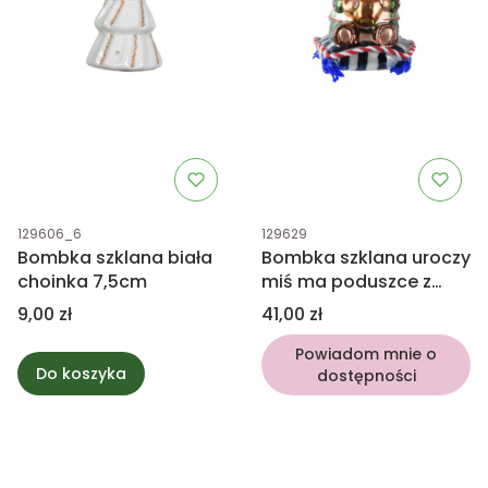
Kod produktu
Kod produktu
129606_6
129629
Bombka szklana biała
Bombka szklana uroczy
choinka 7,5cm
miś ma poduszce z
kokardą
Cena
Cena
9,00 zł
41,00 zł
Powiadom mnie o
Do koszyka
dostępności