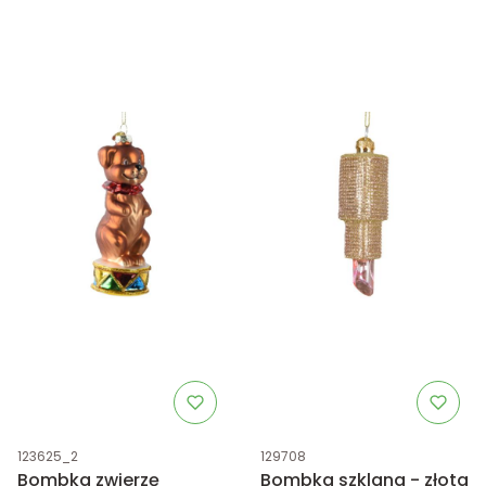
Kod produktu
Kod produktu
123625_2
129708
Bombka zwierzę
Bombka szklana - złota