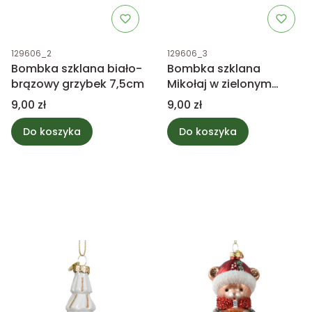
Kod produktu
Kod produktu
129606_2
129606_3
Bombka szklana biało-
Bombka szklana
brązowy grzybek 7,5cm
Mikołaj w zielonym
ubraniu 7,5cm
Cena
Cena
9,00 zł
9,00 zł
Do koszyka
Do koszyka