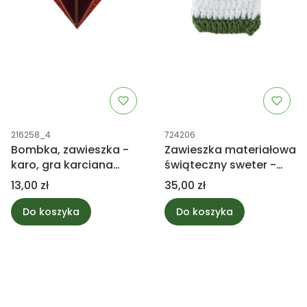
Kod produktu
Kod produktu
216258_4
724206
Bombka, zawieszka -
Zawieszka materiałowa
karo, gra karciana
świąteczny sweter -
6,5cm
zielony
Cena
Cena
13,00 zł
35,00 zł
Do koszyka
Do koszyka