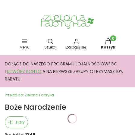
Otwórz wyszukiwarkę
Produkty w kos
Menu
Szukaj
Zaloguj się
Koszyk
DOŁĄCZ DO NASZEGO PROGRAMU LOJALNOŚCIOWEGO
I
UTWÓRZ KONTO
A NA PIERWSZE ZAKUPY OTRZYMASZ 10%
RABATU
Przejdź do:
Zielona Fabryka
Boże Narodzenie
Filtry
Produkty:
1346