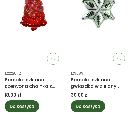
Kod produktu
Kod produktu
122220_2
129689
Bombka szklana
Bombka szklana
czerwona choinka z
gwiazdka w zielony
brokatem
wzór 11,8cm
Cena
Cena
18,00 zł
30,00 zł
Do koszyka
Do koszyka