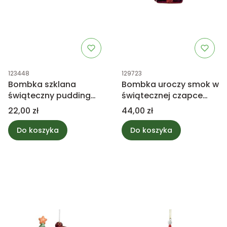
Kod produktu
Kod produktu
123448
129723
Bombka szklana
Bombka uroczy smok w
świąteczny pudding
świątecznej czapce
czekoladowy
11cm
Cena
Cena
22,00 zł
44,00 zł
Do koszyka
Do koszyka