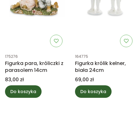
Kod produktu
Kod produktu
175276
164775
Figurka para, króliczki z
Figurka królik kelner,
parasolem 14cm
biała 24cm
Cena
Cena
83,00 zł
69,00 zł
Do koszyka
Do koszyka