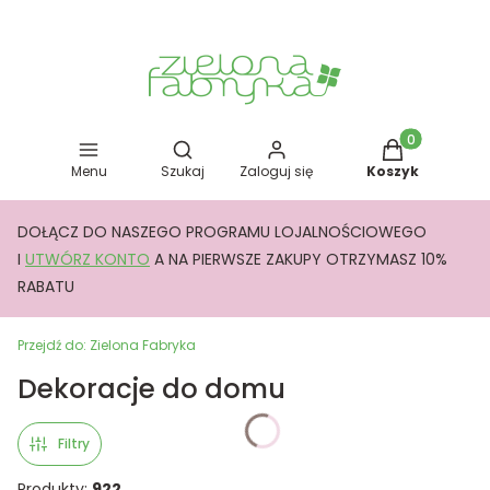
Otwórz wyszukiwarkę
Produkty w kos
Menu
Szukaj
Zaloguj się
Koszyk
DOŁĄCZ DO NASZEGO PROGRAMU LOJALNOŚCIOWEGO
I
UTWÓRZ KONTO
A NA PIERWSZE ZAKUPY OTRZYMASZ 10%
RABATU
Przejdź do:
Zielona Fabryka
Dekoracje do domu
Filtry
Produkty:
922