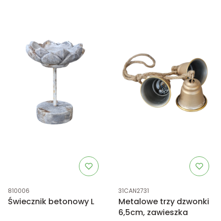
Kod produktu
Kod produktu
810006
31CAN2731
Świecznik betonowy L
Metalowe trzy dzwonki
6,5cm, zawieszka