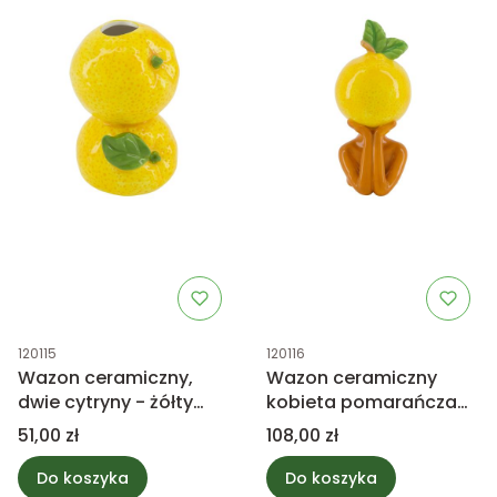
Kod produktu
Kod produktu
120115
120116
Wazon ceramiczny,
Wazon ceramiczny
dwie cytryny - żółty
kobieta pomarańcza
8x11,5cm
22cm
Cena
Cena
51,00 zł
108,00 zł
Do koszyka
Do koszyka