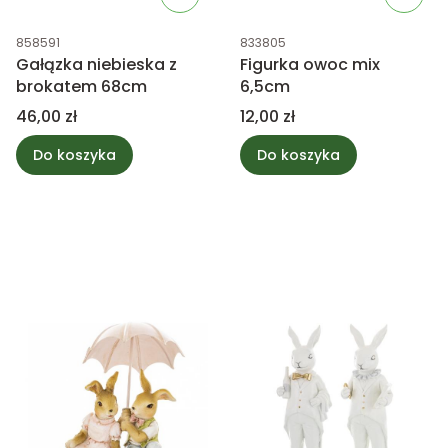
Kod produktu
Kod produktu
858591
833805
Gałązka niebieska z
Figurka owoc mix
brokatem 68cm
6,5cm
Cena
Cena
46,00 zł
12,00 zł
Do koszyka
Do koszyka