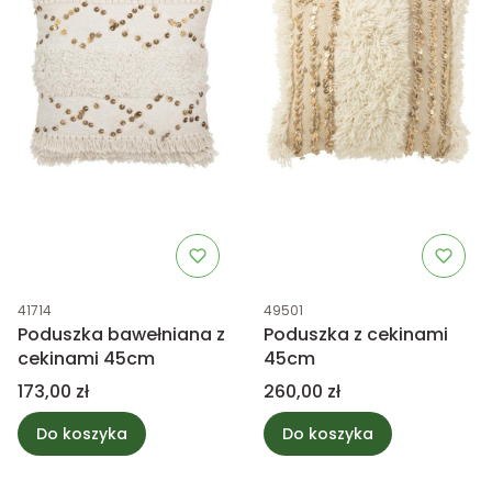
Kod produktu
Kod produktu
41714
49501
Poduszka bawełniana z
Poduszka z cekinami
cekinami 45cm
45cm
Cena
Cena
173,00 zł
260,00 zł
Do koszyka
Do koszyka