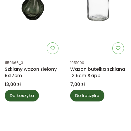
Kod produktu
Kod produktu
1159666_3
1051900
Szklany wazon zielony
Wazon butelka szklana
9x17cm
12.5cm Skipp
Cena
Cena
13,00 zł
7,00 zł
Do koszyka
Do koszyka