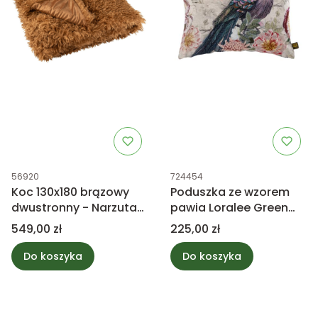
Kod produktu
Kod produktu
56920
724454
Koc 130x180 brązowy
Poduszka ze wzorem
dwustronny - Narzuta
pawia Loralee Green
na łóżko, futrzak
PTMD
Cena
Cena
549,00 zł
225,00 zł
Do koszyka
Do koszyka