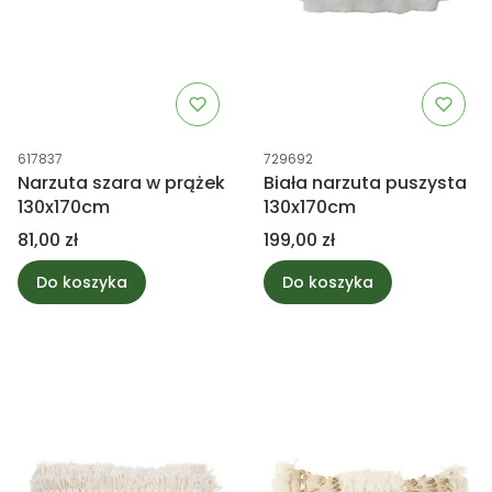
Kod produktu
Kod produktu
617837
729692
Narzuta szara w prążek
Biała narzuta puszysta
130x170cm
130x170cm
Cena
Cena
81,00 zł
199,00 zł
Do koszyka
Do koszyka