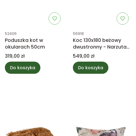
Kod produktu
Kod produktu
52406
56918
Poduszka kot w
Koc 130x180 beżowy
okularach 50cm
dwustronny - Narzuta
na łóżko, futrzak
Cena
Cena
319,00 zł
549,00 zł
Do koszyka
Do koszyka