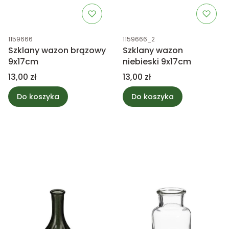
Kod produktu
Kod produktu
1159666
1159666_2
Szklany wazon brązowy
Szklany wazon
9x17cm
niebieski 9x17cm
Cena
Cena
13,00 zł
13,00 zł
Do koszyka
Do koszyka