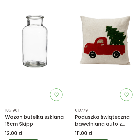
Kod produktu
Kod produktu
1051901
613779
Wazon butelka szklana
Poduszka świąteczna
16cm Skipp
bawełniana auto z
choinką
Cena
Cena
12,00 zł
111,00 zł