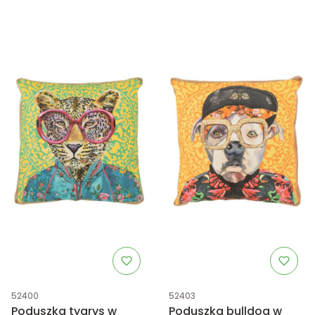
Kod produktu
Kod produktu
52400
52403
Poduszka tygrys w
Poduszka bulldog w