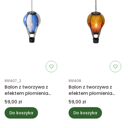
Kod produktu
Kod produktu
891407_2
891408
Balon z tworzywa z
Balon z tworzywa z
efektem płomienia
efektem płomienia
niebieski 25cm
pomarańczowy
Cena
Cena
59,00 zł
59,00 zł
Do koszyka
Do koszyka