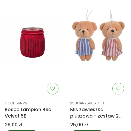
Kod produktu
Kod produktu
COC859RVB
258CAN25806_SET
Bosco Lampion Red
Miś zawieszka
Velvet 5B
pluszowa - zestaw 2
sztuki
Cena
Cena
29,00 zł
25,00 zł