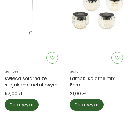
Kod produktu
Kod produktu
890533
894774
świeca solarna ze
Lampki solarne mix
stojakiem metalowym
6cm
na piku 117cm,
Cena
Cena
57,00 zł
21,00 zł
zewnętrzna
Do koszyka
Do koszyka