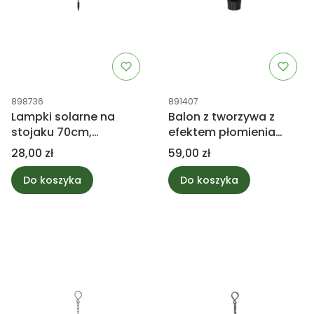
Kod produktu
Kod produktu
898736
891407
Lampki solarne na
Balon z tworzywa z
stojaku 70cm,
efektem płomienia
zewnętrzne
czerwony 25cm
Cena
Cena
28,00 zł
59,00 zł
Do koszyka
Do koszyka