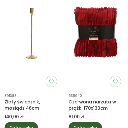
Kod produktu
Kod produktu
391388
535940
Złoty świecznik,
Czerwona narzuta w
mosiądz 46cm
prążki 170x130cm
Cena
Cena
140,00 zł
81,00 zł
Do koszyka
Do koszyka