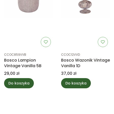
Kod produktu
Kod produktu
CCOC859VVB
CCOC12VVD
Bosco Lampion
Bosco Wazonik Vintage
Vintage Vanilla 5B
Vanilla 1D
Cena
Cena
29,00 zł
37,00 zł
Do koszyka
Do koszyka