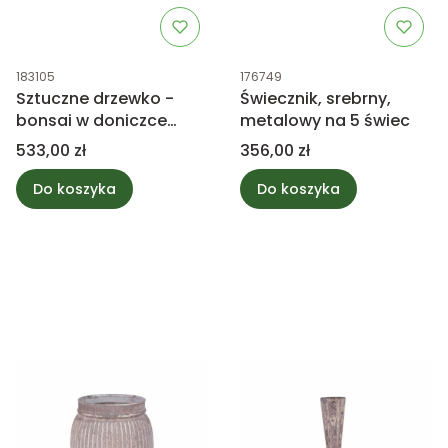
Kod produktu
Kod produktu
183105
176749
Sztuczne drzewko -
Świecznik, srebrny,
bonsai w doniczce
metalowy na 5 świec
82cm
Cena
Cena
533,00 zł
356,00 zł
Do koszyka
Do koszyka