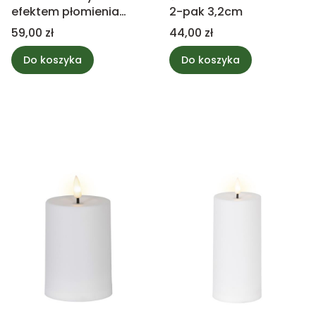
efektem płomienia
2-pak 3,2cm
czerwony 25cm
Cena
Cena
59,00 zł
44,00 zł
Do koszyka
Do koszyka