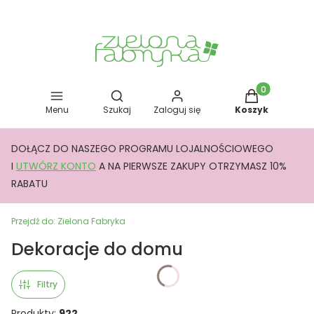
Otwórz wyszukiwarkę
Produkty w kos
Menu
Szukaj
Zaloguj się
Koszyk
DOŁĄCZ DO NASZEGO PROGRAMU LOJALNOŚCIOWEGO
I
UTWÓRZ KONTO
A NA PIERWSZE ZAKUPY OTRZYMASZ 10%
RABATU
Przejdź do:
Zielona Fabryka
Dekoracje do domu
Filtry
Produkty:
922