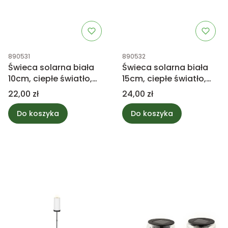
Kod produktu
Kod produktu
890531
890532
Świeca solarna biała
Świeca solarna biała
10cm, ciepłe światło,
15cm, ciepłe światło,
timer 6h
timer 6h
Cena
Cena
22,00 zł
24,00 zł
Do koszyka
Do koszyka