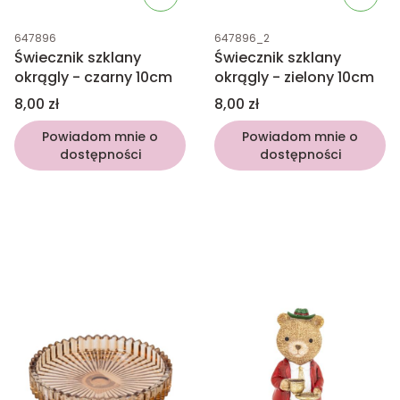
Kod produktu
Kod produktu
647896
647896_2
Świecznik szklany
Świecznik szklany
okrągly - czarny 10cm
okrągly - zielony 10cm
Cena
Cena
8,00 zł
8,00 zł
Powiadom mnie o
Powiadom mnie o
dostępności
dostępności