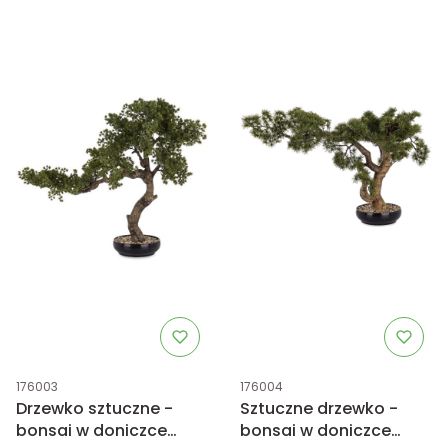
Kod produktu
Kod produktu
176003
176004
Drzewko sztuczne -
Sztuczne drzewko -
bonsai w doniczce
bonsai w doniczce