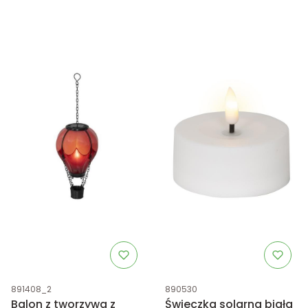
Kod produktu
Kod produktu
891408_2
890530
Balon z tworzywa z
Świeczka solarna biała