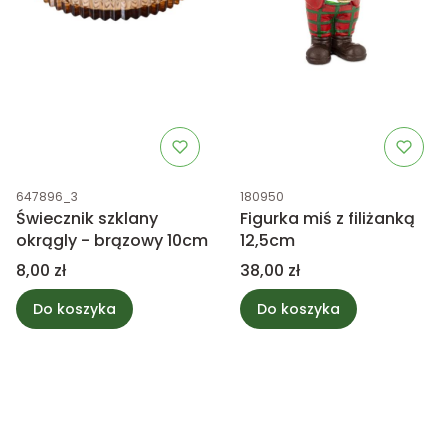
Kod produktu
Kod produktu
647896_3
180950
Świecznik szklany
Figurka miś z filiżanką
okrągly - brązowy 10cm
12,5cm
Cena
Cena
8,00 zł
38,00 zł
Do koszyka
Do koszyka