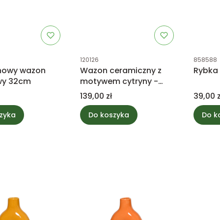
tu
Kod produktu
Kod prod
120126
858588
nowy wazon
Wazon ceramiczny z
Rybka 
wy 32cm
motywem cytryny -
zielony 28,5cm
Cena
Cena
139,00 zł
39,00 z
zyka
Do koszyka
Do k