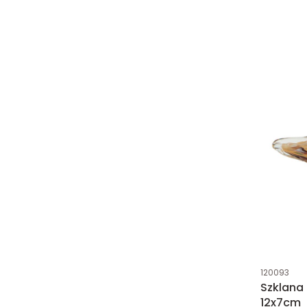
Kod produk
120093
Szklana 
12x7cm