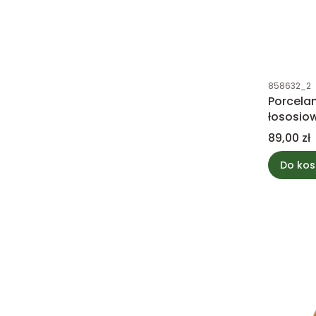
Kod produk
858632_2
Porcela
łososio
Cena
89,00 zł
Do kos