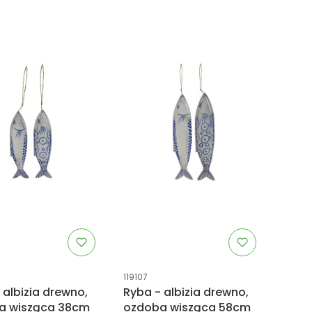
uktu
Kod produktu
119107
 albizia drewno,
Ryba - albizia drewno,
a wisząca 38cm
ozdoba wisząca 58cm