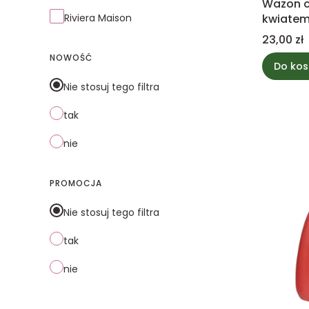
Wazon c
Riviera Maison
kwiatem
jasny fio
Cena
23,00 zł
NOWOŚĆ
Do kos
Nie stosuj tego filtra
tak
nie
PROMOCJA
Nie stosuj tego filtra
tak
nie