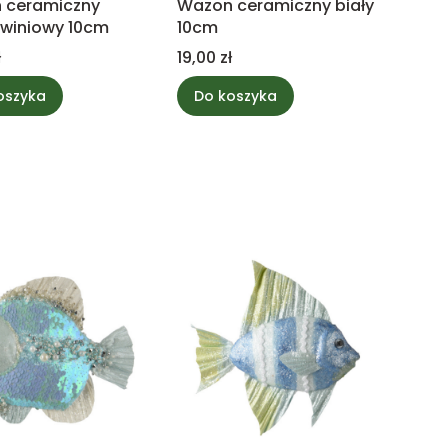
 ceramiczny
Wazon ceramiczny biały
kwiniowy 10cm
10cm
Cena
ł
19,00 zł
oszyka
Do koszyka