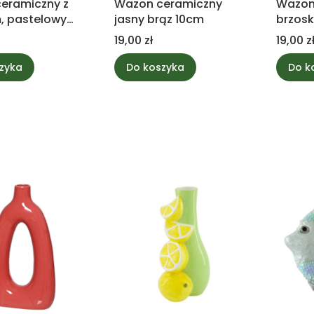
eramiczny z
Wazon ceramiczny
Wazon
, pastelowy
jasny brąz 10cm
brzos
let 12
Cena
Cena
19,00 zł
19,00 z
zyka
Do koszyka
Do k