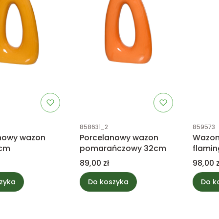
tu
Kod produktu
Kod prod
858631_2
859573
nowy wazon
Porcelanowy wazon
Wazon 
2cm
pomarańczowy 32cm
flamin
25,5c
Cena
Cena
89,00 zł
98,00 z
zyka
Do koszyka
Do k