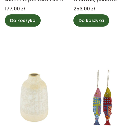
150cm
Cena
Cena
177,00 zł
253,00 zł
Do koszyka
Do koszyka