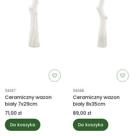
Kod produktu
Kod produktu
114147
114148
Ceramiczny wazon
Ceramiczny wazon
biały 7x29cm
biały 8x35cm
Cena
Cena
71,00 zł
89,00 zł
Do koszyka
Do koszyka