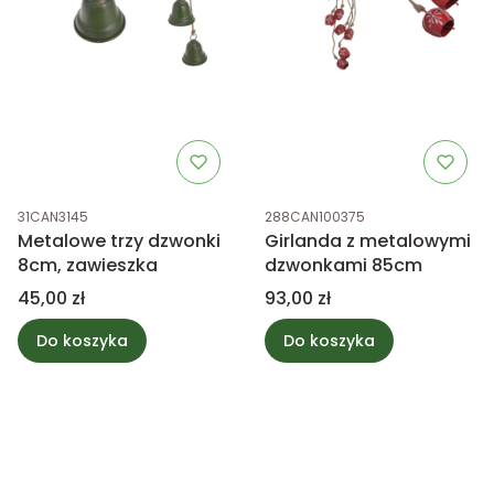
Kod produktu
Kod produktu
31CAN3145
288CAN100375
Metalowe trzy dzwonki
Girlanda z metalowymi
8cm, zawieszka
dzwonkami 85cm
Cena
Cena
45,00 zł
93,00 zł
Do koszyka
Do koszyka