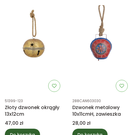
Kod produktu
Kod produktu
51399-123
288CAN603030
Złoty dzwonek okrągły
Dzwonek metalowy
13x12cm
10x11cmH, zawieszka
Cena
Cena
47,00 zł
28,00 zł
Do koszyka
Do koszyka