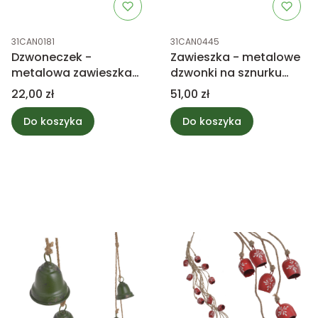
Kod produktu
Kod produktu
31CAN0181
31CAN0445
Dzwoneczek -
Zawieszka - metalowe
metalowa zawieszka
dzwonki na sznurku
10cm
50cm
Cena
Cena
22,00 zł
51,00 zł
Do koszyka
Do koszyka