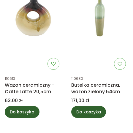
Kod produktu
Kod produktu
110613
110680
Wazon ceramiczny -
Butelka ceramiczna,
Caffe Latte 20,5cm
wazon zielony 54cm
Cena
Cena
63,00 zł
171,00 zł
Do koszyka
Do koszyka