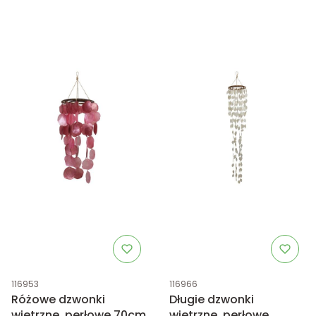
Kod produktu
Kod produktu
116953
116966
Różowe dzwonki
Długie dzwonki
wietrzne, perłowe 70cm
wietrzne, perłowe