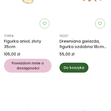
Kod produktu
Kod produktu
171459
112227
Figurka anioł, złoty
Drewniana gwiazda,
35cm
figurka ozdobna 18cm
mix
Cena
Cena
105,00 zł
55,00 zł
Powiadom mnie o
Do koszyka
dostępności