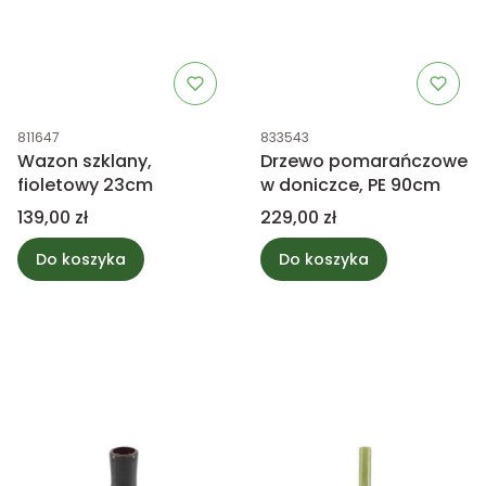
Kod produktu
Kod produktu
811647
833543
Wazon szklany,
Drzewo pomarańczowe
fioletowy 23cm
w doniczce, PE 90cm
Cena
Cena
139,00 zł
229,00 zł
Do koszyka
Do koszyka