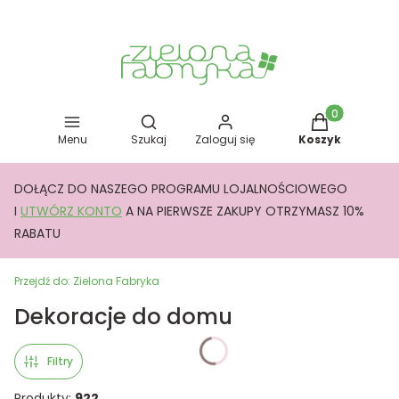
Otwórz wyszukiwarkę
Produkty w kos
Menu
Szukaj
Zaloguj się
Koszyk
DOŁĄCZ DO NASZEGO PROGRAMU LOJALNOŚCIOWEGO
I
UTWÓRZ KONTO
A NA PIERWSZE ZAKUPY OTRZYMASZ 10%
RABATU
Przejdź do:
Zielona Fabryka
Dekoracje do domu
Filtry
Produkty:
922