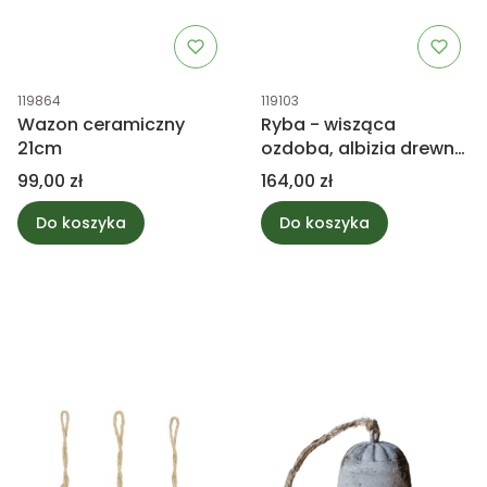
Kod produktu
Kod produktu
119864
119103
Wazon ceramiczny
Ryba - wisząca
21cm
ozdoba, albizia drewno
58cm mix
Cena
Cena
99,00 zł
164,00 zł
Do koszyka
Do koszyka