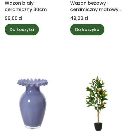
Wazon biały -
Wazon beżowy -
ceramiczny 30cm
ceramiczny matowy
19cm
Cena
Cena
99,00 zł
49,00 zł
Do koszyka
Do koszyka