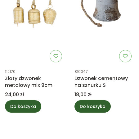
Kod produktu
Kod produktu
112170
810047
Złoty dzwonek
Dzwonek cementowy
metalowy mix 9cm
na sznurku S
Cena
Cena
24,00 zł
18,00 zł
Do koszyka
Do koszyka