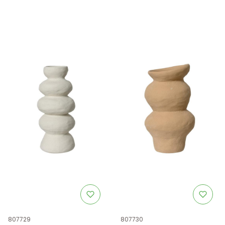
Kod produktu
Kod produktu
807729
807730