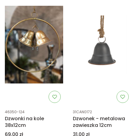
Kod produktu
Kod produktu
46350-124
31CAN0172
Dzwonki na kole
Dzwonek - metalowa
38x12cm
zawieszka 12cm
Cena
Cena
69,00 zł
31,00 zł