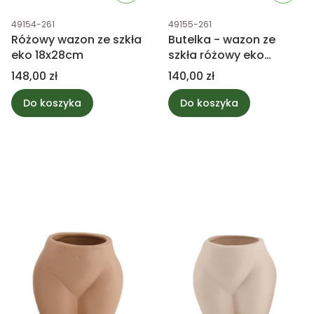
Kod produktu
Kod produktu
49154-261
49155-261
Różowy wazon ze szkła
Butelka - wazon ze
eko 18x28cm
szkła różowy eko
18x30cm
Cena
Cena
148,00 zł
140,00 zł
Do koszyka
Do koszyka