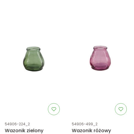
Kod produktu
Kod produktu
54906-224_2
54906-499_2
Wazonik zielony
Wazonik różowy