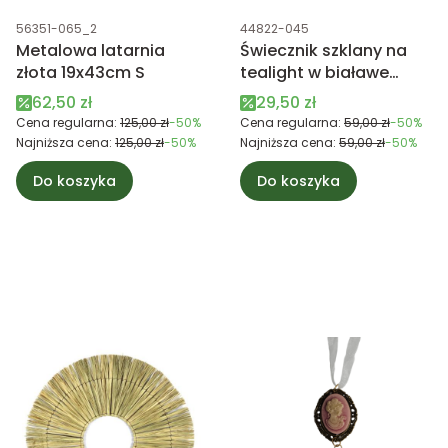
Kod produktu
Kod produktu
56351-065_2
44822-045
Metalowa latarnia
Świecznik szklany na
złota 19x43cm S
tealight w białawe
ciapki
Cena promocyjna
Cena promocyjna
62,50 zł
29,50 zł
Cena regularna:
125,00 zł
-50%
Cena regularna:
59,00 zł
-50%
Najniższa cena:
125,00 zł
-50%
Najniższa cena:
59,00 zł
-50%
Do koszyka
Do koszyka