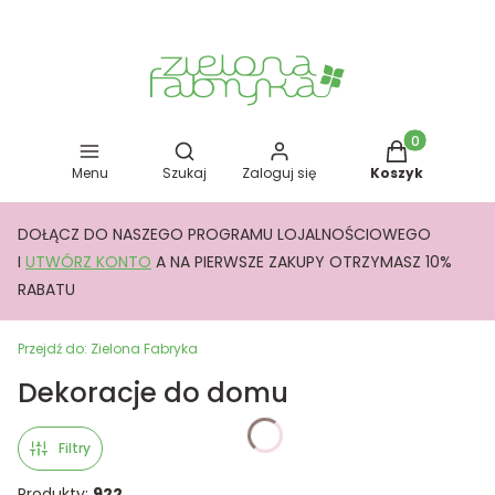
Otwórz wyszukiwarkę
Produkty w kos
Menu
Szukaj
Zaloguj się
Koszyk
DOŁĄCZ DO NASZEGO PROGRAMU LOJALNOŚCIOWEGO
I
UTWÓRZ KONTO
A NA PIERWSZE ZAKUPY OTRZYMASZ 10%
RABATU
Przejdź do:
Zielona Fabryka
Dekoracje do domu
Filtry
Produkty:
922