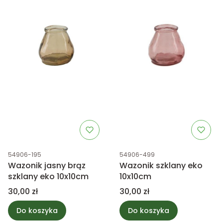
Kod produktu
Kod produktu
54906-195
54906-499
Wazonik jasny brąz
Wazonik szklany eko
szklany eko 10x10cm
10x10cm
Cena
Cena
30,00 zł
30,00 zł
Do koszyka
Do koszyka