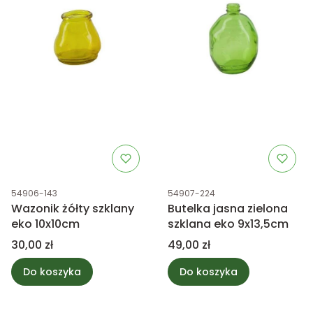
Kod produktu
Kod produktu
54906-143
54907-224
Wazonik żółty szklany
Butelka jasna zielona
eko 10x10cm
szklana eko 9x13,5cm
Cena
Cena
30,00 zł
49,00 zł
Do koszyka
Do koszyka