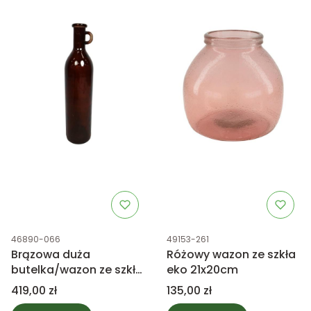
Kod produktu
Kod produktu
46890-066
49153-261
Brązowa duża
Różowy wazon ze szkła
butelka/wazon ze szkła
eko 21x20cm
eko 18x75cm
Cena
Cena
419,00 zł
135,00 zł