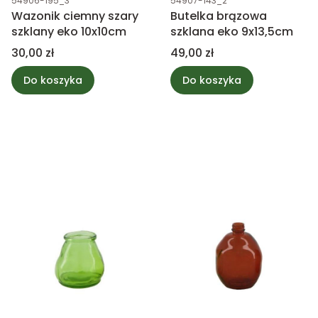
54906-195_3
54907-143_2
Wazonik ciemny szary
Butelka brązowa
szklany eko 10x10cm
szklana eko 9x13,5cm
Cena
Cena
30,00 zł
49,00 zł
Do koszyka
Do koszyka