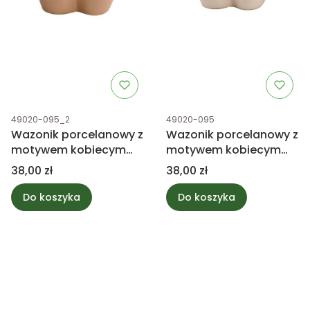
Kod produktu
Kod produktu
49020-095_2
49020-095
Wazonik porcelanowy z
Wazonik porcelanowy z
motywem kobiecym
motywem kobiecym
jasny brąz
kremowy
Cena
Cena
38,00 zł
38,00 zł
Do koszyka
Do koszyka