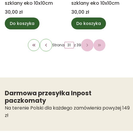
szklany eko 10x10cm
szklany eko 10x10cm
Cena
Cena
30,00 zł
30,00 zł
Do koszyka
Do koszyka
Strona
z 39
Wróć do pierwszej strony z produktami
Przejdź do osta
Darmowa przesyłka Inpost
paczkomaty
Na terenie Polski dla każdego zamówienia powyżej 149
zł