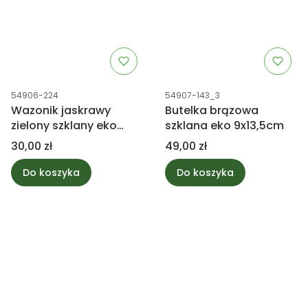
Kod produktu
Kod produktu
54906-224
54907-143_3
Wazonik jaskrawy
Butelka brązowa
zielony szklany eko
szklana eko 9x13,5cm
10x10cm
Cena
Cena
30,00 zł
49,00 zł
Do koszyka
Do koszyka