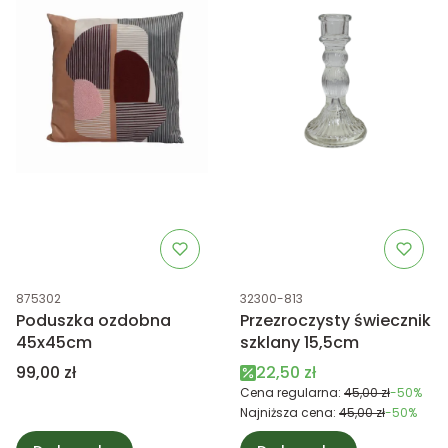
Kod produktu
Kod produktu
875302
32300-813
Poduszka ozdobna
Przezroczysty świecznik
45x45cm
szklany 15,5cm
Cena
Cena promocyjna
99,00 zł
22,50 zł
Cena regularna:
45,00 zł
-50%
Najniższa cena:
45,00 zł
-50%