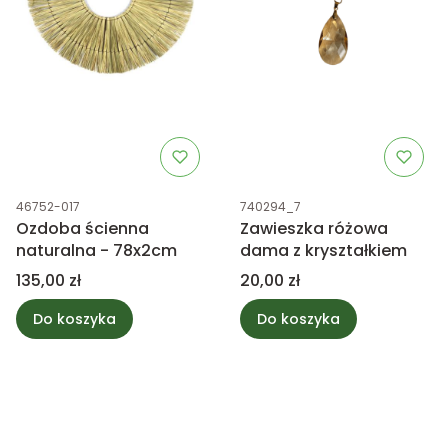
Kod produktu
Kod produktu
46752-017
740294_7
Ozdoba ścienna
Zawieszka różowa
naturalna - 78x2cm
dama z kryształkiem
Cena
Cena
135,00 zł
20,00 zł
Do koszyka
Do koszyka