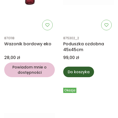
Kod produktu
Kod produktu
870118
875302_2
Wazonik bordowy eko
Poduszka ozdobna
45x45cm
Cena
Cena
28,00 zł
99,00 zł
Powiadom mnie o
Do koszyka
dostępności
Okazja