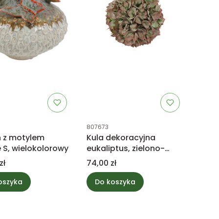
uktu
Kod produktu
807673
 z motylem
Kula dekoracyjna
e S, wielokolorowy
eukaliptus, zielono-
różowa M
Cena
zł
74,00 zł
oszyka
Do koszyka