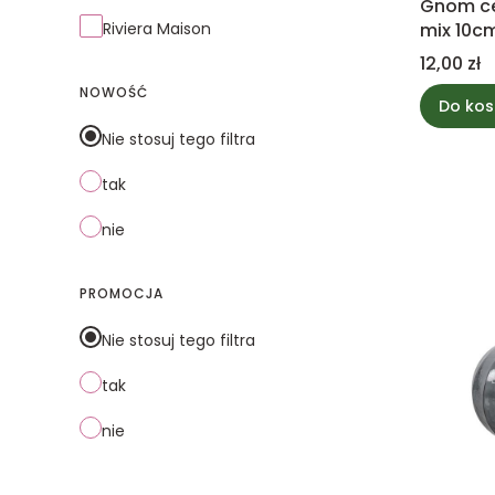
Gnom ce
Riviera Maison
mix 10c
Cena
12,00 zł
NOWOŚĆ
Do kos
Nie stosuj tego filtra
tak
nie
PROMOCJA
Nie stosuj tego filtra
tak
nie