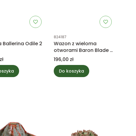
uktu
Kod produktu
824187
a Ballerina Odile 2
Wazon z wieloma
otworami Baron Blade S,
brązowy
Cena
zł
196,00 zł
oszyka
Do koszyka