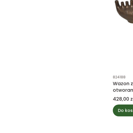
Kod produk
824188
Wazon z
otworam
brązow
Cena
428,00 z
Do kos