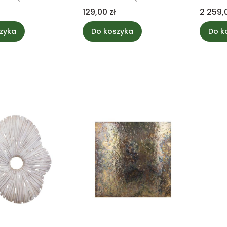
krajob
Cena
Cena
129,00 zł
2 259,0
Collec
zyka
Do koszyka
Do k