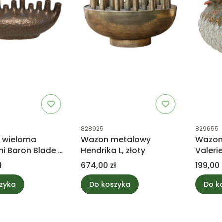
tu
Kod produktu
Kod prod
828925
829655
 wieloma
Wazon metalowy
Wazon
i Baron Blade L,
Hendrika L, złoty
Valeri
y
Cena
Cena
ł
674,00 zł
199,00 
zyka
Do koszyka
Do k