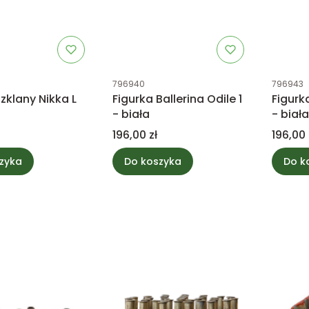
tu
Kod produktu
Kod prod
796940
796943
zklany Nikka L
Figurka Ballerina Odile 1
Figurk
- biała
- biała
Cena
Cena
196,00 zł
196,00 
zyka
Do koszyka
Do k