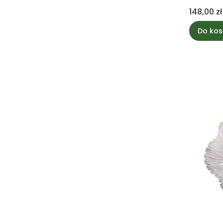
Cena
148,00 zł
Do kos