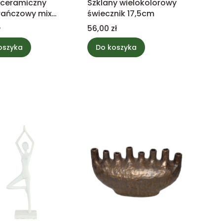
ceramiczny
Szklany wielokolorowy
ańczowy mix
świecznik 17,5cm
Cena
ł
56,00 zł
oszyka
Do koszyka