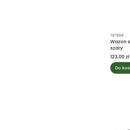
Kod produk
787868
Wazon s
szary
Cena
123,00 zł
Do kos