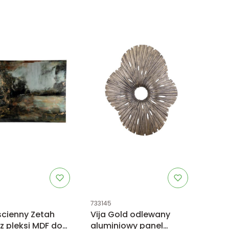
uktu
Kod produktu
733145
ścienny Zetah
Vija Gold odlewany
z pleksi MDF do
aluminiowy panel