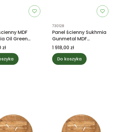
uktu
Kod produktu
730128
ścienny MDF
Panel ścienny Sukhmia
a Oil Green
Gunmetal MDF
zący prostokąt S
błyszczący kwadratowy
Cena
 zł
1 918,00 zł
ollection
L PTMD Collection
oszyka
Do koszyka