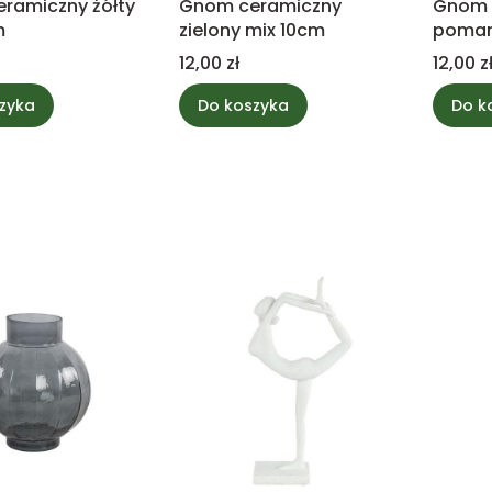
ramiczny żółty
Gnom ceramiczny
Gnom 
m
zielony mix 10cm
pomar
10cm
Cena
Cena
12,00 zł
12,00 z
zyka
Do koszyka
Do k