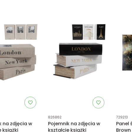
tu
Kod produktu
Kod prod
826862
729213
 na zdjęcia w
Pojemnik na zdjęcia w
Panel 
e książki
kształcie książki
Brown 