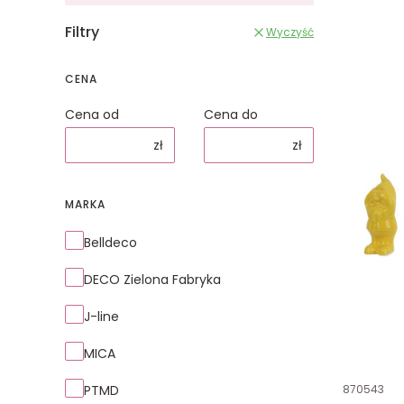
Filtry
Wyczyść
CENA
Cena od
Cena do
zł
zł
MARKA
Marka
Belldeco
DECO Zielona Fabryka
J-line
MICA
Kod produk
PTMD
870543