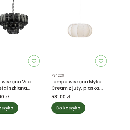
uktu
Kod produktu
734226
wisząca Vila
Lampa wisząca Myka
tal szklana
Cream z juty, płaska,
a L PTMD
okrągła, kształt S PTMD
Cena
0 zł
581,00 zł
tion
Collection
oszyka
Do koszyka