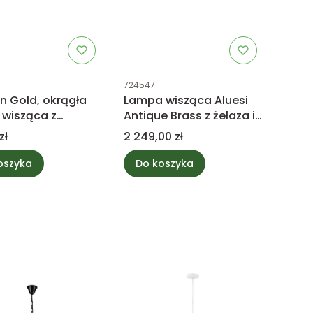
uktu
Kod produktu
724547
n Gold, okrągła
Lampa wisząca Aluesi
wisząca z
Antique Brass z żelaza i
ymi łańcuchami S
drutu PTMD Collection
Cena
zł
2 249,00 zł
ollection
oszyka
Do koszyka