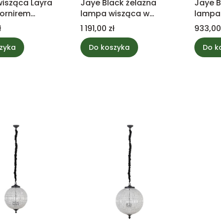
isząca Layra
Jaye Black żelazna
Jaye B
fornirem
lampa wisząca w
lampa 
ym, antyczna
kształcie koła, szeroka
koła, 
Cena
Cena
ł
1 191,00 zł
933,00
llection
PTMD Collection
Collec
zyka
Do koszyka
Do k