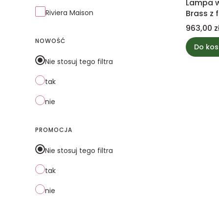
Lampa w
Riviera Maison
Brass z 
kamienn
Cena
963,00 z
PTMD Co
NOWOŚĆ
Do kos
Nie stosuj tego filtra
tak
nie
PROMOCJA
Nie stosuj tego filtra
tak
nie