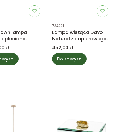
uktu
Kod produktu
734221
rown lampa
Lampa wisząca Dayo
a pleciona
Natural z papierowego
a L PTMD
sznurka, otwarta,
Cena
00 zł
452,00 zł
tion
okrągła PTMD Collection
oszyka
Do koszyka