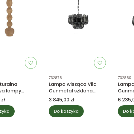
tu
Kod produktu
Kod prod
732878
732880
turalna
Lampa wisząca Vila
Lampa 
wa lampy
Gunmetal szklana
Gunme
wej z drewna
okrągła S PTMD
okrągł
Cena
Cena
 zł
3 845,00 zł
6 235,0
TMD Collection
Collection
Collec
zyka
Do koszyka
Do k