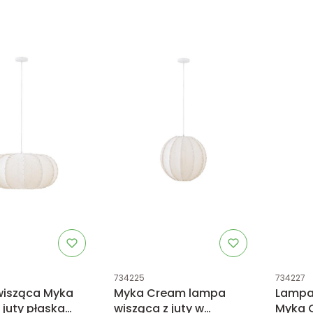
tu
Kod produktu
Kod prod
734225
734227
isząca Myka
Myka Cream lampa
Lampa 
juty płaska
wisząca z juty w
Myka C