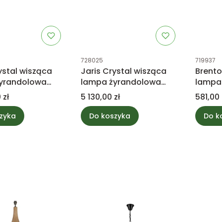
tu
Kod produktu
Kod prod
728025
719937
ystal wisząca
Jaris Crystal wisząca
Brento
yrandolowa
lampa żyrandolowa
lampa 
PTMD Collection
kula L PTMD Collection
żelazn
Cena
Cena
 zł
5 130,00 zł
581,00 
PTMD C
zyka
Do koszyka
Do k