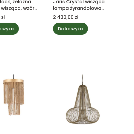
lack, żelazna
Jaris Crystal wisząca
wisząca, wzór
lampa żyrandolowa
mała PTMD
kula S PTMD Collection
Cena
 zł
2 430,00 zł
tion
oszyka
Do koszyka