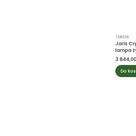
Kod produk
728026
Jaris Cr
lampa ż
kula M 
Cena
3 844,00
Do kos