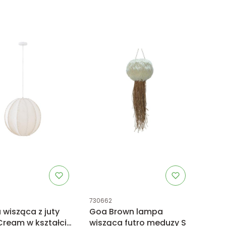
uktu
Kod produktu
730662
wisząca z juty
Goa Brown lampa
ream w kształcie
wisząca futro meduzy S