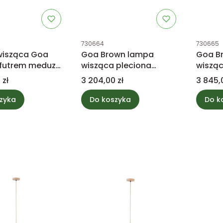
tu
Kod produktu
Kod prod
730664
730665
isząca Goa
Goa Brown lampa
Goa B
 futrem meduza
wisząca pleciona
wisząc
ollection
meduza S PTMD
meduz
Cena
Cena
 zł
3 204,00 zł
3 845,
Collection
Collec
zyka
Do koszyka
Do k