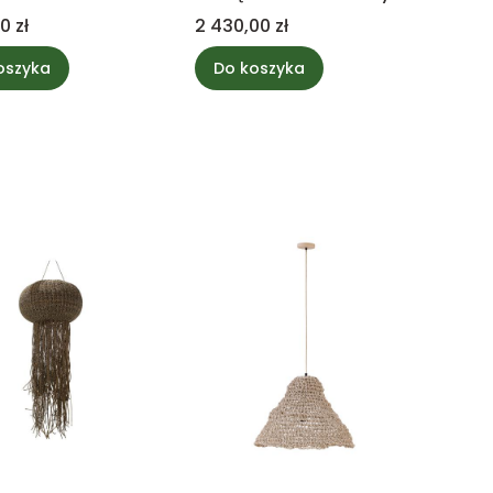
 PTMD Collection
Cena
0 zł
2 430,00 zł
oszyka
Do koszyka