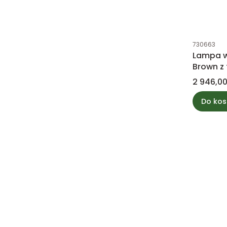
Kod produk
730663
Lampa w
Brown z
L PTMD C
Cena
2 946,00
Do kos