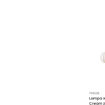
Kod produk
734228
Lampa w
Cream z 