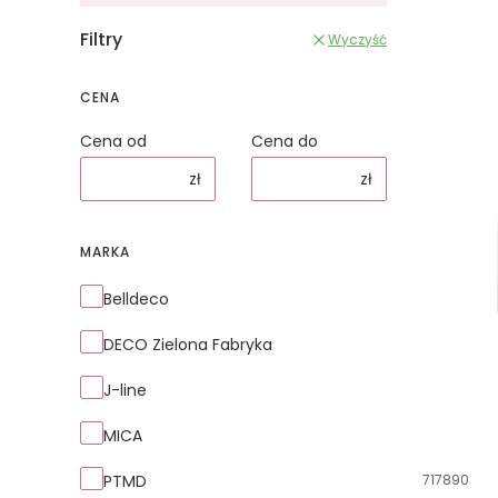
Filtry
Wyczyść
CENA
Cena od
Cena do
zł
zł
MARKA
Marka
Belldeco
DECO Zielona Fabryka
J-line
MICA
Kod produk
PTMD
717890