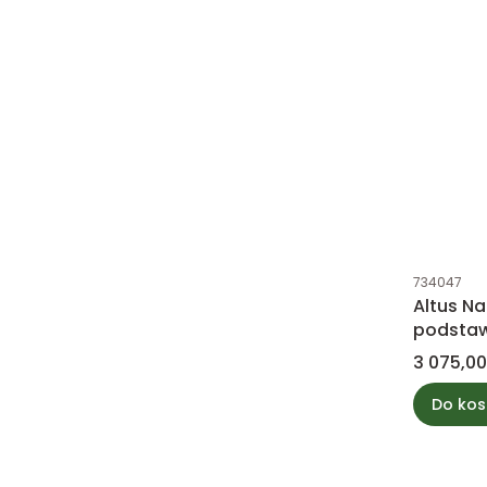
Kod produk
734047
Altus Na
podsta
podłogo
Cena
3 075,00
mango P
Do kos