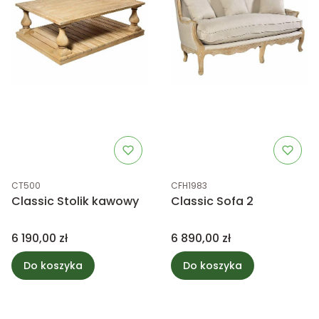
Kod produktu
Kod produktu
CT500
CFH1983
Classic Stolik kawowy
Classic Sofa 2
Cena
Cena
6 190,00 zł
6 890,00 zł
Do koszyka
Do koszyka