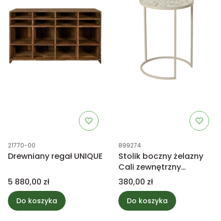
Kod produktu
Kod produktu
21770-00
899274
Drewniany regał UNIQUE
Stolik boczny żelazny
Cali zewnętrzny
większy
Cena
Cena
5 880,00 zł
380,00 zł
Do koszyka
Do koszyka