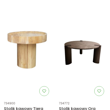
Kod produktu
Kod produktu
734900
734772
Stolik kawowy Tiera
Stolik kawowy Ora