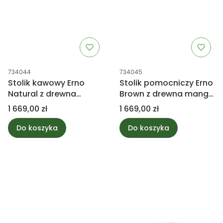
Kod produktu
Kod produktu
734044
734045
Stolik kawowy Erno
Stolik pomocniczy Erno
Natural z drewna
Brown z drewna mango
mango PTMD
PTMD Collection
Cena
Cena
1 669,00 zł
1 669,00 zł
Collection
Do koszyka
Do koszyka