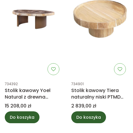
Kod produktu
Kod produktu
734392
734901
Stolik kawowy Yoel
Stolik kawowy Tiera
Natural z drewna
naturalny niski PTMD
skamieniałego PTMD
Collection
Cena
Cena
15 208,00 zł
2 839,00 zł
Collection
Do koszyka
Do koszyka