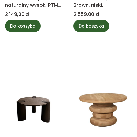
naturalny wysoki PTMD
Brown, niski,
Collection
marmurowy PTMD
Cena
Cena
2 149,00 zł
2 559,00 zł
Collection
Do koszyka
Do koszyka