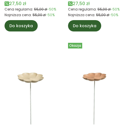
Cena promocyjna
Cena promocyjna
27,50 zł
27,50 zł
Cena regularna:
55,00 zł
-50%
Cena regularna:
55,00 zł
-50%
Najniższa cena:
55,00 zł
-50%
Najniższa cena:
55,00 zł
-50%
Do koszyka
Do koszyka
Okazja