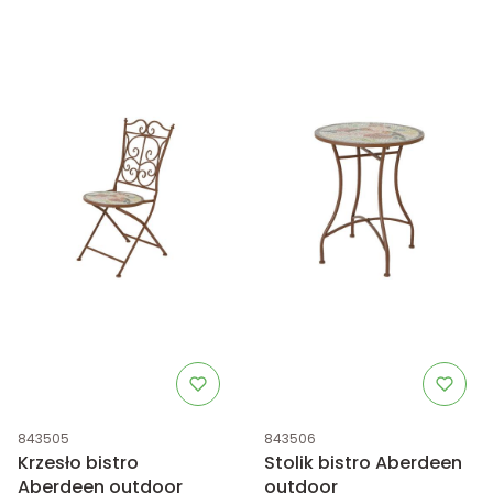
Kod produktu
Kod produktu
843505
843506
Krzesło bistro
Stolik bistro Aberdeen
Aberdeen outdoor
outdoor