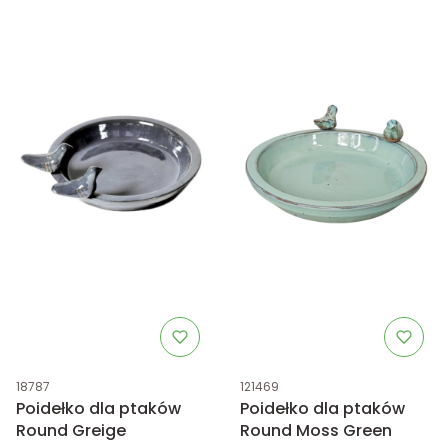
Kod produktu
Kod produktu
18787
121469
Poidełko dla ptaków
Poidełko dla ptaków
Round Greige
Round Moss Green