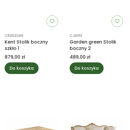
Kod produktu
Kod produktu
C5052249
CJAI113
Kent Stolik boczny
Garden green Stolik
szkło 1
boczny 2
Cena
Cena
879,00 zł
489,00 zł
Do koszyka
Do koszyka