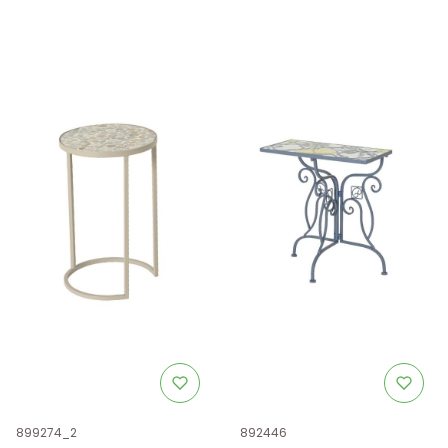
Kod produktu
Kod produktu
899274_2
892446