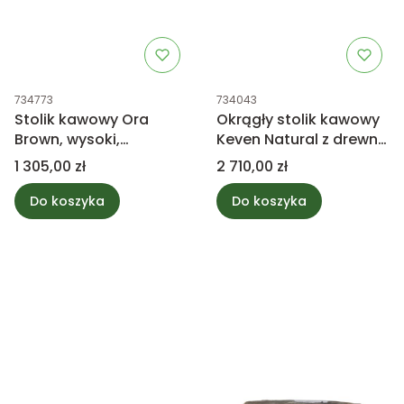
Kod produktu
Kod produktu
734773
734043
Stolik kawowy Ora
Okrągły stolik kawowy
Brown, wysoki,
Keven Natural z drewna
marmurowy PTMD
mango PTMD
Cena
Cena
1 305,00 zł
2 710,00 zł
Collection
Collection
Do koszyka
Do koszyka