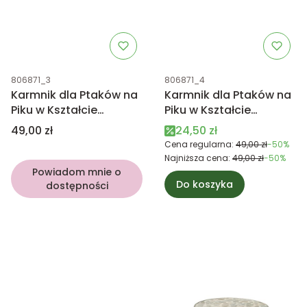
Kod produktu
Kod produktu
806871_3
806871_4
Karmnik dla Ptaków na
Karmnik dla Ptaków na
Piku w Kształcie
Piku w Kształcie
Kwiatka - beżowy
Kwiatka -
Cena
Cena promocyjna
49,00 zł
24,50 zł
brzoskwiniowy
Cena regularna:
49,00 zł
-50%
Najniższa cena:
49,00 zł
-50%
Powiadom mnie o
Do koszyka
dostępności