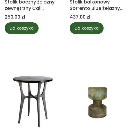
Stolik boczny żelazny
Stolik balkonowy
zewnętrzny Cali
Sorrento Blue żelazny
mniejszy
63,5cm
Cena
Cena
250,00 zł
437,00 zł
Do koszyka
Do koszyka