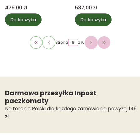
Cena
Cena
475,00 zł
537,00 zł
Do koszyka
Do koszyka
Strona
z 16
Wróć do pierwszej strony z produktami
Przejdź do osta
Darmowa przesyłka Inpost
paczkomaty
Na terenie Polski dla każdego zamówienia powyżej 149
zł