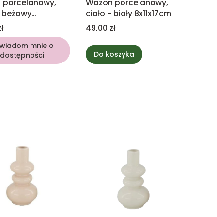
 porcelanowy,
Wazon porcelanowy,
- beżowy
ciało - biały 8x11x17cm
7cm
Cena
ł
49,00 zł
wiadom mnie o
Do koszyka
dostępności