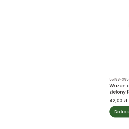
Kod produk
55198-095
Wazon c
zielony 
Cena
42,00 zł
Do kos