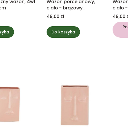
zny wazon, 4w1
Wazon porcelanowy,
Wazon
8cm
ciało - brązowy
ciało 
8x11x17cm
8x11x1
Cena
Cena
49,00 zł
49,00 z
Po
zyka
Do koszyka