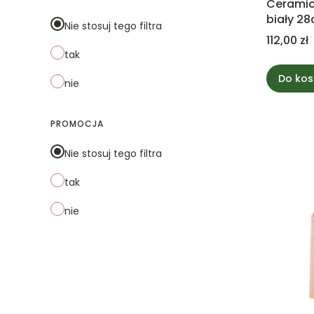
Ceramic
biały 2
Nie stosuj tego filtra
Cena
112,00 zł
tak
Do kos
nie
PROMOCJA
Nie stosuj tego filtra
tak
nie