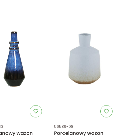
uktu
Kod produktu
13
56589-081
lanowy wazon
Porcelanowy wazon