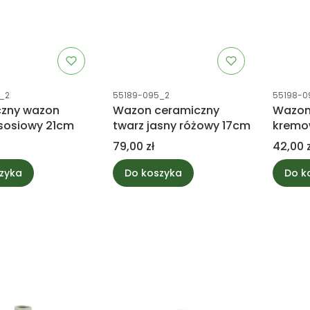
tu
Kod produktu
Kod prod
_2
55189-095_2
55198-0
zny wazon
Wazon ceramiczny
Wazon
ososiowy 21cm
twarz jasny różowy 17cm
kremo
Cena
Cena
79,00 zł
42,00 z
zyka
Do koszyka
Do k