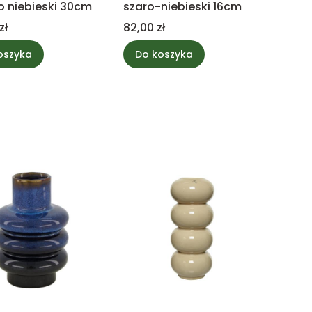
 niebieski 30cm
szaro-niebieski 16cm
Cena
zł
82,00 zł
oszyka
Do koszyka