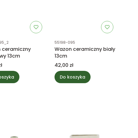
uktu
Kod produktu
95_2
55198-095
 ceramiczny
Wazon ceramiczny biały
wy 13cm
13cm
Cena
ł
42,00 zł
oszyka
Do koszyka