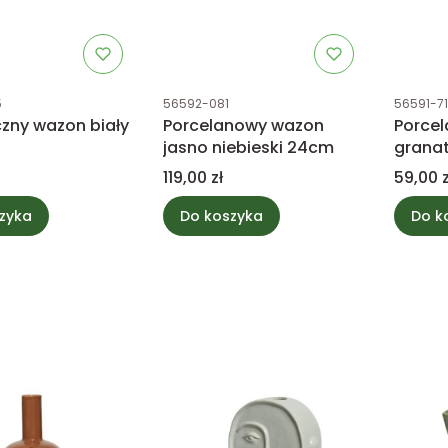
tu
Kod produktu
Kod prod
5
56592-081
56591-7
zny wazon biały
Porcelanowy wazon
Porce
jasno niebieski 24cm
grana
14,5c
Cena
Cena
119,00 zł
59,00 z
zyka
Do koszyka
Do k