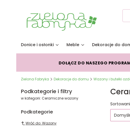
Donice i osłonki
Meble
Dekoracje do do
DOŁĄCZ DO NASZEGO PROGRA
Zielona Fabryka
Dekoracje do domu
Wazony i butelki oz
Cera
Podkategorie i filtry
w kategorii: Ceramiczne wazony
Lista
Sortowani
Podkategorie
Domyśl
Wróć do: Wazony