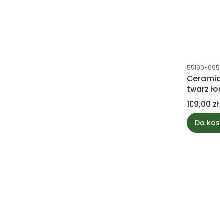
Kod produk
55190-095
Ceramic
twarz ł
Cena
109,00 zł
Do kos