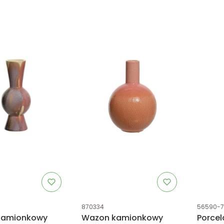
tu
Kod produktu
Kod prod
870334
56590-7
kamionkowy
Wazon kamionkowy
Porce