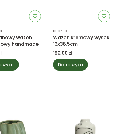
uktu
Kod produktu
13
850709
lanowy wazon
Wazon kremowy wysoki
towy handmade
16x36.5cm
m
Cena
ł
189,00 zł
oszyka
Do koszyka