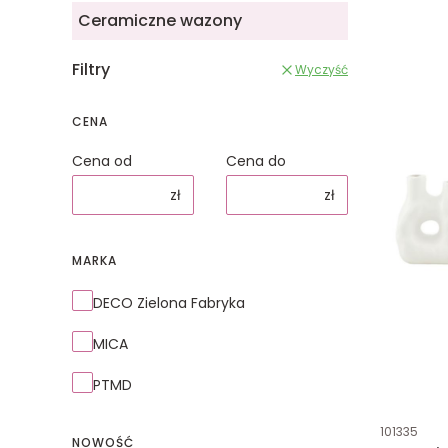
Ceramiczne wazony
Filtry
Wyczyść
CENA
Cena od
Cena do
zł
zł
MARKA
Marka
DECO Zielona Fabryka
MICA
PTMD
Kod produk
101335
NOWOŚĆ