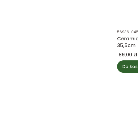
Kod produk
56936-04
Ceramic
35,5cm
Cena
189,00 zł
Do kos