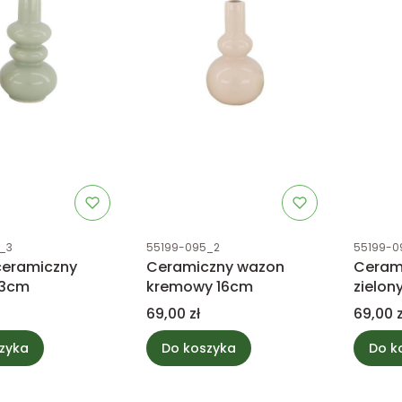
tu
Kod produktu
Kod prod
_3
55199-095_2
55199-0
eramiczny
Ceramiczny wazon
Ceram
13cm
kremowy 16cm
zielon
Cena
Cena
69,00 zł
69,00 z
zyka
Do koszyka
Do k