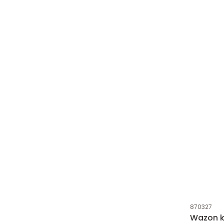
Kod produk
870327
Wazon 