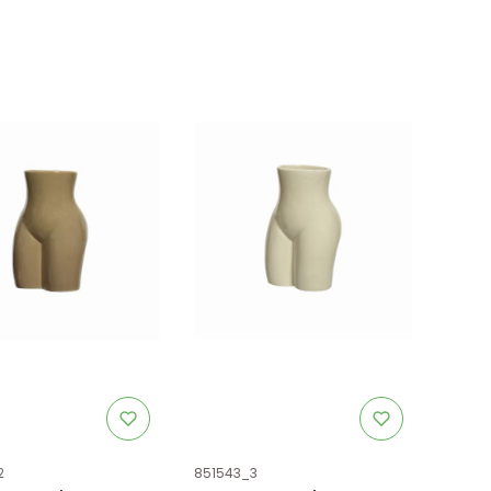
uktu
Kod produktu
2
851543_3