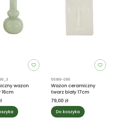
uktu
Kod produktu
95_3
55189-095
iczny wazon
Wazon ceramiczny
y 16cm
twarz biały 17cm
Cena
ł
79,00 zł
oszyka
Do koszyka