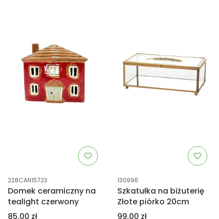
Kod produktu
Kod produktu
228CAN15723
130996
Domek ceramiczny na
Szkatułka na biżuterię
tealight czerwony
Złote piórko 20cm
Cena
Cena
85,00 zł
99,00 zł