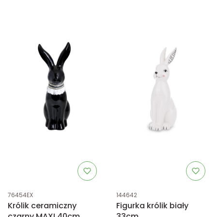
Kod produktu
Kod produktu
76454EX
144642
Królik ceramiczny
Figurka królik biały
czarny MAXI 40cm
33cm