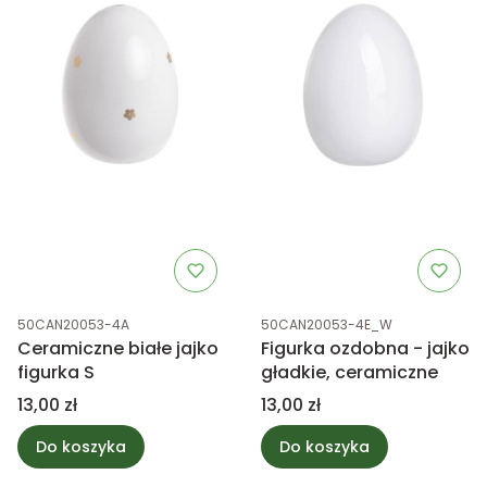
Kod produktu
Kod produktu
50CAN20053-4A
50CAN20053-4E_W
Ceramiczne białe jajko
Figurka ozdobna - jajko
figurka S
gładkie, ceramiczne
Cena
Cena
13,00 zł
13,00 zł
Do koszyka
Do koszyka