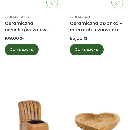
Kod produktu
Kod produktu
228CAN15556
228CAN14360
Ceramiczna
Ceramiczna osłonka -
osłonka/wazon w
mała sofa czerwona
kształcie samochodu z
Cena
Cena
109,00 zł
62,00 zł
walizkami na dachu
Do koszyka
Do koszyka