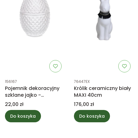
Kod produktu
Kod produktu
156167
76447EX
Pojemnik dekoracyjny
Królik ceramiczny biały
szklane jajko -
MAXI 40cm
przeźroczysty 11,5cm
Cena
Cena
22,00 zł
176,00 zł
Do koszyka
Do koszyka