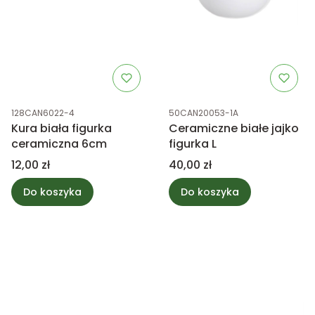
Kod produktu
Kod produktu
128CAN6022-4
50CAN20053-1A
Kura biała figurka
Ceramiczne białe jajko
ceramiczna 6cm
figurka L
Cena
Cena
12,00 zł
40,00 zł
Do koszyka
Do koszyka