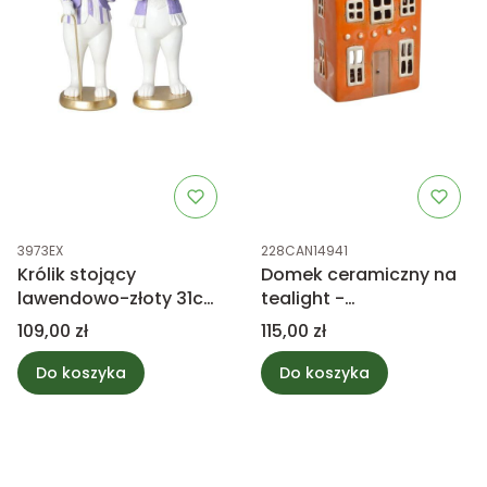
Kod produktu
Kod produktu
3973EX
228CAN14941
Królik stojący
Domek ceramiczny na
lawendowo-złoty 31cm
tealight -
mix 1szt.
pomarańczowy z
Cena
Cena
109,00 zł
115,00 zł
białym dachem
Do koszyka
Do koszyka