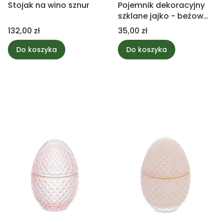
Stojak na wino sznur
Pojemnik dekoracyjny
szklane jajko - beżowy
11,5cm
Cena
Cena
132,00 zł
35,00 zł
Do koszyka
Do koszyka