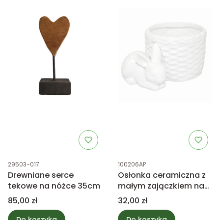
Kod produktu
Kod produktu
29503-017
100206AP
Drewniane serce
Osłonka ceramiczna z
tekowe na nóżce 35cm
małym zajączkiem na
Wielkanoc, biała 8,5cm
Cena
Cena
85,00 zł
32,00 zł
Do koszyka
Do koszyka