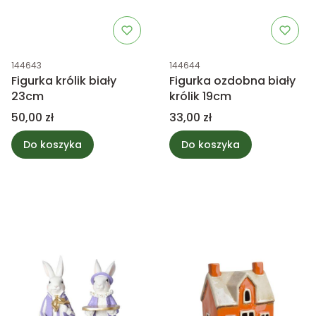
Kod produktu
Kod produktu
144643
144644
Figurka królik biały
Figurka ozdobna biały
23cm
królik 19cm
Cena
Cena
50,00 zł
33,00 zł
Do koszyka
Do koszyka