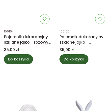
Kod produktu
Kod produktu
156164
156166
Pojemnik dekoracyjny
Pojemnik dekoracyjny
szklane jajko - różowy
szklane jajko -
11,5cm
brzoskwiniowy 11,5cm
Cena
Cena
35,00 zł
35,00 zł
Do koszyka
Do koszyka