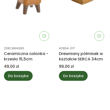
Kod produktu
Kod produktu
228CAN14363
42954-017
Ceramiczna osłonka -
Drewniany półmisek w
krzesło 15,5cm
kształcie SERCA 34cm
Cena
Cena
49,00 zł
99,00 zł
Do koszyka
Do koszyka