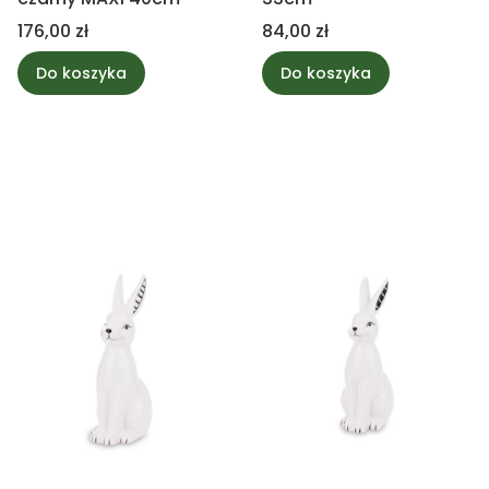
Cena
Cena
176,00 zł
84,00 zł
Do koszyka
Do koszyka