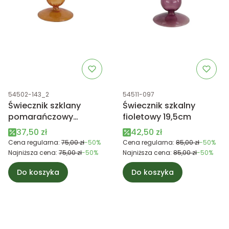
Kod produktu
Kod produktu
54502-143_2
54511-097
Świecznik szklany
Świecznik szkalny
pomarańczowy
fioletowy 19,5cm
9x20cm
Cena promocyjna
Cena promocyjna
37,50 zł
42,50 zł
Cena regularna:
75,00 zł
-50%
Cena regularna:
85,00 zł
-50%
Najniższa cena:
75,00 zł
-50%
Najniższa cena:
85,00 zł
-50%
Do koszyka
Do koszyka