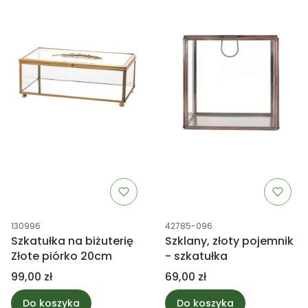
Kod produktu
Kod produktu
130996
42785-096
Szkatułka na biżuterię
Szklany, złoty pojemnik
Złote piórko 20cm
- szkatułka
Cena
Cena
99,00 zł
69,00 zł
Do koszyka
Do koszyka