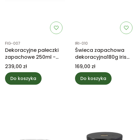
Kod produktu
Kod produktu
FIG-007
IRI-010
Dekoracyjne pałeczki
Świeca zapachowa
zapachowe 250ml -
dekoracyjna180g Iris
FIGUE NOIRE - Esteban
Cachemire - Esteban
Cena
Cena
239,00 zł
169,00 zł
Paris
Paris
Do koszyka
Do koszyka