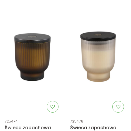
Kod produktu
Kod produktu
725474
725478
Świeca zapachowa
Świeca zapachowa