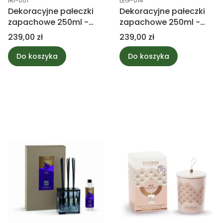
IRI-001
LEG-014
Dekoracyjne pałeczki
Dekoracyjne pałeczki
zapachowe 250ml -
zapachowe 250ml -
IRIS CASHMERE -
LEGENDES D'ORIENT -
Cena
Cena
239,00 zł
239,00 zł
Esteban Paris
Esteban Paris
Do koszyka
Do koszyka