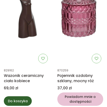
Kod produktu
Kod produktu
829162
870259
Wazonik ceramiczny
Pojemnik ozdobny
ciało kobiece
szklany, mocny róż
Cena
Cena
69,00 zł
37,00 zł
Powiadom mnie o
Do koszyka
dostępności