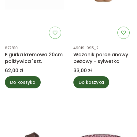
Kod produktu
Kod produktu
827810
49019-095_2
Figurka kremowa 20cm
Wazonik porcelanowy
poliżywica 1szt.
beżowy - sylwetka
Cena
Cena
62,00 zł
33,00 zł
Do koszyka
Do koszyka