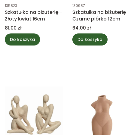
Kod produktu
Kod produktu
135823
130987
Szkatułka na biżuterię -
Szkatułka na biżuterię
Złoty kwiat 16cm
Czarne piórko 12cm
Cena
Cena
81,00 zł
64,00 zł
Do koszyka
Do koszyka