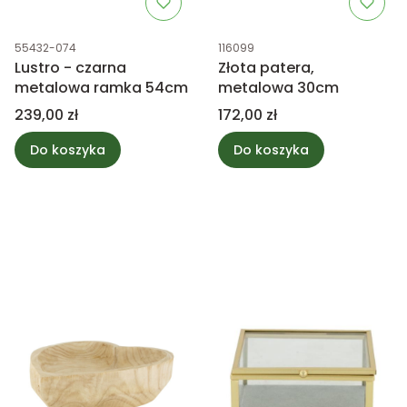
Kod produktu
Kod produktu
55432-074
116099
Lustro - czarna
Złota patera,
metalowa ramka 54cm
metalowa 30cm
Cena
Cena
239,00 zł
172,00 zł
Do koszyka
Do koszyka