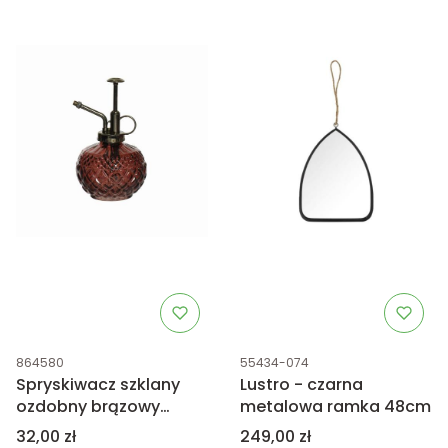
Kod produktu
Kod produktu
864580
55434-074
Spryskiwacz szklany
Lustro - czarna
ozdobny brązowy
metalowa ramka 48cm
10x16cm
Cena
Cena
32,00 zł
249,00 zł