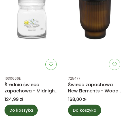
Kod produktu
Kod produktu
1630666E
725477
Średnia świeca
Świeca zapachowa
zapachowa - Midnight
New Elements - Woody
Jasmine - Yankee
Bouquet 380g - PTMD
Cena
Cena
124,99 zł
168,00 zł
Candle
Do koszyka
Do koszyka