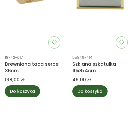
Kod produktu
Kod produktu
18742-017
55849-414
Drewniana taca serce
Szklana szkatułka
36cm
10x8x4cm
Cena
Cena
138,00 zł
49,00 zł
Do koszyka
Do koszyka