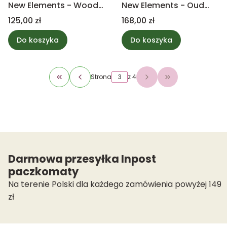
New Elements - Woody
New Elements - Oud
Bouquet 240g - PTMD
Minerale 380g - PTMD
Cena
Cena
125,00 zł
168,00 zł
Do koszyka
Do koszyka
Strona
z 4
Wróć do pierwszej strony z produktami
Przejdź do ostat
Darmowa przesyłka Inpost
paczkomaty
Na terenie Polski dla każdego zamówienia powyżej 149
zł