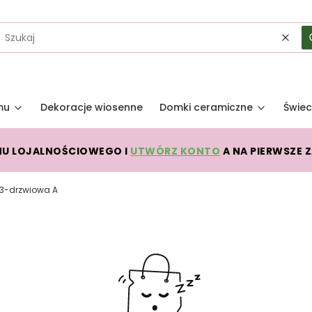
Wycz
mu
Dekoracje wiosenne
Domki ceramiczne
Świec
MU LOJALNOŚCIOWEGO I
UTWÓRZ KONTO
A NA PIERWSZE 
 3-drzwiowa A