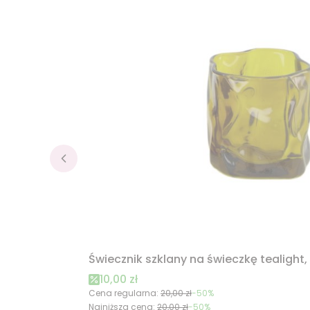
Świecznik szklany na świeczkę tealight
Cena promocyjna
10,00 zł
Cena regularna:
20,00 zł
-50%
Najniższa cena:
20,00 zł
-50%