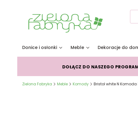
Donice i osłonki
Meble
Dekoracje do do
DOŁĄCZ DO NASZEGO PROGRA
Zielona Fabryka
Meble
Komody
Bristol white N Komoda