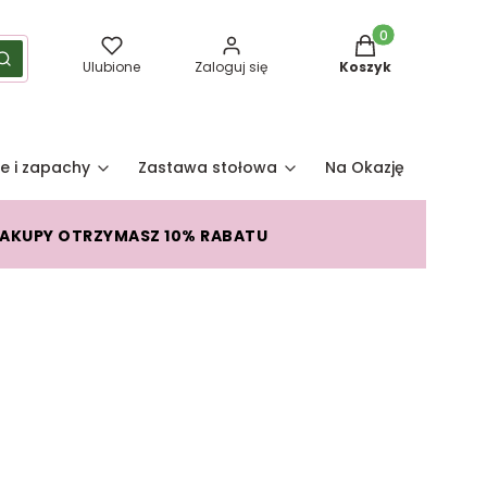
Produkty w koszy
yść
Szukaj
Ulubione
Zaloguj się
Koszyk
e i zapachy
Zastawa stołowa
Na Okazję
Pro
ZAKUPY OTRZYMASZ 10% RABATU