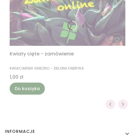
Kwiaty cięte - zamówienie
PRODUCENT
KWIACIARNIA GNIEZNO - ZIELONA FABRYKA
Cena
1,00 zł
Do koszyka
Linki w stopce
INFORMACJE