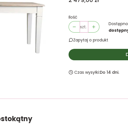
2 479,00 zł
Ilość
Dostępno
szt.
dostępn
Zapytaj o produkt
Czas wysyłki:
Do 14 dni.
rostokątny