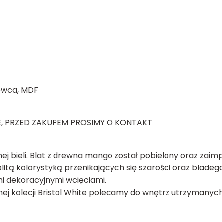
owca, MDF
, PRZED ZAKUPEM PROSIMY O KONTAKT
nej bieli. Blat z drewna mango został pobielony oraz za
litą kolorystyką przenikających się szarości oraz bladego 
i dekoracyjnymi wcięciami.
amej kolecji Bristol White polecamy do wnętrz utrzymanyc