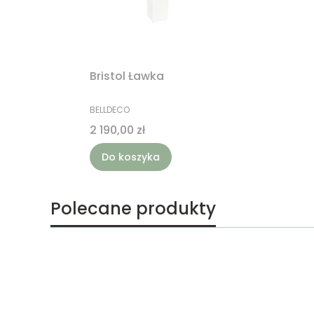
Bristol Ławka
PRODUCENT
BELLDECO
Cena
2 190,00 zł
Do koszyka
Polecane produkty