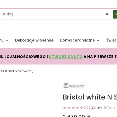
Wycz
mu
Dekoracje wiosenne
Domki ceramiczne
Świec
MU LOJALNOŚCIOWEGO I
UTWÓRZ KONTO
A NA PIERWSZE 
hite N Stół prostokątny
Bristol white N 
0.00
(Oceny: 0 Recenz
Cena