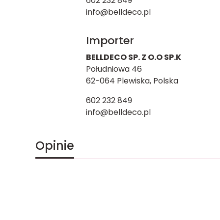
602 232 849
info@belldeco.pl
Importer
BELLDECO SP. Z O.O SP.K
Południowa 46
62-064 Plewiska, Polska
602 232 849
info@belldeco.pl
Opinie