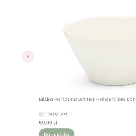
Miska Portofino white L - Riviera Maison
PRODUCENT
RIVIERA MAISON
Cena
59,00 zł
Do koszyka