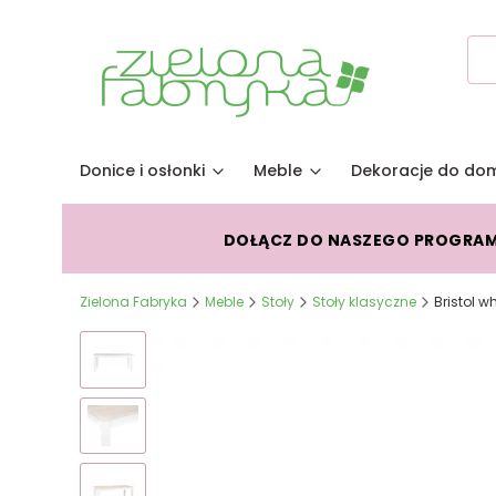
Donice i osłonki
Meble
Dekoracje do do
DOŁĄCZ DO NASZEGO PROGRA
Zielona Fabryka
Meble
Stoły
Stoły klasyczne
Bristol w