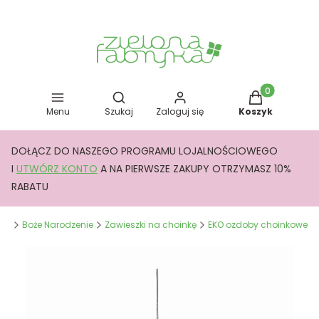
Otwórz wyszukiwarkę
Produkty w kos
Menu
Szukaj
Zaloguj się
Koszyk
DOŁĄCZ DO NASZEGO PROGRAMU LOJALNOŚCIOWEGO
I
UTWÓRZ KONTO
A NA PIERWSZE ZAKUPY OTRZYMASZ 10%
RABATU
yka
Boże Narodzenie
Zawieszki na choinkę
EKO ozdoby choinkowe