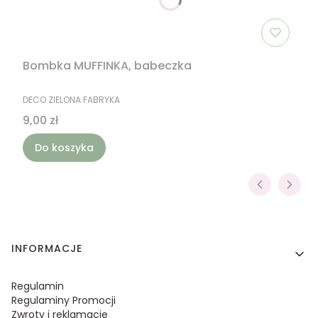
Bombka MUFFINKA, babeczka
PRODUCENT
DECO ZIELONA FABRYKA
Cena
9,00 zł
Do koszyka
Linki w stopce
INFORMACJE
Regulamin
Regulaminy Promocji
Zwroty i reklamacje