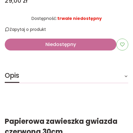
Cena
29,00 zł
Dostępność:
trwale niedostępny
Zapytaj o produkt
Niedostępny
Opis
Papierowa zawieszka gwiazda
czerwona 30cm