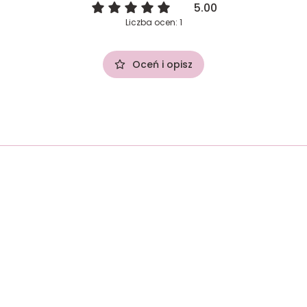
5.00
Liczba ocen: 1
Oceń i opisz