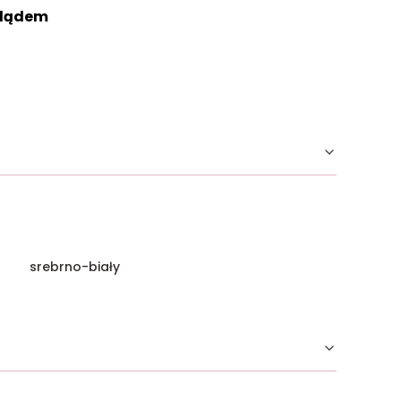
glądem
srebrno-biały