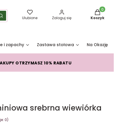
Produkty w koszy
yść
Szukaj
Ulubione
Zaloguj się
Koszyk
e i zapachy
Zastawa stołowa
Na Okazję
Pro
ZAKUPY OTRZYMASZ 10% RABATU
iniowa srebrna wiewiórka
e: 0)