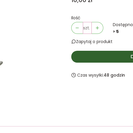
16,00 zł
Ilość
Dostępno
szt.
> 5
Zapytaj o produkt
Czas wysyłki:
48 godzin