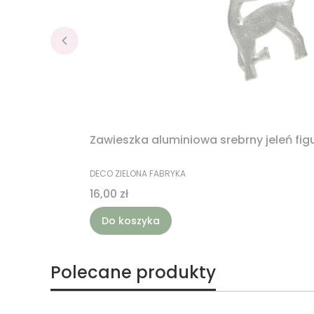
Zawieszka aluminiowa srebrny jeleń fig
PRODUCENT
DECO ZIELONA FABRYKA
Cena
16,00 zł
Do koszyka
Polecane produkty