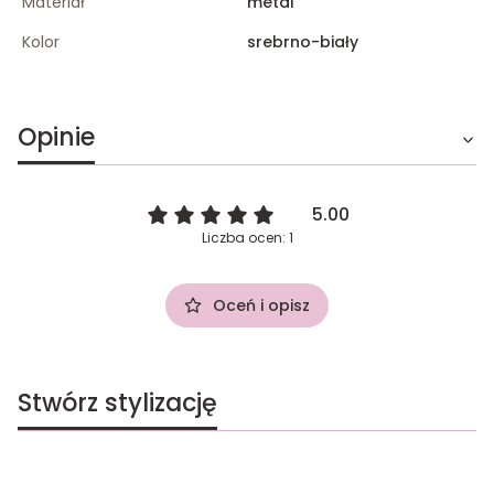
Materiał
metal
Kolor
srebrno-biały
Opinie
5.00
Liczba ocen: 1
Oceń i opisz
Stwórz stylizację