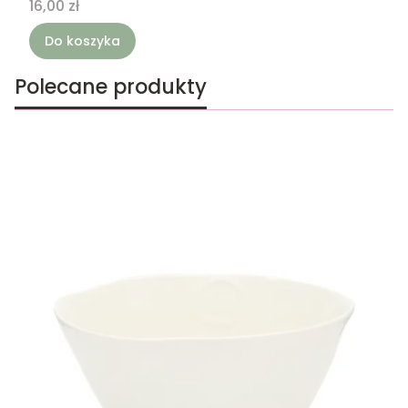
Cena
16,00 zł
Do koszyka
Polecane produkty