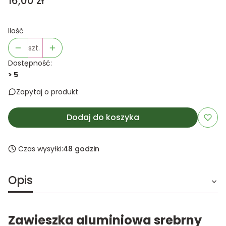
Cena
16,00 zł
Ilość
szt.
Dostępność:
> 5
Zapytaj o produkt
Dodaj do koszyka
Czas wysyłki:
48 godzin
Opis
Zawieszka aluminiowa srebrny