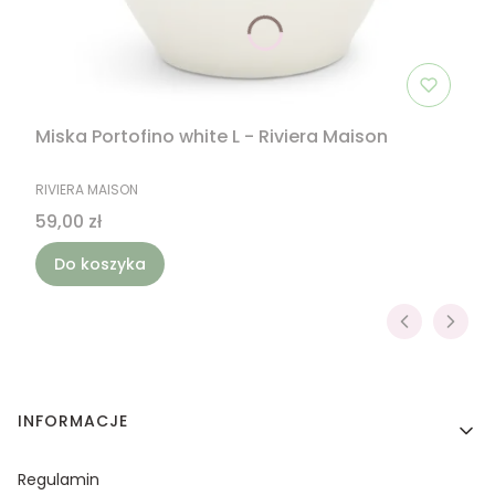
Miska Portofino white L - Riviera Maison
PRODUCENT
RIVIERA MAISON
Cena
59,00 zł
Do koszyka
Linki w stopce
INFORMACJE
Regulamin