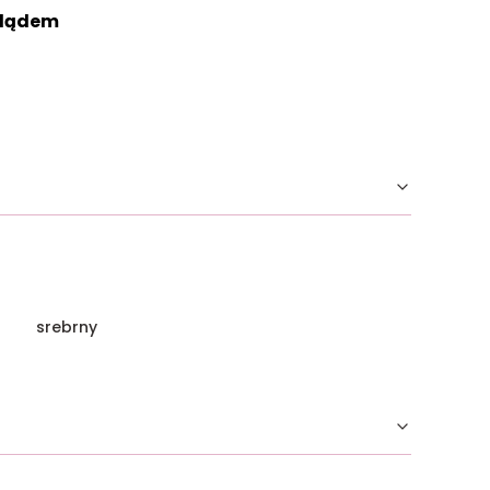
glądem
srebrny