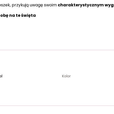
wieszek, przykują uwagę swoim
charakterystycznym wy
obę na te święta
al
Kolor