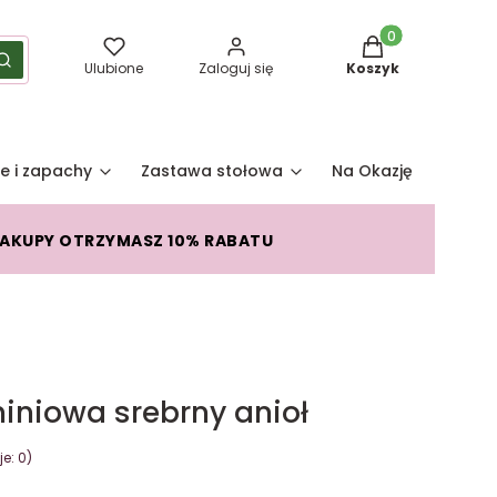
Produkty w koszy
yść
Szukaj
Ulubione
Zaloguj się
Koszyk
e i zapachy
Zastawa stołowa
Na Okazję
Pro
ZAKUPY OTRZYMASZ 10% RABATU
iniowa srebrny anioł
e: 0)