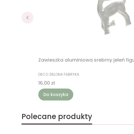
Zawieszka aluminiowa srebrny jeleń fig
PRODUCENT
DECO ZIELONA FABRYKA
Cena
16,00 zł
Do koszyka
Polecane produkty