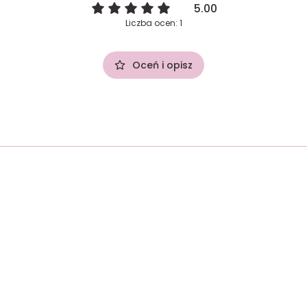
5.00
Liczba ocen: 1
Oceń i opisz