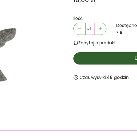
16,00 zł
Ilość
Dostępno
szt.
> 5
Zapytaj o produkt
Czas wysyłki:
48 godzin