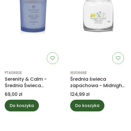
Kod produktu
Kod produktu
PT40890E
1630666E
Serenity & Calm -
Średnia świeca
Średnia Świeca
zapachowa - Midnight
Zapachowa CBC
Jasmine - Yankee
Cena
Cena
69,00 zł
124,99 zł
Candle
Do koszyka
Do koszyka