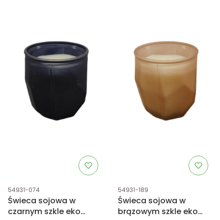
Kod produktu
Kod produktu
54931-074
54931-189
Świeca sojowa w
Świeca sojowa w
czarnym szkle eko
brązowym szkle eko