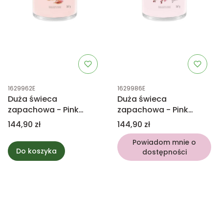
Kod produktu
Kod produktu
1629962E
1629986E
Duża świeca
Duża świeca
zapachowa - Pink
zapachowa - Pink
Sands - Yankee Candle
Cherry & Vanilla -
Cena
Cena
144,90 zł
144,90 zł
Yankee Candle
Powiadom mnie o
Do koszyka
dostępności