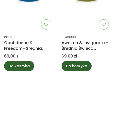
Kod produktu
Kod produktu
PT31911E
PT40886E
Confidence &
Awaken & Invigorate -
Freedom- Średnia
Średnia Świeca
Świeca Zapachowa
Zapachowa CBC
Cena
Cena
69,00 zł
69,00 zł
CBC
Do koszyka
Do koszyka