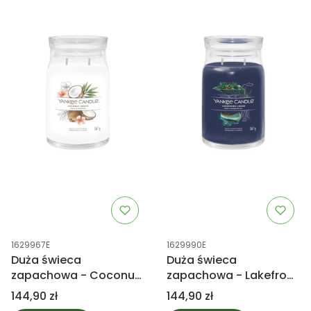
Kod produktu
Kod produktu
1629967E
1629990E
Duża świeca
Duża świeca
zapachowa - Coconut
zapachowa - Lakefront
Beach - Yankee Candle
Lodge - Yankee Candle
Cena
Cena
144,90 zł
144,90 zł