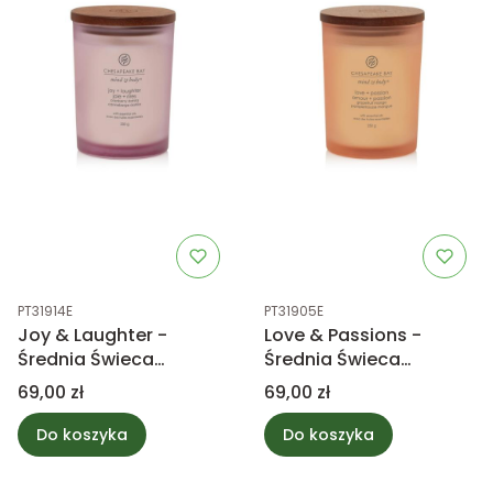
Kod produktu
Kod produktu
PT31914E
PT31905E
Joy & Laughter -
Love & Passions -
Średnia Świeca
Średnia Świeca
Zapachowa CBC
Zapachowa CBC
Cena
Cena
69,00 zł
69,00 zł
Do koszyka
Do koszyka