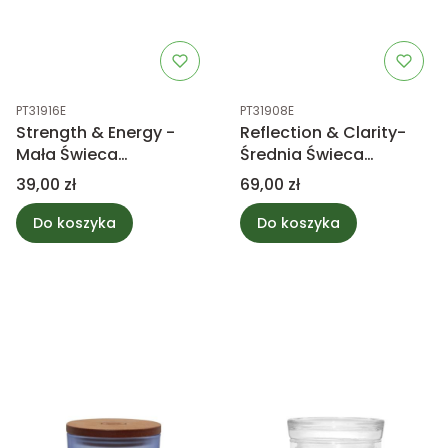
Kod produktu
Kod produktu
PT31916E
PT31908E
Strength & Energy -
Reflection & Clarity-
Mała Świeca
Średnia Świeca
Zapachowa CBC
Zapachowa CBC
Cena
Cena
39,00 zł
69,00 zł
Do koszyka
Do koszyka