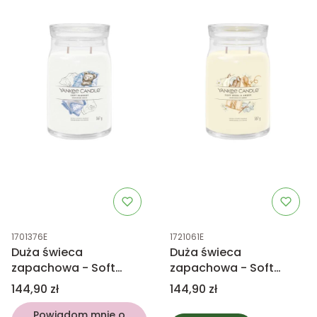
Kod produktu
Kod produktu
1701376E
1721061E
Duża świeca
Duża świeca
zapachowa - Soft
zapachowa - Soft
Blanket - Yankee
Wool & Amber -
Cena
Cena
144,90 zł
144,90 zł
Candle
Yankee Candle
Powiadom mnie o