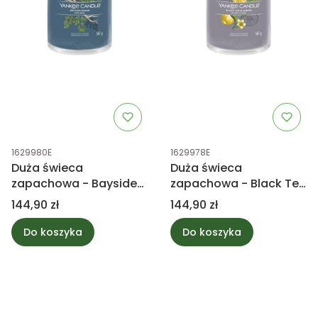
Kod produktu
Kod produktu
1629980E
1629978E
Duża świeca
Duża świeca
zapachowa - Bayside
zapachowa - Black Tea
Cedar - Yankee Candle
& Lemon - Yankee
Cena
Cena
144,90 zł
144,90 zł
Candle
Do koszyka
Do koszyka