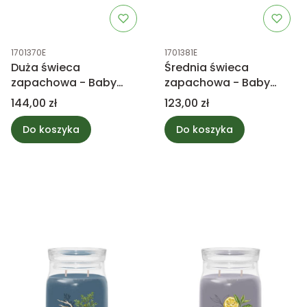
Kod produktu
Kod produktu
1701370E
1701381E
Duża świeca
Średnia świeca
zapachowa - Baby
zapachowa - Baby
powder - Yankee
Powder - Yankee
Cena
Cena
144,00 zł
123,00 zł
Candle
Candle
Do koszyka
Do koszyka