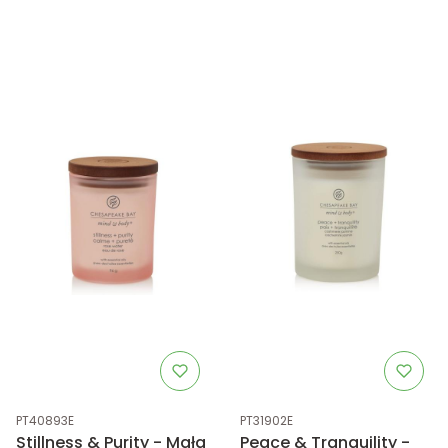
Kod produktu
Kod produktu
PT40893E
PT31902E
Stillness & Purity - Mała
Peace & Tranquility -