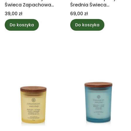
Świeca Zapachowa
Średnia Świeca
CBC
Zapachowa CBC
Cena
Cena
39,00 zł
69,00 zł
Do koszyka
Do koszyka