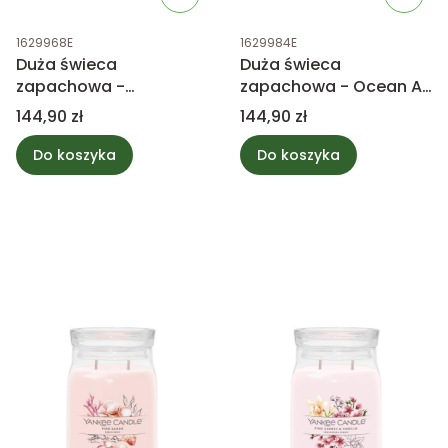
Kod produktu
Kod produktu
1629968E
1629984E
Duża świeca
Duża świeca
zapachowa -
zapachowa - Ocean Air
Midsummer's Night -
- Yankee Candle
Cena
Cena
144,90 zł
144,90 zł
Yankee Candle
Do koszyka
Do koszyka