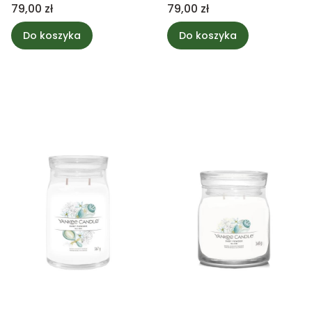
mała
mała
Cena
Cena
79,00 zł
79,00 zł
Do koszyka
Do koszyka