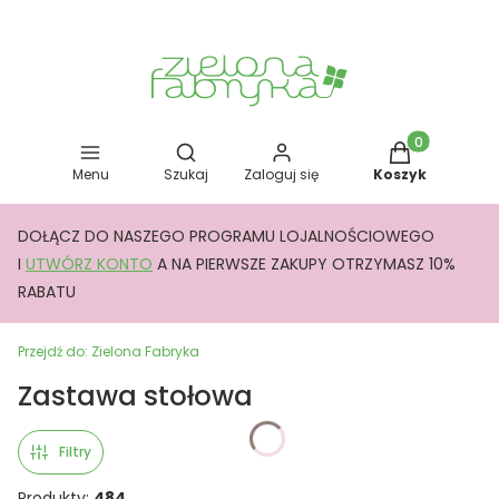
Otwórz wyszukiwarkę
Produkty w kos
Menu
Szukaj
Zaloguj się
Koszyk
DOŁĄCZ DO NASZEGO PROGRAMU LOJALNOŚCIOWEGO
I
UTWÓRZ KONTO
A NA PIERWSZE ZAKUPY OTRZYMASZ 10%
RABATU
Przejdź do:
Zielona Fabryka
Zastawa stołowa
Filtry
Produkty:
484