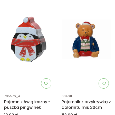
Kod produktu
Kod produktu
705576_4
604011
Pojemnik świąteczny -
Pojemnik z przykrywką z
puszka pingwinek
dolomitu miś 20cm
Cena
Cena