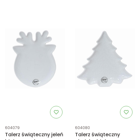
Kod produktu
Kod produktu
604079
604080
Talerz świąteczny jeleń
Talerz świąteczny