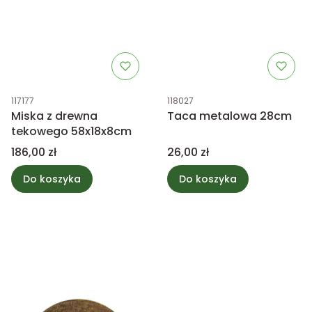
Kod produktu
Kod produktu
117177
118027
Miska z drewna
Taca metalowa 28cm
tekowego 58x18x8cm
Cena
Cena
186,00 zł
26,00 zł
Do koszyka
Do koszyka