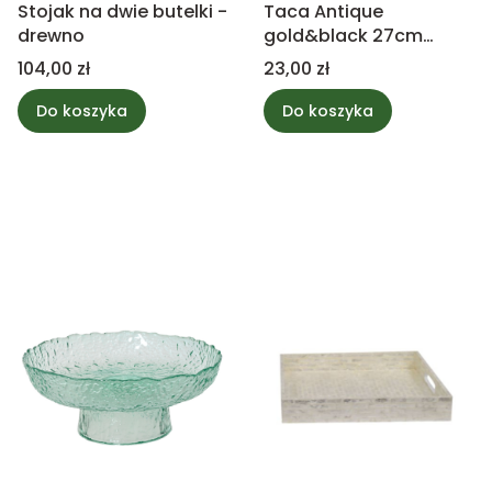
Stojak na dwie butelki -
Taca Antique
drewno
gold&black 27cm
materiał?
Cena
Cena
104,00 zł
23,00 zł
Do koszyka
Do koszyka