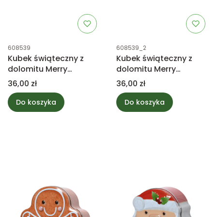
Kod produktu
Kod produktu
608539
608539_2
Kubek świąteczny z
Kubek świąteczny z
dolomitu Merry
dolomitu Merry
Christmas I
Christmas II
Cena
Cena
36,00 zł
36,00 zł
Do koszyka
Do koszyka