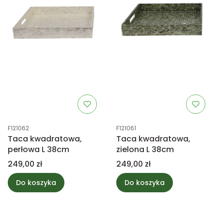
Kod produktu
Kod produktu
F121062
F121061
Taca kwadratowa,
Taca kwadratowa,
perłowa L 38cm
zielona L 38cm
Cena
Cena
249,00 zł
249,00 zł
Do koszyka
Do koszyka