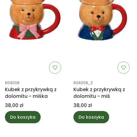
Kod produktu
Kod produktu
604008
604008_2
Kubek z przykrywką z
Kubek z przykrywką z
dolomitu - miśka
dolomitu - miś
Cena
Cena
38,00 zł
38,00 zł
Do koszyka
Do koszyka