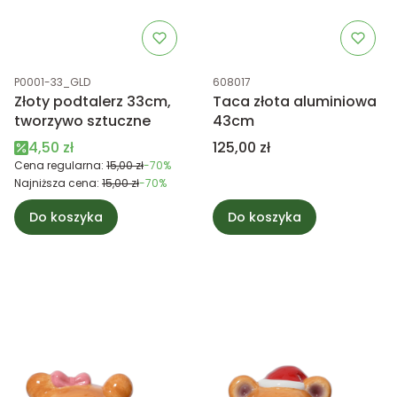
Kod produktu
Kod produktu
P0001-33_GLD
608017
Złoty podtalerz 33cm,
Taca złota aluminiowa
tworzywo sztuczne
43cm
Cena promocyjna
Cena
4,50 zł
125,00 zł
Cena regularna:
15,00 zł
-70%
Najniższa cena:
15,00 zł
-70%
Do koszyka
Do koszyka