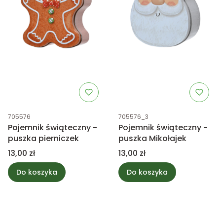
Kod produktu
Kod produktu
705576
705576_3
Pojemnik świąteczny -
Pojemnik świąteczny -
puszka pierniczek
puszka Mikołajek
Cena
Cena
13,00 zł
13,00 zł
Do koszyka
Do koszyka