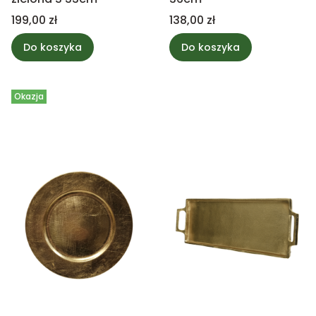
Cena
Cena
199,00 zł
138,00 zł
Do koszyka
Do koszyka
Okazja