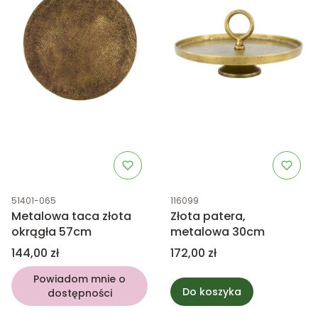
Kod produktu
Kod produktu
51401-065
116099
Metalowa taca złota
Złota patera,
okrągła 57cm
metalowa 30cm
Cena
Cena
144,00 zł
172,00 zł
Powiadom mnie o
Do koszyka
dostępności