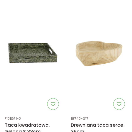
Kod produktu
Kod produktu
F121061-2
18742-017
Taca kwadratowa,
Drewniana taca serce
zielona S 33cm
36cm