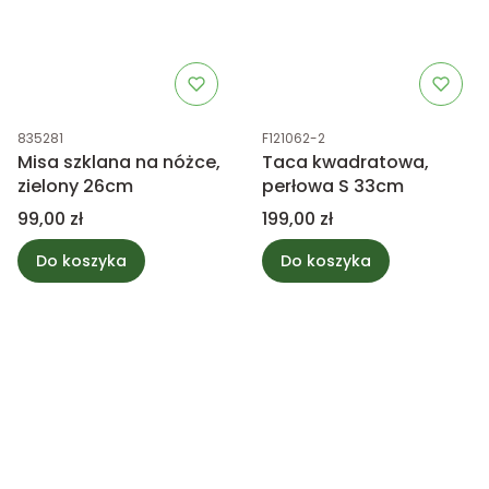
Kod produktu
Kod produktu
835281
F121062-2
Misa szklana na nóżce,
Taca kwadratowa,
zielony 26cm
perłowa S 33cm
Cena
Cena
99,00 zł
199,00 zł
Do koszyka
Do koszyka