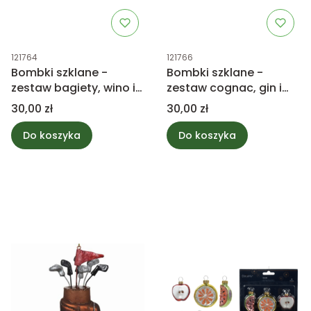
Kod produktu
Kod produktu
121764
121766
Bombki szklane -
Bombki szklane -
zestaw bagiety, wino i
zestaw cognac, gin i
croissant
whiskey
Cena
Cena
30,00 zł
30,00 zł
Do koszyka
Do koszyka