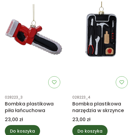
Kod produktu
Kod produktu
028223_3
028223_4
Bombka plastikowa
Bombka plastikowa
piła łańcuchowa
narzędzia w skrzynce
Cena
Cena
23,00 zł
23,00 zł
Do koszyka
Do koszyka