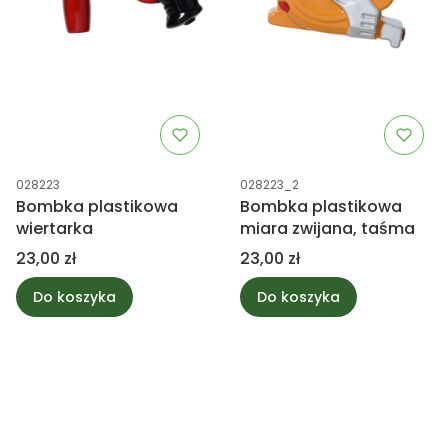
Kod produktu
Kod produktu
028223
028223_2
Bombka plastikowa
Bombka plastikowa
wiertarka
miara zwijana, taśma
Cena
Cena
23,00 zł
23,00 zł
Do koszyka
Do koszyka