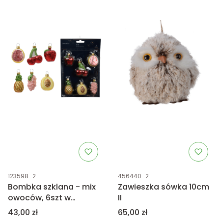
Kod produktu
Kod produktu
123598_2
456440_2
Bombka szklana - mix
Zawieszka sówka 10cm
owoców, 6szt w
II
zestawie
Cena
Cena
43,00 zł
65,00 zł