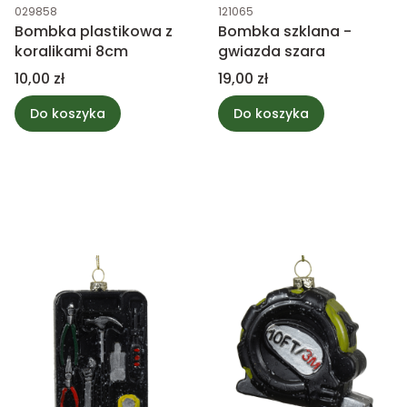
Kod produktu
Kod produktu
029858
121065
Bombka plastikowa z
Bombka szklana -
koralikami 8cm
gwiazda szara
Cena
Cena
10,00 zł
19,00 zł
Do koszyka
Do koszyka