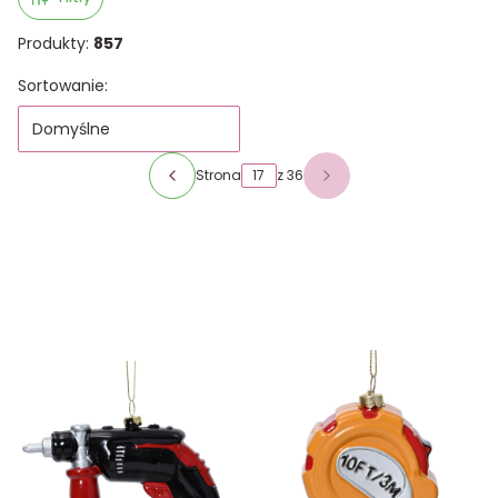
Produkty:
857
Lista produktów
Sortowanie:
Domyślne
Strona
z 36
Poprzednie produkty
Następne produkty