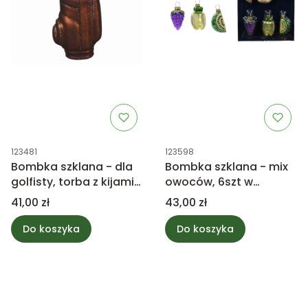
Kod produktu
Kod produktu
123481
123598
Bombka szklana - dla
Bombka szklana - mix
golfisty, torba z kijami
owoców, 6szt w
do golfa
zestawie
Cena
Cena
41,00 zł
43,00 zł
Do koszyka
Do koszyka