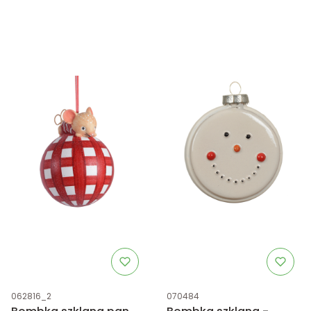
Kod produktu
Kod produktu
062816_2
070484