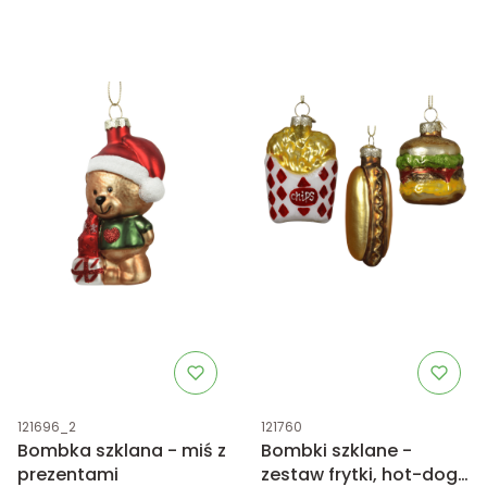
Kod produktu
Kod produktu
121696_2
121760
Bombka szklana - miś z
Bombki szklane -
prezentami
zestaw frytki, hot-dog i