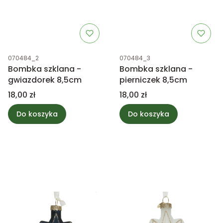
Kod produktu
Kod produktu
070484_2
070484_3
Bombka szklana -
Bombka szklana -
gwiazdorek 8,5cm
pierniczek 8,5cm
Cena
Cena
18,00 zł
18,00 zł
Do koszyka
Do koszyka