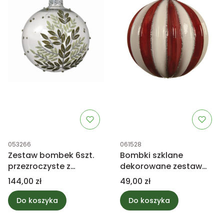
Kod produktu
Kod produktu
053266
061528
Zestaw bombek 6szt.
Bombki szklane
przezroczyste z
dekorowane zestaw
motywem liści
3szt.
Cena
Cena
144,00 zł
49,00 zł
Do koszyka
Do koszyka