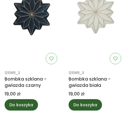
Kod produktu
Kod produktu
121065_2
121065_3
Bombka szklana -
Bombka szklana -
gwiazda czarny
gwiazda biała
Cena
Cena
19,00 zł
19,00 zł
Do koszyka
Do koszyka