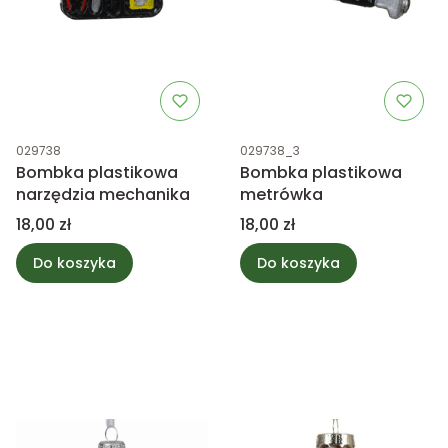
Kod produktu
Kod produktu
029738
029738_3
Bombka plastikowa
Bombka plastikowa
narzędzia mechanika
metrówka
Cena
Cena
18,00 zł
18,00 zł
Do koszyka
Do koszyka