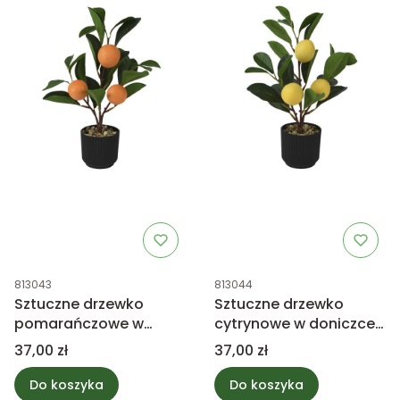
Kod produktu
Kod produktu
813043
813044
Sztuczne drzewko
Sztuczne drzewko
pomarańczowe w
cytrynowe w doniczce
doniczce 27cm
27cm
Cena
Cena
37,00 zł
37,00 zł
Do koszyka
Do koszyka