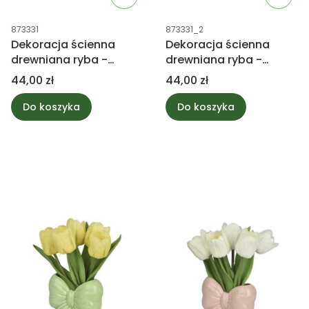
Kod produktu
Kod produktu
873331
873331_2
Dekoracja ścienna
Dekoracja ścienna
drewniana ryba -
drewniana ryba -
czerwony i
niebieski i
Cena
Cena
44,00 zł
44,00 zł
pomarańczowy 20cm
pomarańczowy 20cm
Do koszyka
Do koszyka