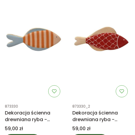
Kod produktu
Kod produktu
873330
873330_2
Dekoracja ścienna
Dekoracja ścienna
drewniana ryba -
drewniana ryba -
pomarańczowy 25,5cm
czerwony 25,5cm
Cena
Cena
59,00 zł
59,00 zł