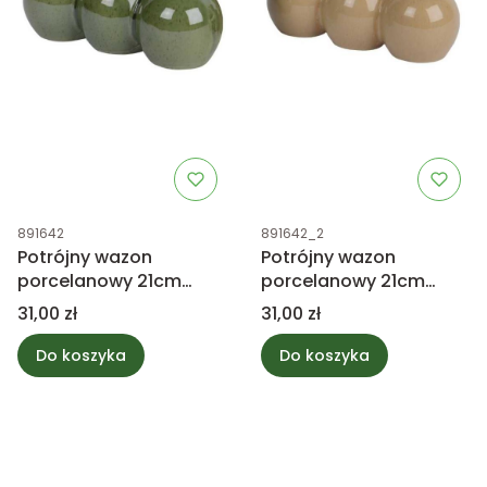
Kod produktu
Kod produktu
891642
891642_2
Potrójny wazon
Potrójny wazon
porcelanowy 21cm
porcelanowy 21cm
zielony
beżowy
Cena
Cena
31,00 zł
31,00 zł
Do koszyka
Do koszyka