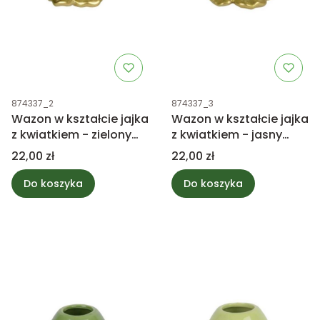
Kod produktu
Kod produktu
874337_2
874337_3
Wazon w kształcie jajka
Wazon w kształcie jajka
z kwiatkiem - zielony
z kwiatkiem - jasny
12cm
zielony 12cm
Cena
Cena
22,00 zł
22,00 zł
Do koszyka
Do koszyka