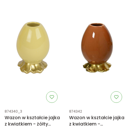
Kod produktu
Kod produktu
874340_3
874342
Wazon w kształcie jajka
Wazon w kształcie jajka
z kwiatkiem - żółty
z kwiatkiem -