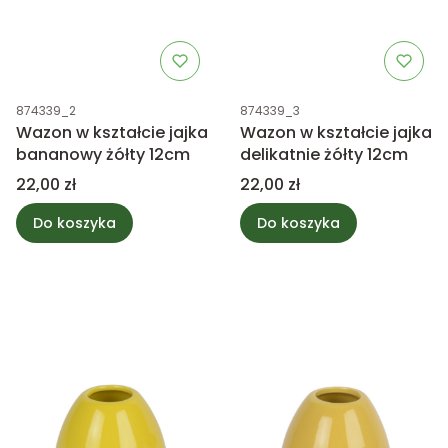
Kod produktu
Kod produktu
874339_2
874339_3
Wazon w kształcie jajka
Wazon w kształcie jajka
bananowy żółty 12cm
delikatnie żółty 12cm
Cena
Cena
22,00 zł
22,00 zł
Do koszyka
Do koszyka