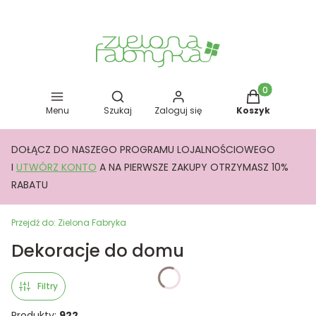
Otwórz wyszukiwarkę
Produkty w kos
Menu
Szukaj
Zaloguj się
Koszyk
DOŁĄCZ DO NASZEGO PROGRAMU LOJALNOŚCIOWEGO
I
UTWÓRZ KONTO
A NA PIERWSZE ZAKUPY OTRZYMASZ 10%
RABATU
Przejdź do:
Zielona Fabryka
Dekoracje do domu
Filtry
Produkty:
922