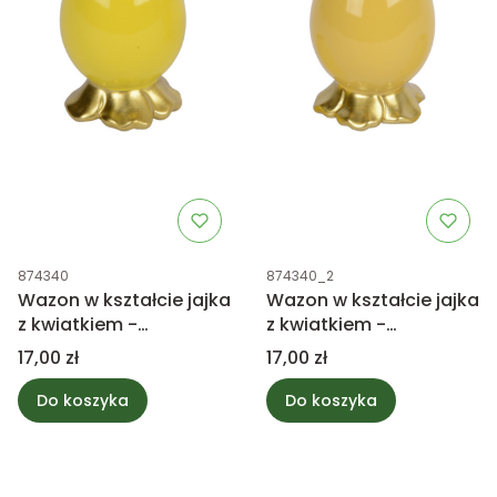
Kod produktu
Kod produktu
874340
874340_2
Wazon w kształcie jajka
Wazon w kształcie jajka
z kwiatkiem -
z kwiatkiem -
intensywnie żółty
bananowy żółty 8,5cm
Cena
Cena
17,00 zł
17,00 zł
8,5cm
Do koszyka
Do koszyka