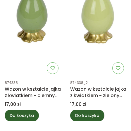
Kod produktu
Kod produktu
874338
874338_2
Wazon w kształcie jajka
Wazon w kształcie jajka
z kwiatkiem - ciemny
z kwiatkiem - zielony
zielony 8,5cm
8,5cm
Cena
Cena
17,00 zł
17,00 zł
Do koszyka
Do koszyka