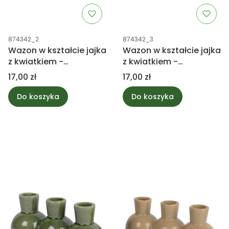
Kod produktu
Kod produktu
874342_2
874342_3
Wazon w kształcie jajka
Wazon w kształcie jajka
z kwiatkiem -
z kwiatkiem -
pomarańczowy 8,5cm
jasnopomarańczowy
Cena
Cena
17,00 zł
17,00 zł
8,5cm
Do koszyka
Do koszyka