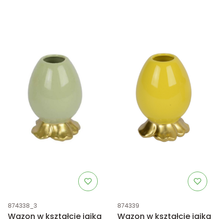
Kod produktu
Kod produktu
874338_3
874339
Wazon w kształcie jajka
Wazon w kształcie jajka