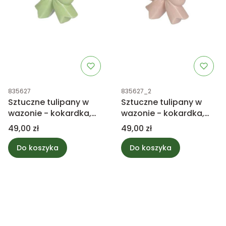
Kod produktu
Kod produktu
835627
835627_2
Sztuczne tulipany w
Sztuczne tulipany w
wazonie - kokardka,
wazonie - kokardka,
zielona 23cm
różowe 23cm
Cena
Cena
49,00 zł
49,00 zł
Do koszyka
Do koszyka