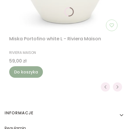
Miska Portofino white L - Riviera Maison
PRODUCENT
RIVIERA MAISON
Cena
59,00 zł
Do koszyka
Linki w stopce
INFORMACJE
Regulamin