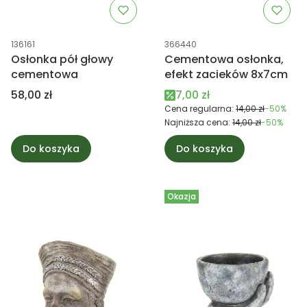
Kod produktu
Kod produktu
136161
366440
Osłonka pół głowy
Cementowa osłonka,
cementowa
efekt zacieków 8x7cm
Cena
Cena promocyjna
58,00 zł
7,00 zł
Cena regularna:
14,00 zł
-50%
Najniższa cena:
14,00 zł
-50%
Do koszyka
Do koszyka
Okazja