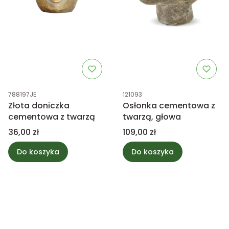
Kod produktu
Kod produktu
788197JE
121093
Złota doniczka
Osłonka cementowa z
cementowa z twarzą
twarzą, głowa
Cena
Cena
36,00 zł
109,00 zł
Do koszyka
Do koszyka