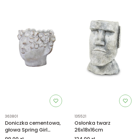
Kod produktu
Kod produktu
363801
135521
Doniczka cementowa,
Osłonka twarz
głowa Spring Girl
26x18x16cm
17,5cm
Cena
Cena