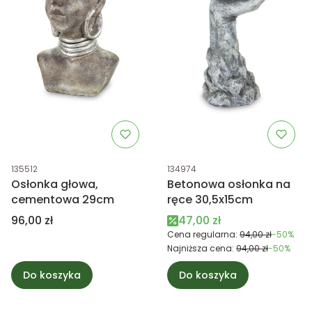
Kod produktu
Kod produktu
135512
134974
Osłonka głowa,
Betonowa osłonka na
cementowa 29cm
ręce 30,5x15cm
Cena
Cena promocyjna
96,00 zł
47,00 zł
Cena regularna:
94,00 zł
-50%
Najniższa cena:
94,00 zł
-50%
Do koszyka
Do koszyka