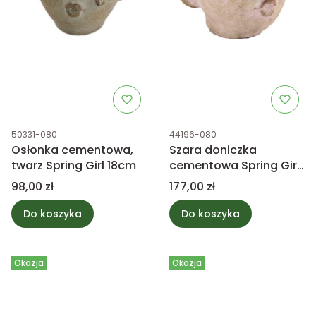
Kod produktu
Kod produktu
50331-080
44196-080
Osłonka cementowa,
Szara doniczka
twarz Spring Girl 18cm
cementowa Spring Girl
21cm
Cena
Cena
98,00 zł
177,00 zł
Do koszyka
Do koszyka
Okazja
Okazja