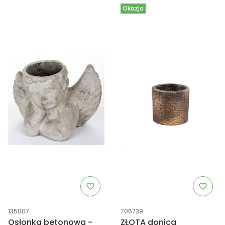
Okazja
Kod produktu
Kod produktu
135007
706739
Osłonka betonowa -
ZŁOTA donica