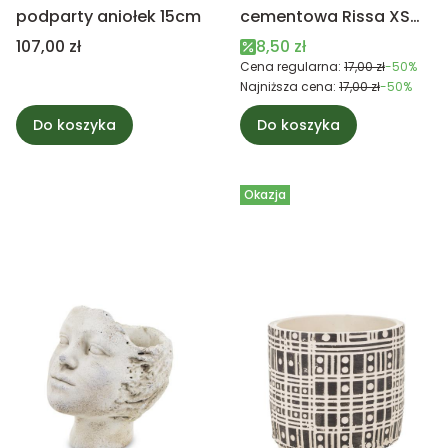
podparty aniołek 15cm
cementowa Rissa XS
PTMD Collection
Cena
Cena promocyjna
107,00 zł
8,50 zł
Cena regularna:
17,00 zł
-50%
Najniższa cena:
17,00 zł
-50%
Do koszyka
Do koszyka
Okazja