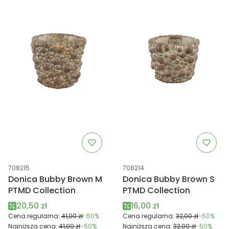
Kod produktu
Kod produktu
708215
708214
Donica Bubby Brown M
Donica Bubby Brown S
PTMD Collection
PTMD Collection
Cena promocyjna
Cena promocyjna
20,50 zł
16,00 zł
Cena regularna:
41,00 zł
-50%
Cena regularna:
32,00 zł
-50%
Najniższa cena:
41,00 zł
-50%
Najniższa cena:
32,00 zł
-50%