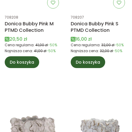
Kod produktu
Kod produktu
708208
708207
Donica Bubby Pink M
Donica Bubby Pink S
PTMD Collection
PTMD Collection
Cena promocyjna
Cena promocyjna
20,50 zł
16,00 zł
Cena regularna:
41,00 zł
-50%
Cena regularna:
32,00 zł
-50%
Najniższa cena:
41,00 zł
-50%
Najniższa cena:
32,00 zł
-50%
Do koszyka
Do koszyka