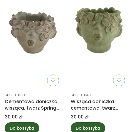
Kod produktu
Kod produktu
50330-080
50330-043
Cementowa doniczka
Wisząca doniczka
wisząca, twarz Spring
cementowa, twarz
Girl 12cm
Spring Girl 12cm
Cena
Cena
30,00 zł
30,00 zł
Do koszyka
Do koszyka