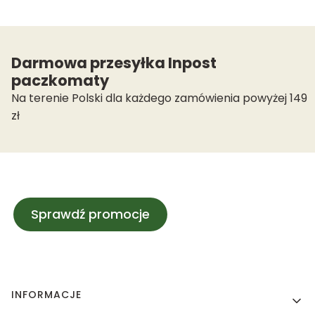
Darmowa przesyłka Inpost
paczkomaty
Na terenie Polski dla każdego zamówienia powyżej 149
zł
Sprawdź promocje
Linki w stopce
INFORMACJE