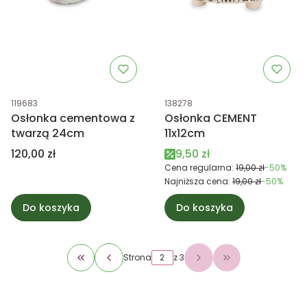
Kod produktu
Kod produktu
119683
138278
Osłonka cementowa z
Osłonka CEMENT
twarzą 24cm
11x12cm
Cena
Cena promocyjna
120,00 zł
9,50 zł
Cena regularna:
19,00 zł
-50%
Najniższa cena:
19,00 zł
-50%
Do koszyka
Do koszyka
Strona
z 3
Wróć do pierwszej strony z produktami
Przejdź do ostat