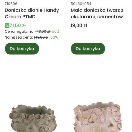
Kod produktu
Kod produktu
710696
50430-054
Doniczka dłonie Handy
Mała doniczka twarz z
Cream PTMD
okularami, cementowa
9cm
Cena promocyjna
Cena
71,50 zł
19,00 zł
Cena regularna:
143,00 zł
-50%
Najniższa cena:
143,00 zł
-50%
Do koszyka
Do koszyka