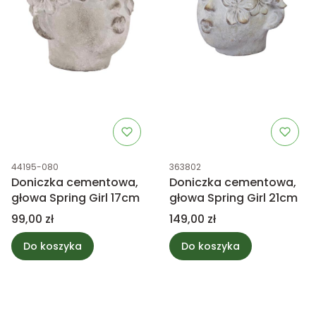
Kod produktu
Kod produktu
44195-080
363802
Doniczka cementowa,
Doniczka cementowa,
głowa Spring Girl 17cm
głowa Spring Girl 21cm
Cena
Cena
99,00 zł
149,00 zł
Do koszyka
Do koszyka