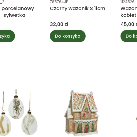
_2
785764JE
1124526
 porcelanowy
Czarny wazonik S 11cm
Wazon
- sylwetka
kobiet
Cena
Cena
32,00 zł
45,00 z
zyka
Do koszyka
Do k