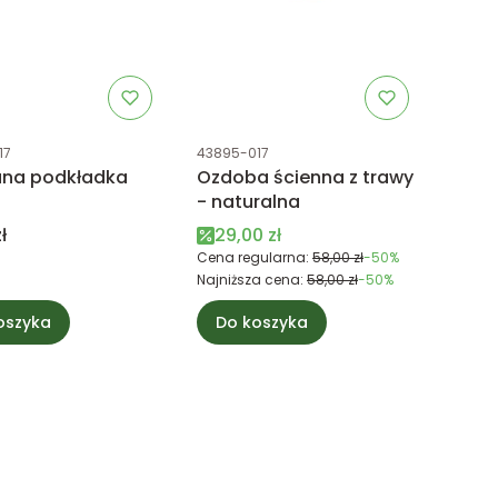
uktu
Kod produktu
17
43895-017
ana podkładka
Ozdoba ścienna z trawy
- naturalna
Cena promocyjna
ł
29,00 zł
Cena regularna:
58,00 zł
-50%
Najniższa cena:
58,00 zł
-50%
oszyka
Do koszyka