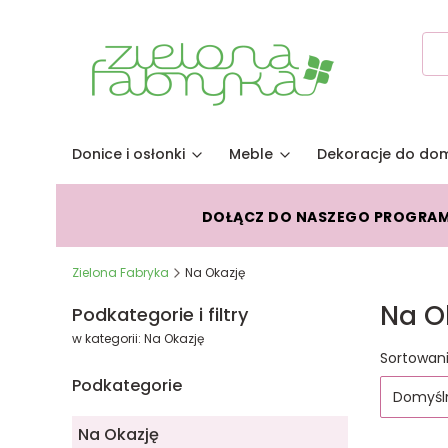
Donice i osłonki
Meble
Dekoracje do do
DOŁĄCZ DO NASZEGO PROGRA
Zielona Fabryka
Na Okazję
Na O
Podkategorie i filtry
w kategorii: Na Okazję
Lista
Sortowani
Podkategorie
Domyśl
Na Okazję