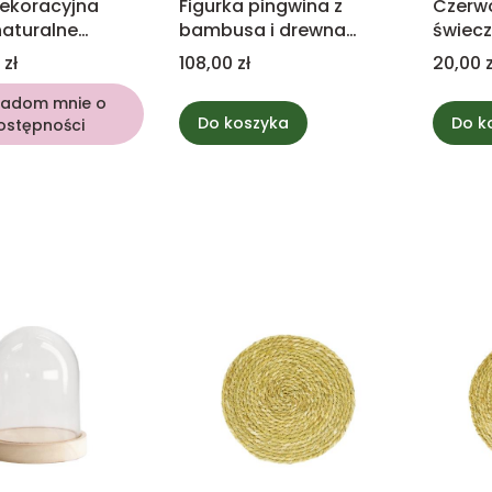
dekoracyjna
Figurka pingwina z
Czerwo
aturalne
bambusa i drewna
świecz
tekowego 22cm
Cena
Cena
 zł
108,00 zł
20,00 z
iadom mnie o
Do koszyka
Do k
ostępności