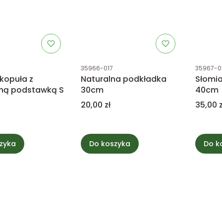
tu
Kod produktu
Kod prod
35966-017
35967-0
kopuła z
Naturalna podkładka
Słomi
ną podstawką S
30cm
40cm
Cena
Cena
20,00 zł
35,00 z
zyka
Do koszyka
Do k