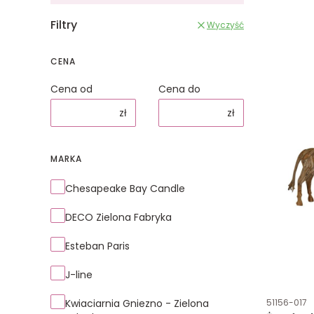
Filtry
Wyczyść
CENA
Cena od
Cena do
zł
zł
MARKA
Marka
Chesapeake Bay Candle
DECO Zielona Fabryka
Esteban Paris
J-line
Kod produk
Kwiaciarnia Gniezno - Zielona
51156-017