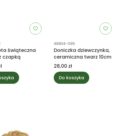
uktu
Kod produktu
2
48834-095
eta świąteczna
Doniczka dziewczynka,
 z czapką
ceramiczna twarz 10cm
Cena
ł
28,00 zł
oszyka
Do koszyka