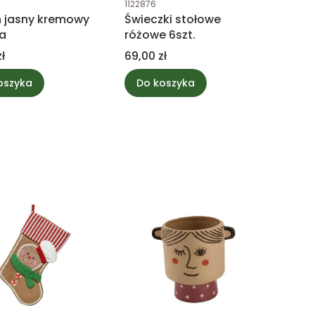
1122876
 jasny kremowy
Świeczki stołowe
a
różowe 6szt.
Cena
ł
69,00 zł
oszyka
Do koszyka