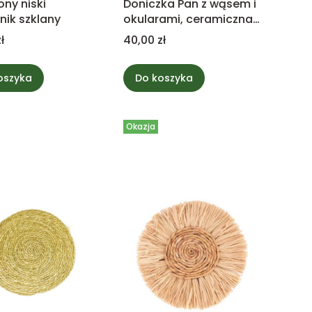
ny niski
Doniczka Pan z wąsem i
nik szklany
okularami, ceramiczna
twarz 11cm
Cena
ł
40,00 zł
oszyka
Do koszyka
Okazja