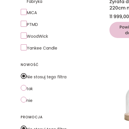
Żyrafa 
Fabryka
220cm n
MICA
drewno
Cena
11 999,00
PTMD
Pow
d
WoodWick
Yankee Candle
NOWOŚĆ
Nie stosuj tego filtra
tak
nie
PROMOCJA