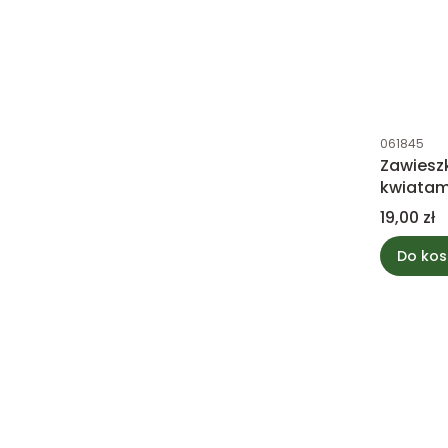
Kod produk
061845
Zawiesz
kwiatam
Cena
19,00 zł
Do kos