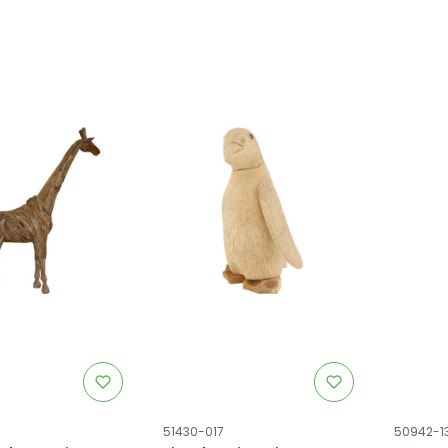
tu
Kod produktu
Kod prod
51430-017
50942-1