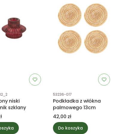
uktu
Kod produktu
32_2
53236-017
ny niski
Podkładka z włókna
nik szklany
palmowego 13cm
Cena
ł
42,00 zł
oszyka
Do koszyka