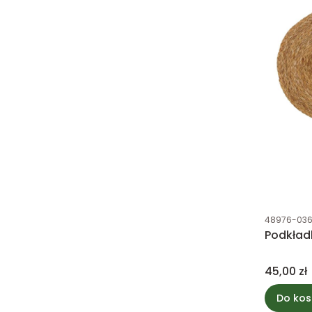
Kod produk
48976-03
Podkład
Cena
45,00 zł
Do kos