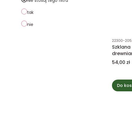
Nie stosuj tego filtra
tak
nie
Kod produk
22300-205
Szklana 
drewnia
Cena
54,00 zł
Do kos