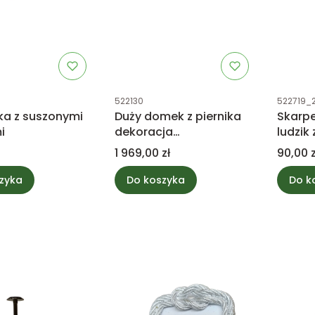
tu
Kod produktu
Kod prod
522130
522719_
ka z suszonymi
Duży domek z piernika
Skarp
i
dekoracja
ludzik
bożonarodzeniowa
Cena
Cena
1 969,00 zł
90,00 z
zyka
Do koszyka
Do k