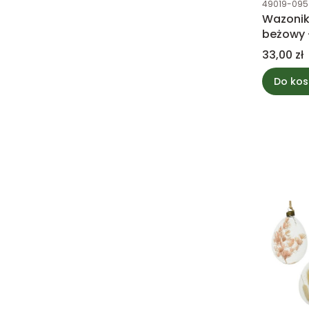
49019-095
Wazonik
beżowy 
Cena
33,00 zł
Do kos