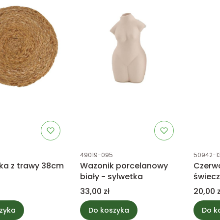
tu
Kod produktu
Kod prod
6
49019-095
50942-1
ka z trawy 38cm
Wazonik porcelanowy
Czerwo
biały - sylwetka
świecz
Cena
Cena
33,00 zł
20,00 z
zyka
Do koszyka
Do k