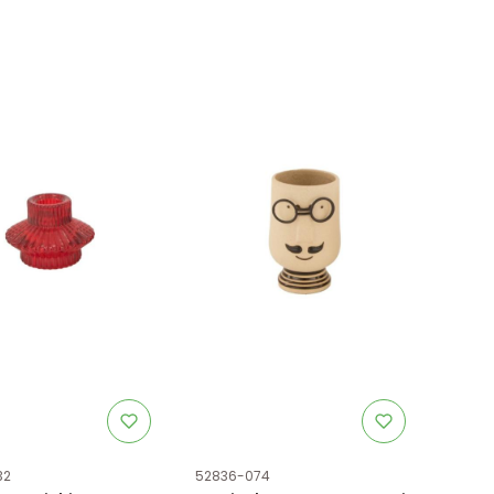
uktu
Kod produktu
32
52836-074