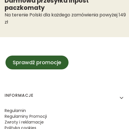
Darmowa przesyłka Inpost
paczkomaty
Na terenie Polski dla każdego zamówienia powyżej 149
zł
Sprawdź promocje
Linki w stopce
INFORMACJE
Regulamin
Regulaminy Promocji
Zwroty i reklamacje
Polityka cookies