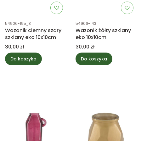
Kod produktu
Kod produktu
54906-195_3
54906-143
Wazonik ciemny szary
Wazonik żółty szklany
szklany eko 10x10cm
eko 10x10cm
Cena
Cena
30,00 zł
30,00 zł
Do koszyka
Do koszyka