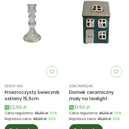
Kod produktu
Kod produktu
32300-813
228CAN15245
Przezroczysty świecznik
Domek ceramiczny
szklany 15,5cm
mały na tealight
Cena promocyjna
Cena promocyjna
22,50 zł
31,50 zł
Cena regularna:
45,00 zł
-50%
Cena regularna:
45,00 zł
-30%
Najniższa cena:
45,00 zł
-50%
Najniższa cena:
45,00 zł
-30%