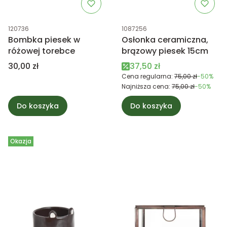
Kod produktu
Kod produktu
120736
1087256
Bombka piesek w
Osłonka ceramiczna,
różowej torebce
brązowy piesek 15cm
Cena
Cena promocyjna
30,00 zł
37,50 zł
Cena regularna:
75,00 zł
-50%
Najniższa cena:
75,00 zł
-50%
Do koszyka
Do koszyka
Okazja