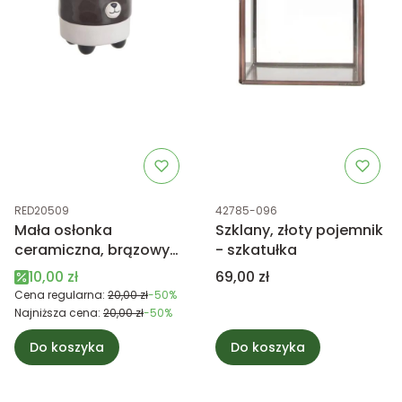
Kod produktu
Kod produktu
RED20509
42785-096
Mała osłonka
Szklany, złoty pojemnik
ceramiczna, brązowy
- szkatułka
miś
Cena promocyjna
Cena
10,00 zł
69,00 zł
Cena regularna:
20,00 zł
-50%
Najniższa cena:
20,00 zł
-50%
Do koszyka
Do koszyka