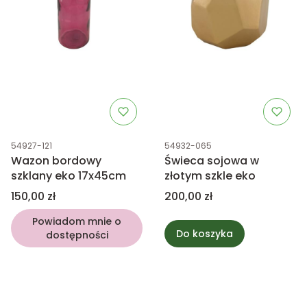
Kod produktu
Kod produktu
54927-121
54932-065
Wazon bordowy
Świeca sojowa w
szklany eko 17x45cm
złotym szkle eko
Cena
Cena
150,00 zł
200,00 zł
Powiadom mnie o
Do koszyka
dostępności