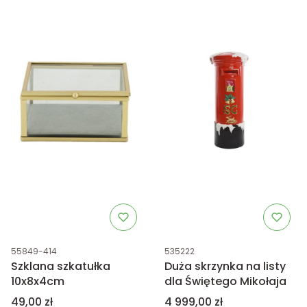
Kod produktu
Kod produktu
55849-414
535222
Szklana szkatułka
Duża skrzynka na listy
10x8x4cm
dla Świętego Mikołaja
Cena
Cena
49,00 zł
4 999,00 zł