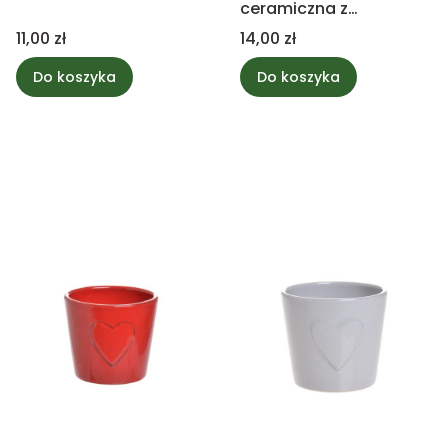
ceramiczna z
serduszkiem 7x7,5cm
Cena
Cena
11,00 zł
14,00 zł
Do koszyka
Do koszyka