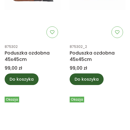
Kod produktu
Kod produktu
875302
875302_2
Poduszka ozdobna
Poduszka ozdobna
45x45cm
45x45cm
Cena
Cena
99,00 zł
99,00 zł
Do koszyka
Do koszyka
Okazja
Okazja