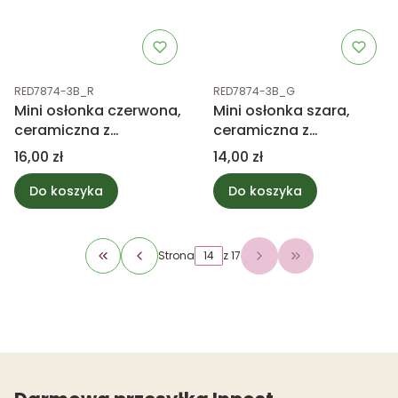
Kod produktu
Kod produktu
RED7874-3B_R
RED7874-3B_G
Mini osłonka czerwona,
Mini osłonka szara,
ceramiczna z
ceramiczna z
serduszkiem 7,5cm
serduszkiem 7,5cm
Cena
Cena
16,00 zł
14,00 zł
Do koszyka
Do koszyka
Strona
z 17
Wróć do pierwszej strony z produktami
Przejdź do osta