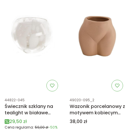
Kod produktu
Kod produktu
44822-045
49020-095_2
Świecznik szklany na
Wazonik porcelanowy z
tealight w białawe
motywem kobiecym
ciapki
jasny brąz
Cena promocyjna
Cena
29,50 zł
38,00 zł
Cena regularna:
59,00 zł
-50%