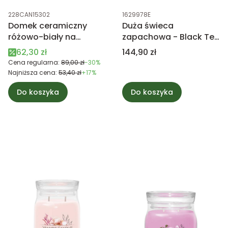
Kod produktu
Kod produktu
228CAN15302
1629978E
Domek ceramiczny
Duża świeca
różowo-biały na
zapachowa - Black Tea
tealight
& Lemon - Yankee
Cena promocyjna
Cena
62,30 zł
144,90 zł
Candle
Cena regularna:
89,00 zł
-30%
Najniższa cena:
53,40 zł
+17%
Do koszyka
Do koszyka