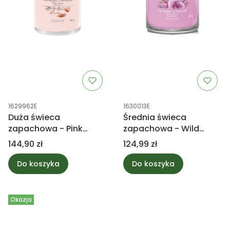
Kod produktu
Kod produktu
1629962E
1630013E
Duża świeca
Średnia świeca
zapachowa - Pink
zapachowa - Wild
Sands - Yankee Candle
Orchid - Yankee
Cena
Cena
144,90 zł
124,99 zł
Candle
Do koszyka
Do koszyka
Okazja