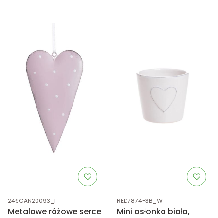
Kod produktu
Kod produktu
246CAN20093_1
RED7874-3B_W
Metalowe różowe serce
Mini osłonka biała,