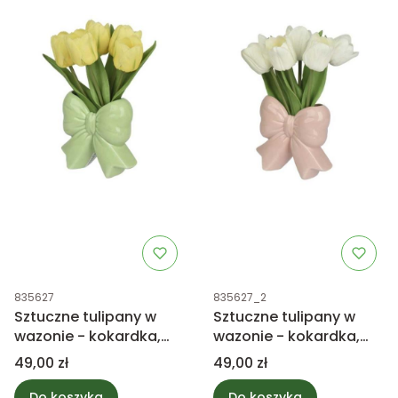
Kod produktu
Kod produktu
835627
835627_2
Sztuczne tulipany w
Sztuczne tulipany w
wazonie - kokardka,
wazonie - kokardka,
zielona 23cm
różowe 23cm
Cena
Cena
49,00 zł
49,00 zł
Do koszyka
Do koszyka