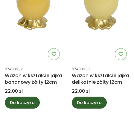
Kod produktu
Kod produktu
874339_2
874339_3
Wazon w kształcie jajka
Wazon w kształcie jajka
bananowy żółty 12cm
delikatnie żółty 12cm
Cena
Cena
22,00 zł
22,00 zł
Do koszyka
Do koszyka