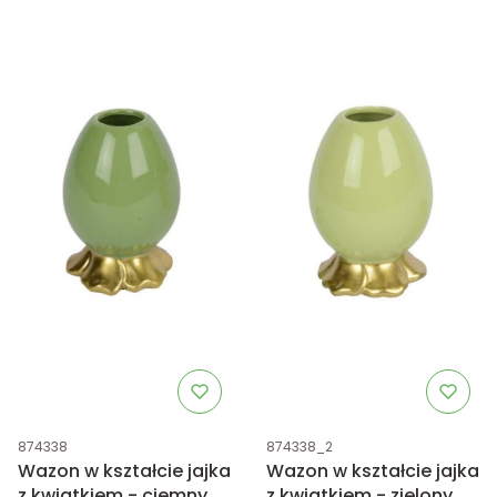
Kod produktu
Kod produktu
874338
874338_2
Wazon w kształcie jajka
Wazon w kształcie jajka
z kwiatkiem - ciemny
z kwiatkiem - zielony