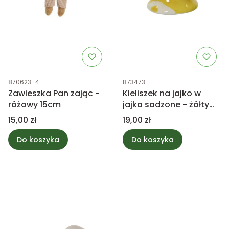
Kod produktu
Kod produktu
870623_4
873473
Zawieszka Pan zając -
Kieliszek na jajko w
różowy 15cm
jajka sadzone - żółty
6,5cm
Cena
Cena
15,00 zł
19,00 zł
Do koszyka
Do koszyka