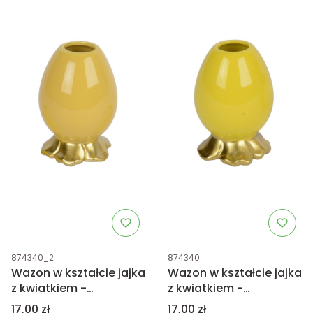
Kod produktu
Kod produktu
874340_2
874340
Wazon w kształcie jajka
Wazon w kształcie jajka
z kwiatkiem -
z kwiatkiem -
bananowy żółty 8,5cm
intensywnie żółty
Cena
Cena
17,00 zł
17,00 zł