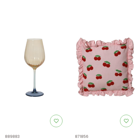
Kod produktu
Kod produktu
889883
871856