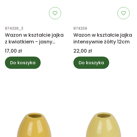
Kod produktu
Kod produktu
874338_3
874339
Wazon w kształcie jajka
Wazon w kształcie jajka
z kwiatkiem - jasny
intensywnie żółty 12cm
zielony 8,5cm
Cena
Cena
17,00 zł
22,00 zł
Do koszyka
Do koszyka