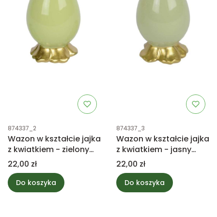
Kod produktu
Kod produktu
874337_2
874337_3
Wazon w kształcie jajka
Wazon w kształcie jajka
z kwiatkiem - zielony
z kwiatkiem - jasny
12cm
zielony 12cm
Cena
Cena
22,00 zł
22,00 zł
Do koszyka
Do koszyka