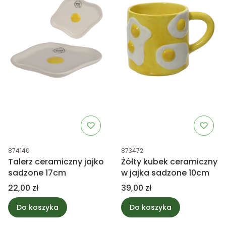
Kod produktu
Kod produktu
874140
873472
Talerz ceramiczny jajko
Żółty kubek ceramiczny
sadzone 17cm
w jajka sadzone 10cm
Cena
Cena
22,00 zł
39,00 zł
Do koszyka
Do koszyka