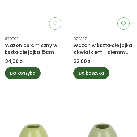
Kod produktu
Kod produktu
870702
874337
Wazon ceramiczny w
Wazon w kształcie jajka
kształcie jajka 15cm
z kwiatkiem - ciemny
zielony 12cm
Cena
Cena
34,00 zł
22,00 zł
Do koszyka
Do koszyka