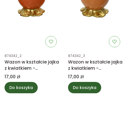
Kod produktu
Kod produktu
874342_2
874342_3
Wazon w kształcie jajka
Wazon w kształcie jajka
z kwiatkiem -
z kwiatkiem -
pomarańczowy 8,5cm
jasnopomarańczowy
Cena
Cena
17,00 zł
17,00 zł
8,5cm
Do koszyka
Do koszyka