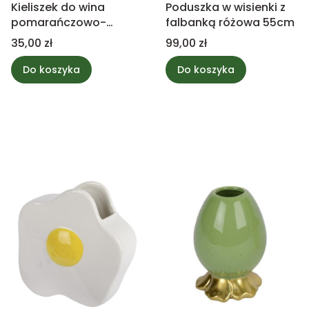
Kieliszek do wina
Poduszka w wisienki z
pomarańczowo-
falbanką różowa 55cm
niebieski, szklany 25cm
Cena
Cena
35,00 zł
99,00 zł
Do koszyka
Do koszyka