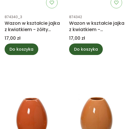
Kod produktu
Kod produktu
874340_3
874342
Wazon w kształcie jajka
Wazon w kształcie jajka
z kwiatkiem - żółty
z kwiatkiem -
8,5cm
ciemnopomarańczowy
Cena
Cena
17,00 zł
17,00 zł
8,5cm
Do koszyka
Do koszyka