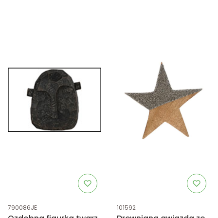
Kod produktu
Kod produktu
790086JE
101592