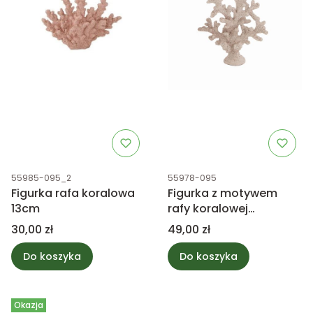
Kod produktu
Kod produktu
55985-095_2
55978-095
Figurka rafa koralowa
Figurka z motywem
13cm
rafy koralowej
kremowa 19cm
Cena
Cena
30,00 zł
49,00 zł
Do koszyka
Do koszyka
Okazja