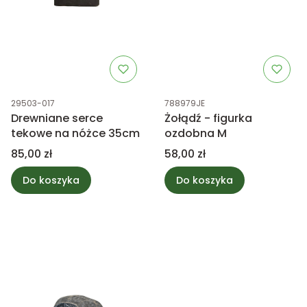
Kod produktu
Kod produktu
29503-017
788979JE
Drewniane serce
Żołądź - figurka
tekowe na nóżce 35cm
ozdobna M
Cena
Cena
85,00 zł
58,00 zł
Do koszyka
Do koszyka