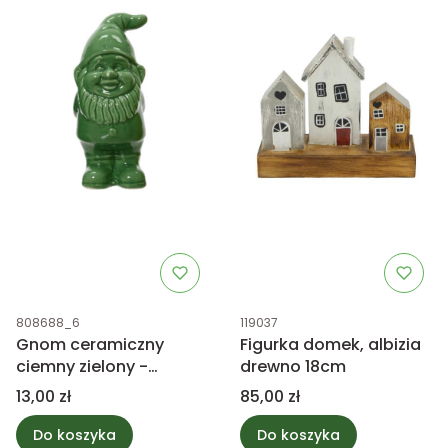
Kod produktu
Kod produktu
808688_6
119037
Gnom ceramiczny
Figurka domek, albizia
ciemny zielony -
drewno 18cm
figurka 10cm
Cena
Cena
13,00 zł
85,00 zł
Do koszyka
Do koszyka