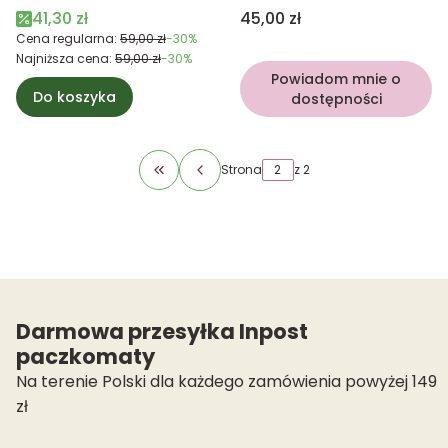
świeczkę
świeczkę tealight
Cena promocyjna
Cena
41,30 zł
45,00 zł
Cena regularna:
59,00 zł
-30%
Najniższa cena:
59,00 zł
-30%
Powiadom mnie o
Do koszyka
dostępności
Strona
z 2
Wróć do pierwszej strony z produktami
Darmowa przesyłka Inpost
paczkomaty
Na terenie Polski dla każdego zamówienia powyżej 149
zł