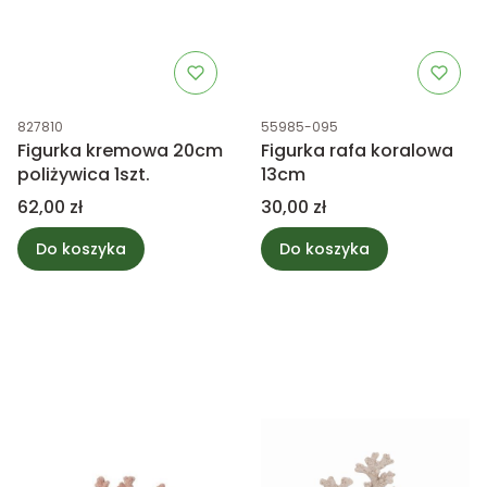
Kod produktu
Kod produktu
827810
55985-095
Figurka kremowa 20cm
Figurka rafa koralowa
poliżywica 1szt.
13cm
Cena
Cena
62,00 zł
30,00 zł
Do koszyka
Do koszyka