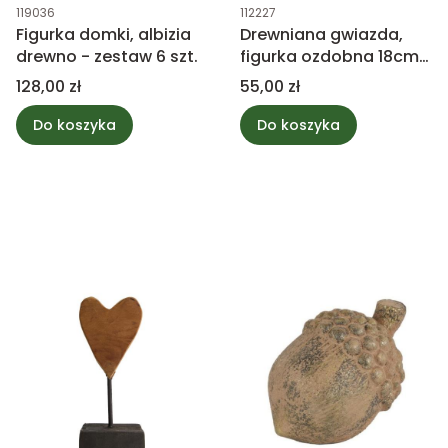
Kod produktu
Kod produktu
119036
112227
Figurka domki, albizia
Drewniana gwiazda,
drewno - zestaw 6 szt.
figurka ozdobna 18cm
mix
Cena
Cena
128,00 zł
55,00 zł
Do koszyka
Do koszyka