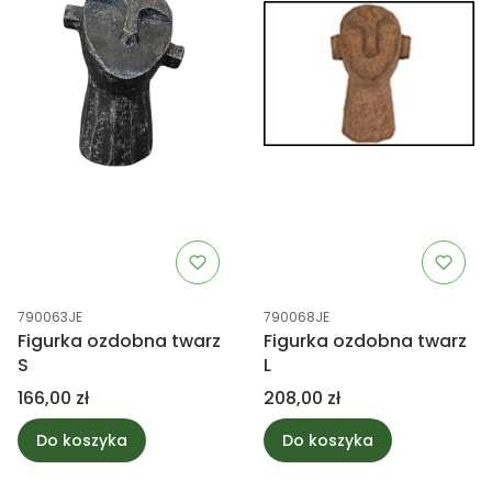
Kod produktu
Kod produktu
790063JE
790068JE
Figurka ozdobna twarz
Figurka ozdobna twarz
S
L
Cena
Cena
166,00 zł
208,00 zł
Do koszyka
Do koszyka