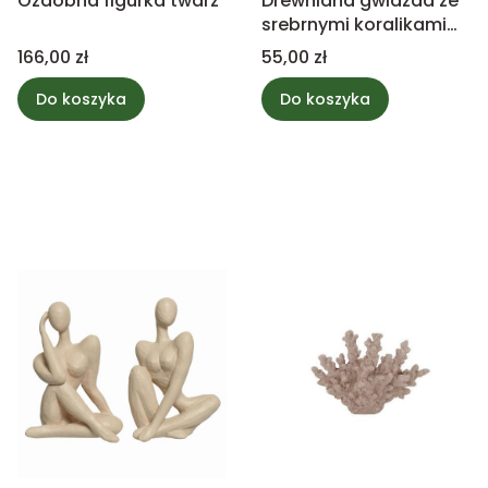
Ozdobna figurka twarz
Drewniana gwiazda ze
srebrnymi koralikami
14cm
Cena
Cena
166,00 zł
55,00 zł
Do koszyka
Do koszyka