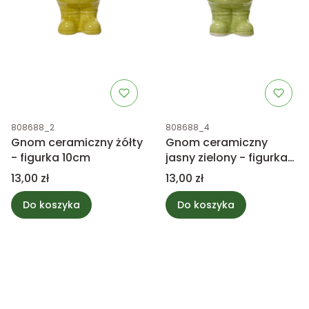
Kod produktu
Kod produktu
808688_2
808688_4
Gnom ceramiczny żółty
Gnom ceramiczny
- figurka 10cm
jasny zielony - figurka
10cm
Cena
Cena
13,00 zł
13,00 zł
Do koszyka
Do koszyka