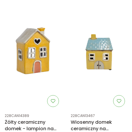
Kod produktu
Kod produktu
228CAN14389
228CAN13467
Żółty ceramiczny
Wiosenny domek
domek - lampion na
ceramiczny na