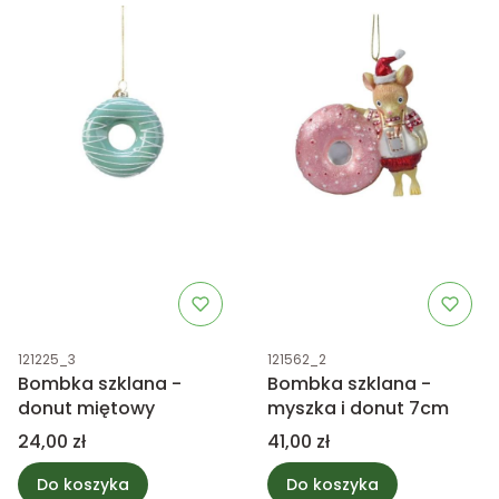
Kod produktu
Kod produktu
121225_3
121562_2
Bombka szklana -
Bombka szklana -
donut miętowy
myszka i donut 7cm
Cena
Cena
24,00 zł
41,00 zł
Do koszyka
Do koszyka