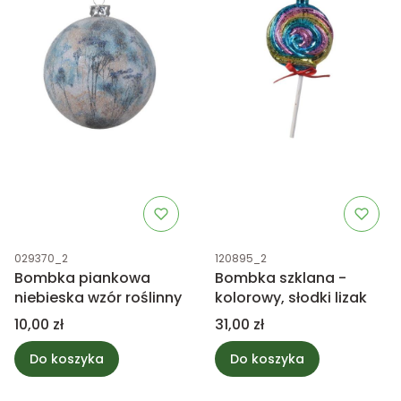
Kod produktu
Kod produktu
029370_2
120895_2
Bombka piankowa
Bombka szklana -
niebieska wzór roślinny
kolorowy, słodki lizak
Cena
Cena
10,00 zł
31,00 zł
Do koszyka
Do koszyka