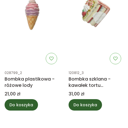
Kod produktu
Kod produktu
028799_2
120812_3
Bombka plastikowa -
Bombka szklana -
różowe lody
kawałek tortu
malinowego z posypką
Cena
Cena
21,00 zł
31,00 zł
Do koszyka
Do koszyka