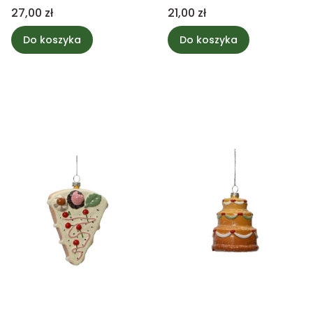
białą śnieżynką
Cena
Cena
27,00 zł
21,00 zł
Do koszyka
Do koszyka