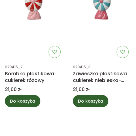
Kod produktu
Kod produktu
029415_2
029415_3
Bombka plastikowa
Zawieszka plastikowa
cukierek różowy
cukierek niebiesko-
różowy
Cena
Cena
21,00 zł
21,00 zł
Do koszyka
Do koszyka