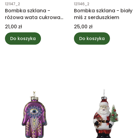
Kod produktu
Kod produktu
121147_2
121146_2
Bombka szklana -
Bombka szklana - biały
różowa wata cukrowa
miś z serduszkiem
na patyku
Cena
Cena
21,00 zł
25,00 zł
Do koszyka
Do koszyka