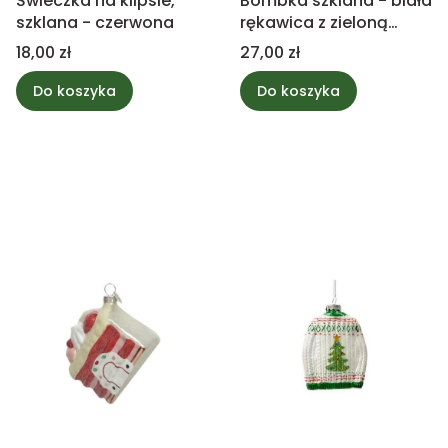
Świeczka na klipsie,
Bombka szklana - biała
szklana - czerwona
rękawica z zieloną
choinką
Cena
Cena
18,00 zł
27,00 zł
Do koszyka
Do koszyka