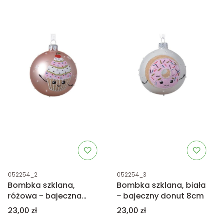
Kod produktu
Kod produktu
052254_2
052254_3
Bombka szklana,
Bombka szklana, biała
różowa - bajeczna
- bajeczny donut 8cm
muffinka 8cm
Cena
Cena
23,00 zł
23,00 zł