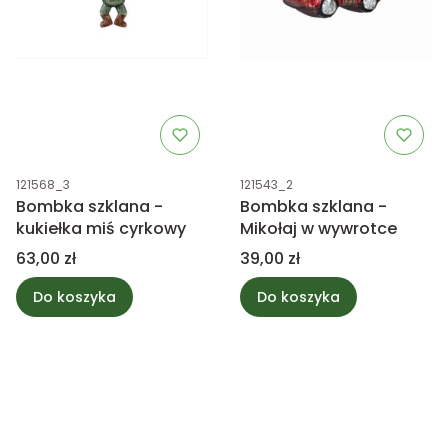
Kod produktu
Kod produktu
121568_3
121543_2
Bombka szklana -
Bombka szklana -
kukiełka miś cyrkowy
Mikołaj w wywrotce
Cena
Cena
63,00 zł
39,00 zł
Do koszyka
Do koszyka