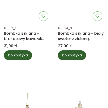
Kod produktu
Kod produktu
120812_2
120894_3
Bombka szklana -
Bombka szklana - biały
brokatowy kawałek
sweter z zieloną
tortu truskawkowego
choinką
Cena
Cena
31,00 zł
27,00 zł
Do koszyka
Do koszyka