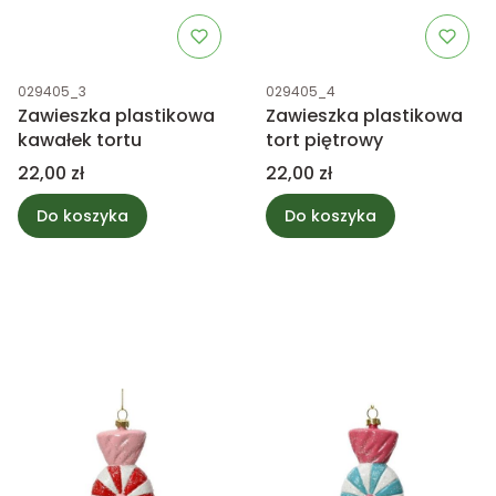
Kod produktu
Kod produktu
029405_3
029405_4
Zawieszka plastikowa
Zawieszka plastikowa
kawałek tortu
tort piętrowy
Cena
Cena
22,00 zł
22,00 zł
Do koszyka
Do koszyka