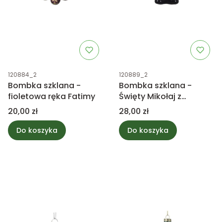
Kod produktu
Kod produktu
120884_2
120889_2
Bombka szklana -
Bombka szklana -
fioletowa ręka Fatimy
Święty Mikołaj z
choinką i małym
Cena
Cena
20,00 zł
28,00 zł
misiem
Do koszyka
Do koszyka