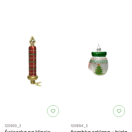
Kod produktu
Kod produktu
120933_2
120894_2