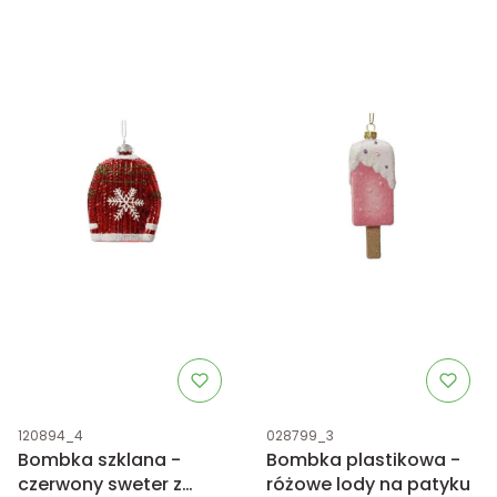
Kod produktu
Kod produktu
120894_4
028799_3
Bombka szklana -
Bombka plastikowa -
czerwony sweter z
różowe lody na patyku