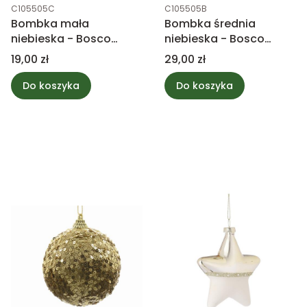
Kod produktu
Kod produktu
C105505C
C105505B
Bombka mała
Bombka średnia
niebieska - Bosco
niebieska - Bosco
antique
antique
Cena
Cena
19,00 zł
29,00 zł
Do koszyka
Do koszyka