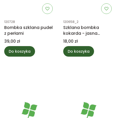
Kod produktu
Kod produktu
120728
120658_2
Bombka szklana pudel
Szklana bombka
z perłami
kokarda - jasna
różowa
Cena
Cena
39,00 zł
18,00 zł
Do koszyka
Do koszyka