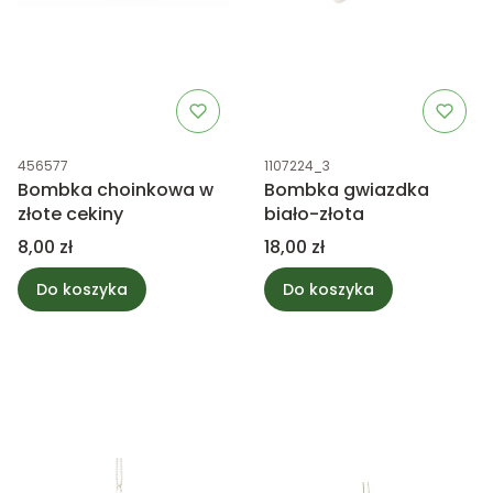
Kod produktu
Kod produktu
456577
1107224_3
Bombka choinkowa w
Bombka gwiazdka
złote cekiny
biało-złota
Cena
Cena
8,00 zł
18,00 zł
Do koszyka
Do koszyka