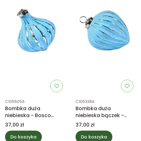
Kod produktu
Kod produktu
C105505A
C105338A
Bombka duża
Bombka duża
niebieska - Bosco
niebieska bączek -
antique
Bosco antique
Cena
Cena
37,00 zł
37,00 zł
Do koszyka
Do koszyka