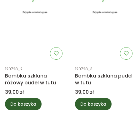
Kod produktu
Kod produktu
120728_2
120728_3
Bombka szklana
Bombka szklana pudel
różowy pudel w tutu
w tutu
Cena
Cena
39,00 zł
39,00 zł
Do koszyka
Do koszyka