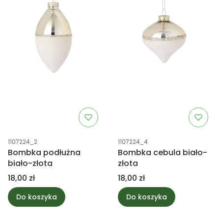
Kod produktu
Kod produktu
1107224_2
1107224_4
Bombka podłużna
Bombka cebula biało-
biało-złota
złota
Cena
Cena
18,00 zł
18,00 zł
Do koszyka
Do koszyka