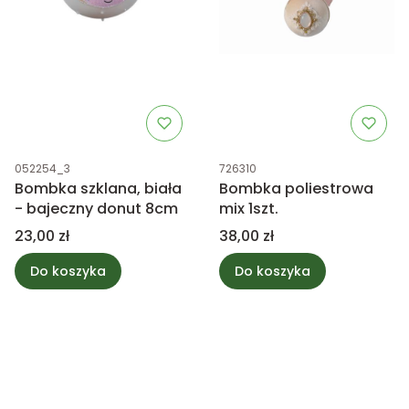
Kod produktu
Kod produktu
052254_3
726310
Bombka szklana, biała
Bombka poliestrowa
- bajeczny donut 8cm
mix 1szt.
Cena
Cena
23,00 zł
38,00 zł
Do koszyka
Do koszyka