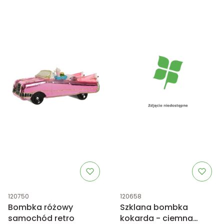
Kod produktu
Kod produktu
120750
120658
Bombka różowy
Szklana bombka
samochód retro
kokarda - ciemna