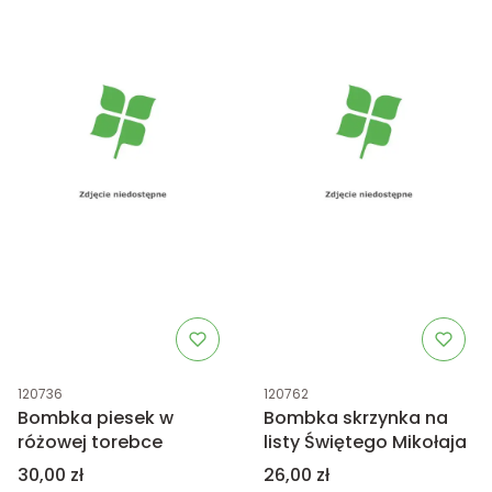
Kod produktu
Kod produktu
120736
120762
Bombka piesek w
Bombka skrzynka na
różowej torebce
listy Świętego Mikołaja
Cena
Cena
30,00 zł
26,00 zł