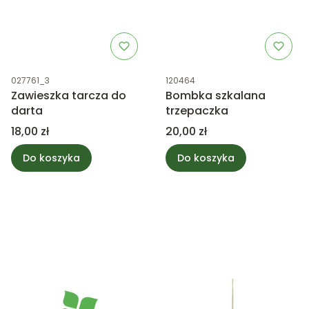
Kod produktu
Kod produktu
027761_3
120464
Zawieszka tarcza do
Bombka szkalana
darta
trzepaczka
Cena
Cena
18,00 zł
20,00 zł
Do koszyka
Do koszyka