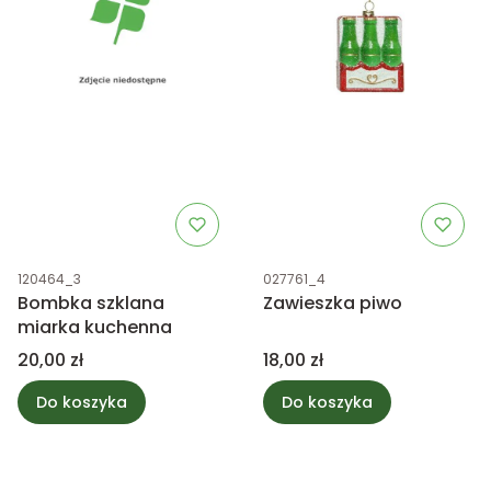
Kod produktu
Kod produktu
120464_3
027761_4
Bombka szklana
Zawieszka piwo
miarka kuchenna
Cena
Cena
20,00 zł
18,00 zł
Do koszyka
Do koszyka