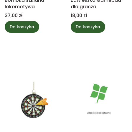
Bombka szklana
Zawieszka Gamepad
lokomotywa
dla gracza
Cena
Cena
37,00 zł
18,00 zł
Do koszyka
Do koszyka