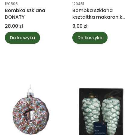
Kod produktu
Kod produktu
120505
120451
Bombka szklana
Bombka szklana
DONATY
kształtka makaronik
ciemny różowy
Cena
Cena
28,00 zł
9,00 zł
Do koszyka
Do koszyka