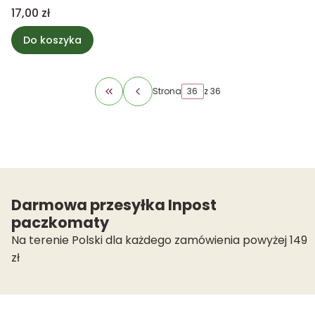
Cena
17,00 zł
Do koszyka
Strona
z 36
Wróć do pierwszej strony z produktami
Darmowa przesyłka Inpost
paczkomaty
Na terenie Polski dla każdego zamówienia powyżej 149
zł