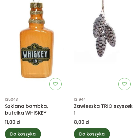
Kod produktu
Kod produktu
125043
121944
Szklana bombka,
Zawieszka TRIO szyszek
butelka WHISKEY
1
Cena
Cena
11,00 zł
8,00 zł
Do koszyka
Do koszyka