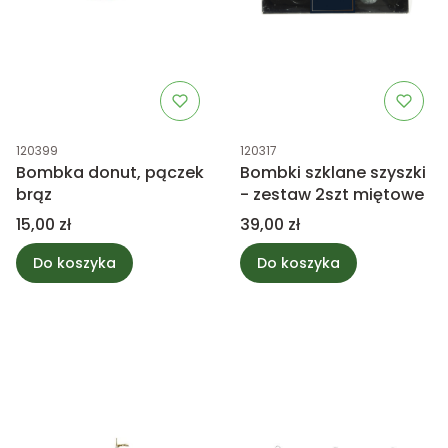
Kod produktu
Kod produktu
120399
120317
Bombka donut, pączek
Bombki szklane szyszki
brąz
- zestaw 2szt miętowe
Cena
Cena
15,00 zł
39,00 zł
Do koszyka
Do koszyka