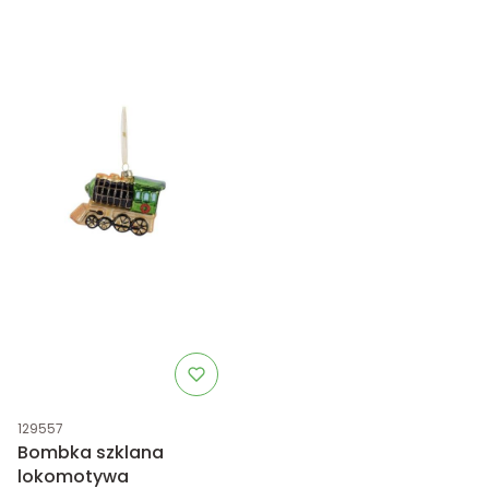
Kod produktu
129557
Bombka szklana
lokomotywa