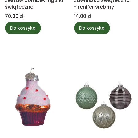
Zestaw bombek, figurki
Zawieszka świąteczna
świąteczne
- renifer srebrny
Cena
Cena
70,00 zł
14,00 zł
Do koszyka
Do koszyka