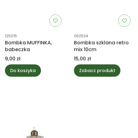
Kod produktu
Kod produktu
125015
062524
Bombka MUFFINKA,
Bombka szklana retro
babeczka
mix 10cm
Cena
Cena
9,00 zł
15,00 zł
Do koszyka
Zobacz produkt