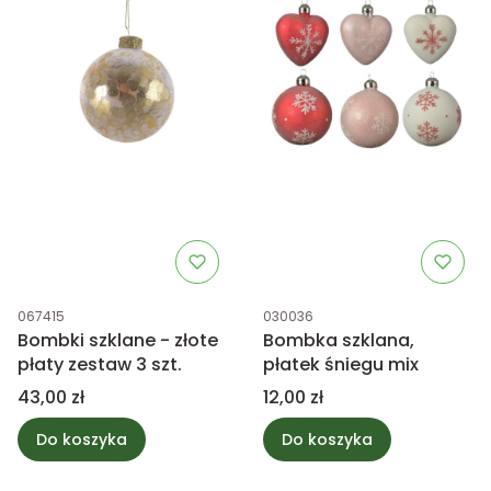
Kod produktu
Kod produktu
067415
030036
Bombki szklane - złote
Bombka szklana,
płaty zestaw 3 szt.
płatek śniegu mix
Cena
Cena
43,00 zł
12,00 zł
Do koszyka
Do koszyka