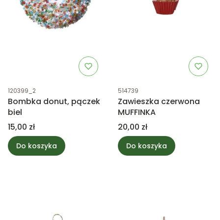
Kod produktu
Kod produktu
120399_2
514739
Bombka donut, pączek
Zawieszka czerwona
biel
MUFFINKA
Cena
Cena
15,00 zł
20,00 zł
Do koszyka
Do koszyka