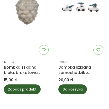
Kod produktu
Kod produktu
120004
121975
Bombka szklana -
Bombka szklana
biała, brokatowa
samochodzik z
szyszka
choinką, biała mix
Cena
Cena
15,00 zł
20,00 zł
Zobacz produkt
Do koszyka