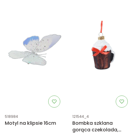
Kod produktu
Kod produktu
518984
121544_4
Motyl na klipsie 16cm
Bombka szklana
gorąca czekolada,