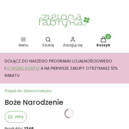
Otwórz wyszukiwarkę
Produkty w kos
Menu
Szukaj
Zaloguj się
Koszyk
DOŁĄCZ DO NASZEGO PROGRAMU LOJALNOŚCIOWEGO
I
UTWÓRZ KONTO
A NA PIERWSZE ZAKUPY OTRZYMASZ 10%
RABATU
Przejdź do:
Zielona Fabryka
Boże Narodzenie
Filtry
Produkty:
1346