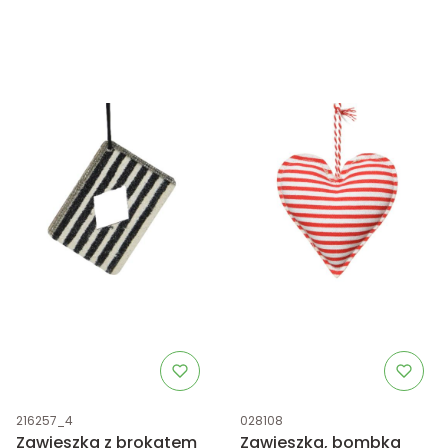
Kod produktu
Kod produktu
216257_4
028108
Zawieszka z brokatem
Zawieszka, bombka