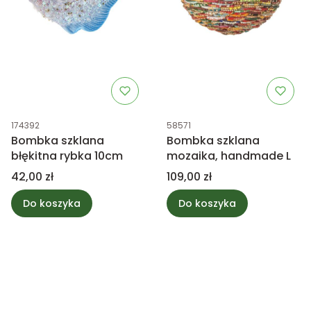
Kod produktu
Kod produktu
174392
58571
Bombka szklana
Bombka szklana
błękitna rybka 10cm
mozaika, handmade L
Cena
Cena
42,00 zł
109,00 zł
Do koszyka
Do koszyka