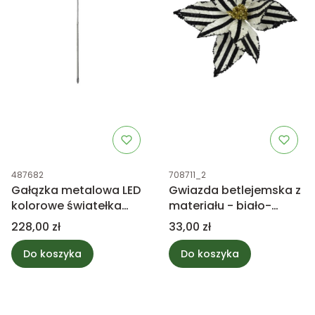
Kod produktu
Kod produktu
487682
708711_2
Gałązka metalowa LED
Gwiazda betlejemska z
kolorowe światełka
materiału - biało-
120cm
czarna 27cm
Cena
Cena
228,00 zł
33,00 zł
Do koszyka
Do koszyka