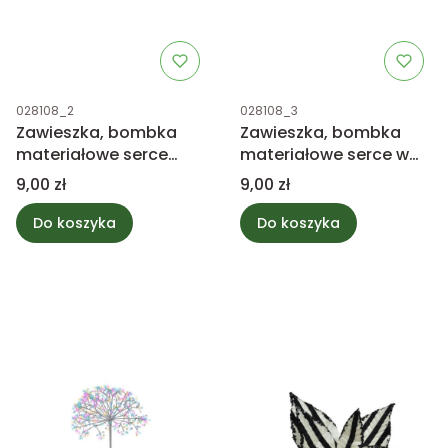
Kod produktu
Kod produktu
028108_2
028108_3
Zawieszka, bombka
Zawieszka, bombka
materiałowe serce
materiałowe serce w
czerwone
czerwoną kratę
Cena
Cena
9,00 zł
9,00 zł
Do koszyka
Do koszyka