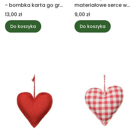
- bombka karta go gry,
materiałowe serce w
karo 10cm
czerwone paski
Cena
Cena
13,00 zł
9,00 zł
Do koszyka
Do koszyka