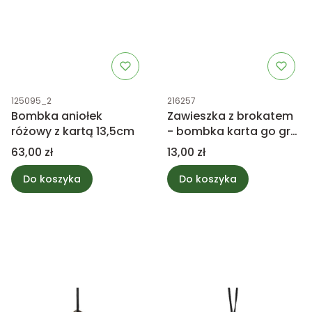
Kod produktu
Kod produktu
125095_2
216257
Bombka aniołek
Zawieszka z brokatem
różowy z kartą 13,5cm
- bombka karta go gry,
pik 10cm
Cena
Cena
63,00 zł
13,00 zł
Do koszyka
Do koszyka