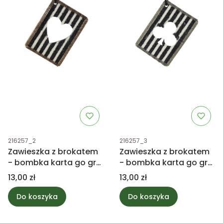
Kod produktu
Kod produktu
216257_2
216257_3
Zawieszka z brokatem
Zawieszka z brokatem
- bombka karta go gry,
- bombka karta go gry,
kier 10cm
trefl 10cm
Cena
Cena
13,00 zł
13,00 zł
Do koszyka
Do koszyka