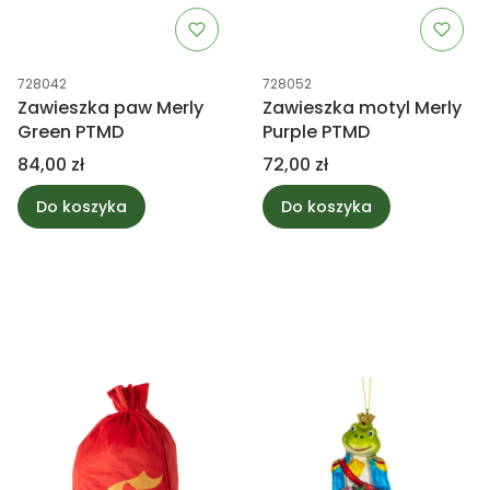
Kod produktu
Kod produktu
728042
728052
Zawieszka paw Merly
Zawieszka motyl Merly
Green PTMD
Purple PTMD
Cena
Cena
84,00 zł
72,00 zł
Do koszyka
Do koszyka