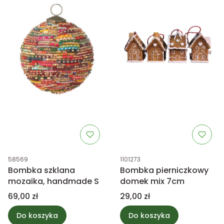
Kod produktu
Kod produktu
58569
1101273
Bombka szklana
Bombka pierniczkowy
mozaika, handmade S
domek mix 7cm
Cena
Cena
69,00 zł
29,00 zł
Do koszyka
Do koszyka