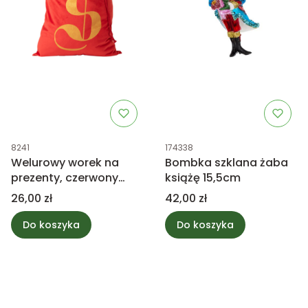
Kod produktu
Kod produktu
8241
174338
Welurowy worek na
Bombka szklana żaba
prezenty, czerwony
książę 15,5cm
50x80cm
Cena
Cena
26,00 zł
42,00 zł
Do koszyka
Do koszyka