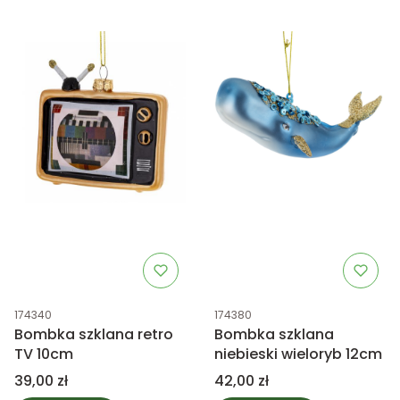
Kod produktu
Kod produktu
174340
174380
Bombka szklana retro
Bombka szklana
TV 10cm
niebieski wieloryb 12cm
Cena
Cena
39,00 zł
42,00 zł