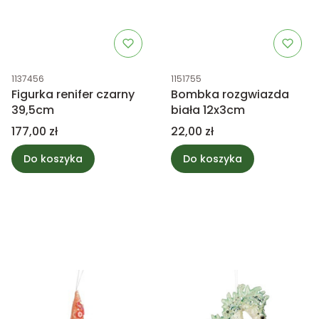
Kod produktu
Kod produktu
1137456
1151755
Figurka renifer czarny
Bombka rozgwiazda
39,5cm
biała 12x3cm
Cena
Cena
177,00 zł
22,00 zł
Do koszyka
Do koszyka