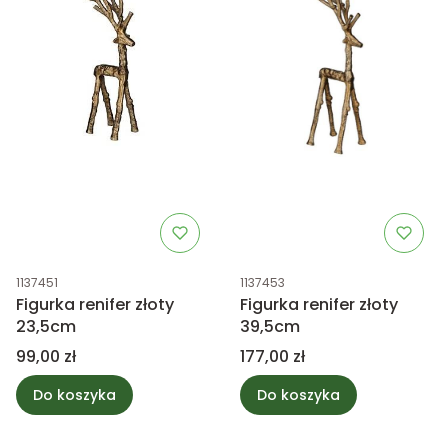
Kod produktu
Kod produktu
1137451
1137453
Figurka renifer złoty
Figurka renifer złoty
23,5cm
39,5cm
Cena
Cena
99,00 zł
177,00 zł
Do koszyka
Do koszyka