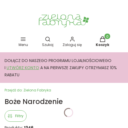
Otwórz wyszukiwarkę
Produkty w kos
Menu
Szukaj
Zaloguj się
Koszyk
DOŁĄCZ DO NASZEGO PROGRAMU LOJALNOŚCIOWEGO
I
UTWÓRZ KONTO
A NA PIERWSZE ZAKUPY OTRZYMASZ 10%
RABATU
Przejdź do:
Zielona Fabryka
Boże Narodzenie
Filtry
Produkty:
1346