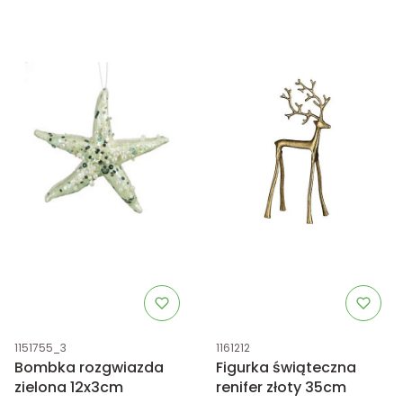
Kod produktu
Kod produktu
1151755_3
1161212
Bombka rozgwiazda
Figurka świąteczna
zielona 12x3cm
renifer złoty 35cm