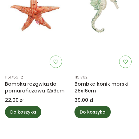
Kod produktu
Kod produktu
1151755_2
1151762
Bombka rozgwiazda
Bombka konik morski
pomarańczowa 12x3cm
28x16cm
Cena
Cena
22,00 zł
39,00 zł
Do koszyka
Do koszyka