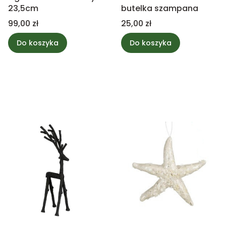
23,5cm
butelka szampana
Cena
Cena
99,00 zł
25,00 zł
Do koszyka
Do koszyka