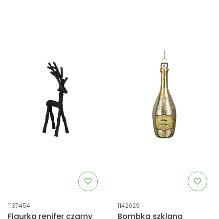
Kod produktu
Kod produktu
1137454
1142629
Figurka renifer czarny
Bombka szklana