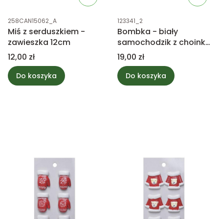
Kod produktu
Kod produktu
258CAN15062_A
123341_2
Miś z serduszkiem -
Bombka - biały
zawieszka 12cm
samochodzik z choinką
mix
Cena
Cena
12,00 zł
19,00 zł
Do koszyka
Do koszyka