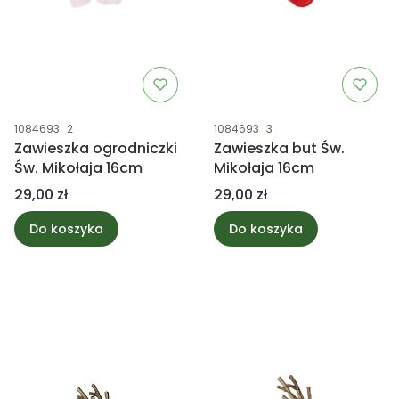
Kod produktu
Kod produktu
1084693_2
1084693_3
Zawieszka ogrodniczki
Zawieszka but Św.
Św. Mikołaja 16cm
Mikołaja 16cm
Cena
Cena
29,00 zł
29,00 zł
Do koszyka
Do koszyka