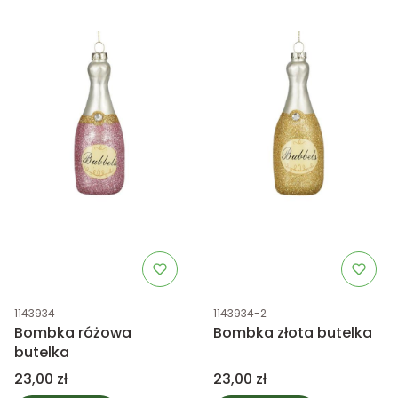
Kod produktu
Kod produktu
1143934
1143934-2
Bombka różowa
Bombka złota butelka
butelka
Cena
Cena
23,00 zł
23,00 zł