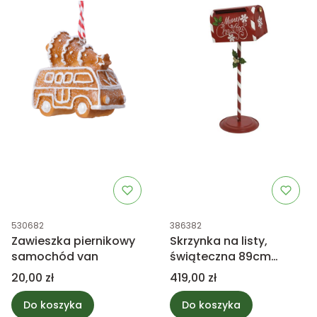
Kod produktu
Kod produktu
530682
386382
Zawieszka piernikowy
Skrzynka na listy,
samochód van
świąteczna 89cm
cynkowa
Cena
Cena
20,00 zł
419,00 zł
Do koszyka
Do koszyka