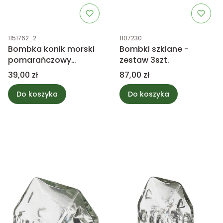
Kod produktu
Kod produktu
1151762_2
1107230
Bombka konik morski
Bombki szklane -
pomarańczowy
zestaw 3szt.
28x16cm
Cena
Cena
39,00 zł
87,00 zł
Do koszyka
Do koszyka