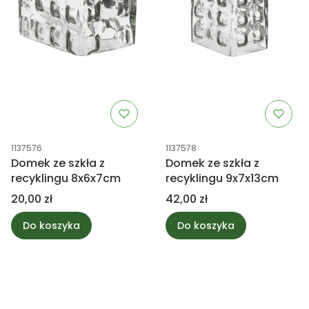
Kod produktu
Kod produktu
1137576
1137578
Domek ze szkła z
Domek ze szkła z
recyklingu 8x6x7cm
recyklingu 9x7x13cm
Cena
Cena
20,00 zł
42,00 zł
Do koszyka
Do koszyka