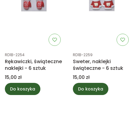
Kod produktu
Kod produktu
RD1B-2254
RD1B-2259
Rękawiczki, świąteczne
Sweter, naklejki
naklejki - 6 sztuk
świąteczne - 6 sztuk
Cena
Cena
15,00 zł
15,00 zł
Do koszyka
Do koszyka