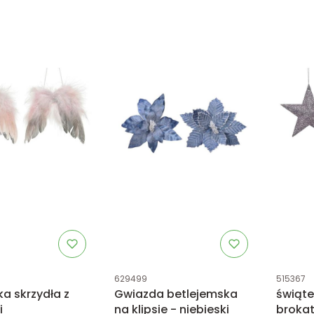
tu
Kod produktu
Kod prod
629499
515367
a skrzydła z
Gwiazda betlejemska
świąte
i
na klipsie - niebieski
brokat