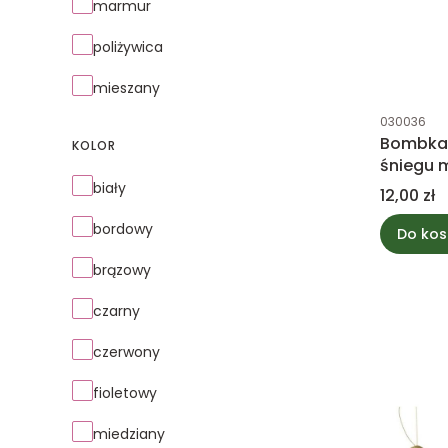
marmur
poliżywica
mieszany
Kod produk
030036
Bombka 
KOLOR
śniegu 
Kolor
biały
Cena
12,00 zł
bordowy
Do kos
brązowy
czarny
czerwony
fioletowy
miedziany