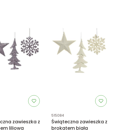
uktu
Kod produktu
515084
czna zawieszka z
Świąteczna zawieszka z
em liliowa
brokatem biała