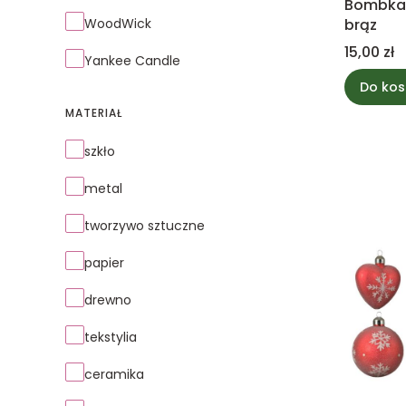
Bombka 
WoodWick
brąz
Cena
15,00 zł
Yankee Candle
Do kos
MATERIAŁ
Materiał
szkło
metal
tworzywo sztuczne
papier
drewno
tekstylia
ceramika