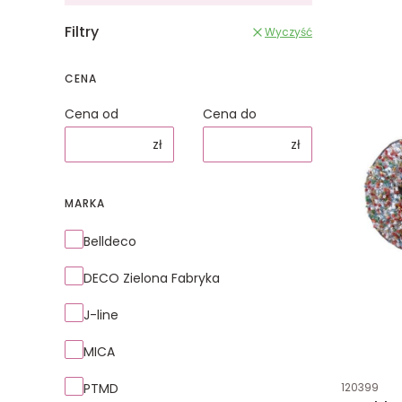
Filtry
Wyczyść
CENA
Cena od
Cena do
zł
zł
MARKA
Marka
Belldeco
DECO Zielona Fabryka
J-line
MICA
Kod produk
PTMD
120399