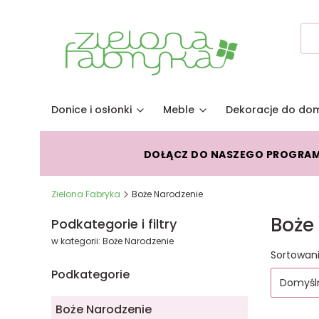
Donice i osłonki
Meble
Dekoracje do do
DOŁĄCZ DO NASZEGO PROGRA
Zielona Fabryka
Boże Narodzenie
Boże
Podkategorie i filtry
w kategorii: Boże Narodzenie
Lista
Sortowani
Podkategorie
Domyśl
Boże Narodzenie