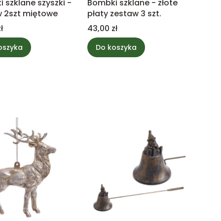
 szklane szyszki -
Bombki szklane - złote
 2szt miętowe
płaty zestaw 3 szt.
Cena
ł
43,00 zł
oszyka
Do koszyka