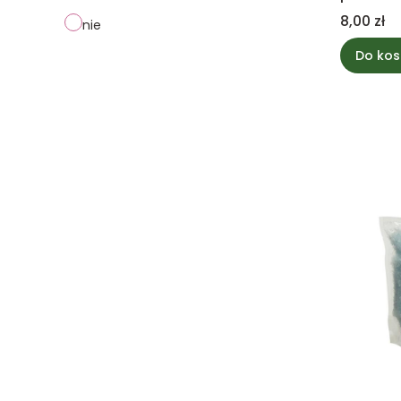
Cena
8,00 zł
nie
Do kos