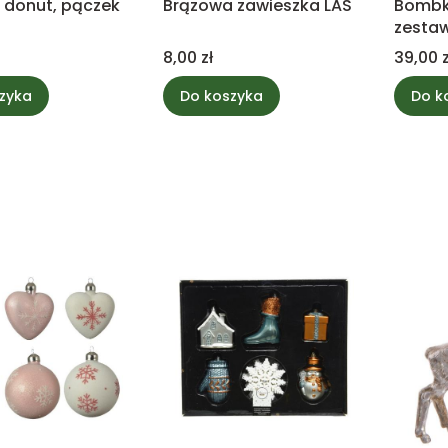
donut, pączek
Brązowa zawieszka LAS
Bombki
zestaw
Cena
Cena
8,00 zł
39,00 z
zyka
Do koszyka
Do k