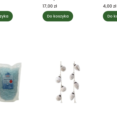
Cena
Cena
17,00 zł
4,00 zł
zyka
Do koszyka
Do k