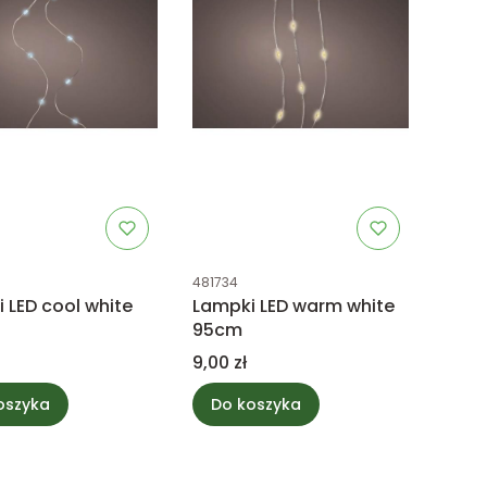
uktu
Kod produktu
481734
 LED cool white
Lampki LED warm white
95cm
Cena
9,00 zł
oszyka
Do koszyka