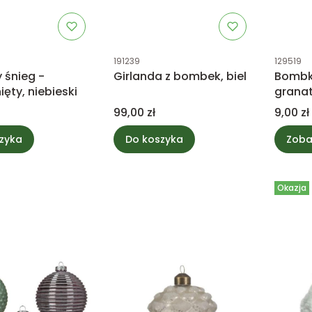
tu
Kod produktu
Kod prod
191239
129519
 śnieg -
Girlanda z bombek, biel
Bombka
ęty, niebieski
grana
Cena
Cena
99,00 zł
9,00 zł
zyka
Do koszyka
Zoba
Okazja