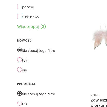
patyna
turkusowy
Więcej opcji (3)
NOWOŚĆ
Nie stosuj tego filtra
tak
nie
PROMOCJA
Kod produk
Nie stosuj tego filtra
728700
Zawieszk
tak
piórkam