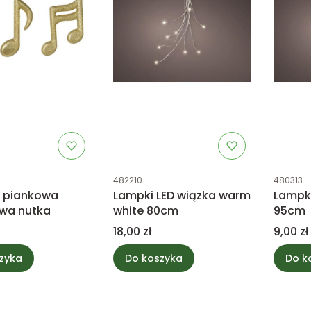
tu
Kod produktu
Kod prod
482210
480313
 piankowa
Lampki LED wiązka warm
Lampki
wa nutka
white 80cm
95cm
Cena
Cena
18,00 zł
9,00 zł
zyka
Do koszyka
Do k