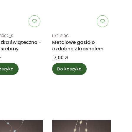
uktu
Kod produktu
8002_S
HKE-319C
zka świąteczna -
Metalowe gasidło
r srebrny
ozdobne z krasnalem
Cena
ł
17,00 zł
oszyka
Do koszyka