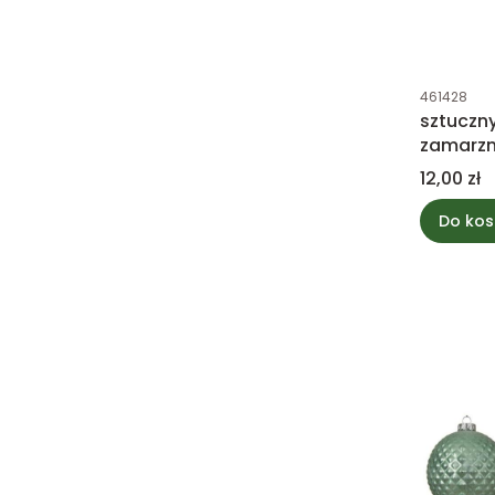
Kod produk
461428
sztuczny
zamarzni
Cena
12,00 zł
Do kos