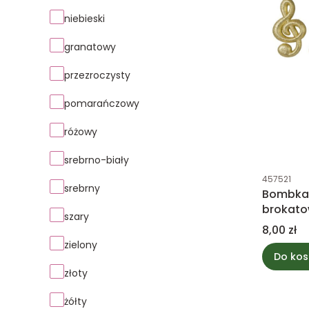
niebieski
granatowy
przezroczysty
pomarańczowy
różowy
srebrno-biały
Kod produk
457521
srebrny
Bombka
brokato
szary
Cena
8,00 zł
zielony
Do kos
złoty
żółty