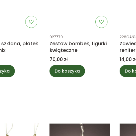
tu
Kod produktu
Kod prod
027770
226CAN1
szklana, płatek
Zestaw bombek, figurki
Zawies
mix
świąteczne
renife
Cena
Cena
70,00 zł
14,00 z
zyka
Do koszyka
Do k