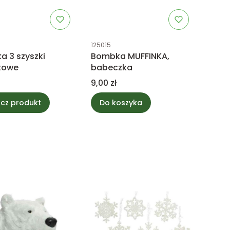
uktu
Kod produktu
125015
 3 szyszki
Bombka MUFFINKA,
towe
babeczka
Cena
9,00 zł
cz produkt
Do koszyka