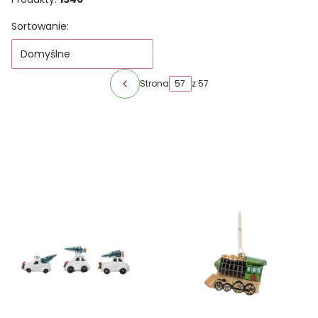
Lista produktów
Sortowanie:
Domyślne
Strona
z 57
Poprzednie produkty