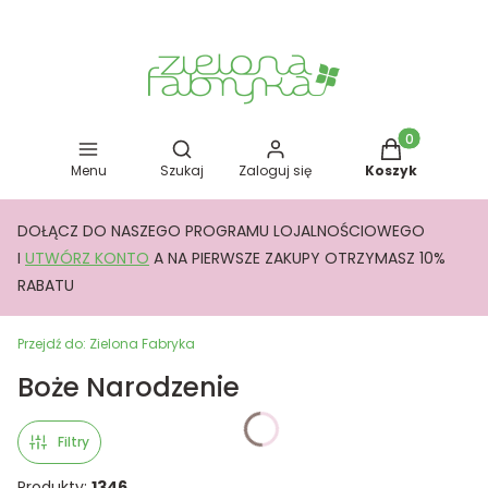
Otwórz wyszukiwarkę
Produkty w kos
Menu
Szukaj
Zaloguj się
Koszyk
DOŁĄCZ DO NASZEGO PROGRAMU LOJALNOŚCIOWEGO
I
UTWÓRZ KONTO
A NA PIERWSZE ZAKUPY OTRZYMASZ 10%
RABATU
Przejdź do:
Zielona Fabryka
Boże Narodzenie
Filtry
Produkty:
1346