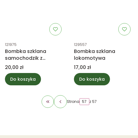
Kod produktu
Kod produktu
121975
129557
Bombka szklana
Bombka szklana
samochodzik z
lokomotywa
choinką, biała mix
Cena
Cena
20,00 zł
17,00 zł
Do koszyka
Do koszyka
Strona
z 57
Wróć do pierwszej strony z produktami