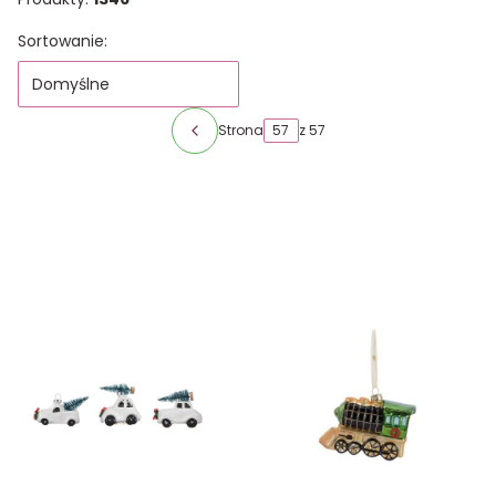
Lista produktów
Sortowanie:
Domyślne
Strona
z 57
Poprzednie produkty