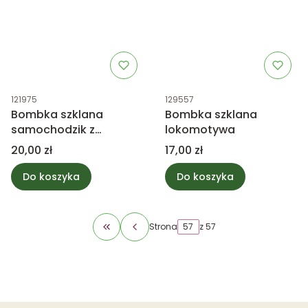
Kod produktu
Kod produktu
121975
129557
Bombka szklana
Bombka szklana
samochodzik z
lokomotywa
choinką, biała mix
Cena
Cena
20,00 zł
17,00 zł
Do koszyka
Do koszyka
Strona
z 57
Wróć do pierwszej strony z produktami