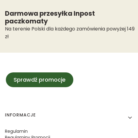
Darmowa przesyłka Inpost
paczkomaty
Na terenie Polski dla każdego zamówienia powyżej 149
zł
Sprawdź promocje
Linki w stopce
INFORMACJE
Regulamin
Regulaminy Promocji