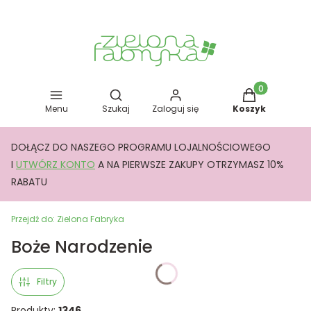
Otwórz wyszukiwarkę
Produkty w kos
Menu
Szukaj
Zaloguj się
Koszyk
DOŁĄCZ DO NASZEGO PROGRAMU LOJALNOŚCIOWEGO
I
UTWÓRZ KONTO
A NA PIERWSZE ZAKUPY OTRZYMASZ 10%
RABATU
Przejdź do:
Zielona Fabryka
Boże Narodzenie
Filtry
Produkty:
1346