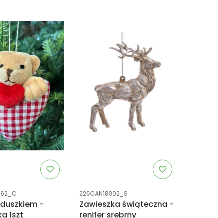
tu
Kod produktu
062_C
226CAN18002_S
rduszkiem -
Zawieszka świąteczna -
a 1szt
renifer srebrny