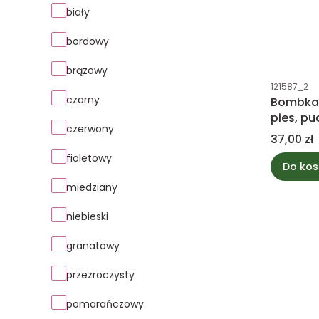
Kolor
biały
bordowy
brązowy
Kod produk
121587_2
czarny
Bombka 
pies, pu
czerwony
Cena
37,00 zł
fioletowy
Do kos
miedziany
niebieski
granatowy
przezroczysty
pomarańczowy