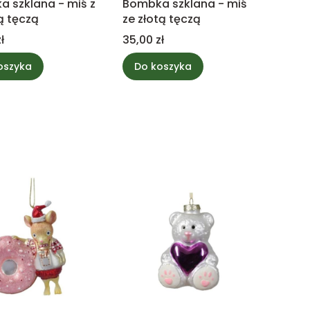
 szklana - miś z
Bombka szklana - miś
ą tęczą
ze złotą tęczą
Cena
ł
35,00 zł
oszyka
Do koszyka