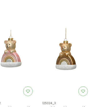
uktu
Kod produktu
2
125024_3