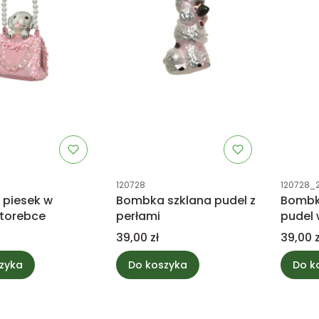
tu
Kod produktu
Kod prod
120728
120728_
piesek w
Bombka szklana pudel z
Bombk
 torebce
perłami
pudel 
Cena
Cena
39,00 zł
39,00 z
zyka
Do koszyka
Do k