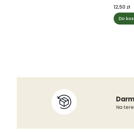
Cena
12,50 zł
Do kos
Darm
Na tere