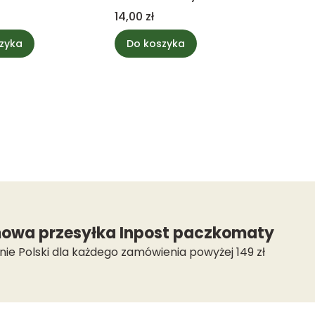
Cena
14,00 zł
zyka
Do koszyka
owa przesyłka Inpost paczkomaty
nie Polski dla każdego zamówienia powyżej 149 zł