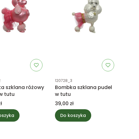
uktu
Kod produktu
2
120728_3
a szklana różowy
Bombka szklana pudel
w tutu
w tutu
Cena
ł
39,00 zł
oszyka
Do koszyka