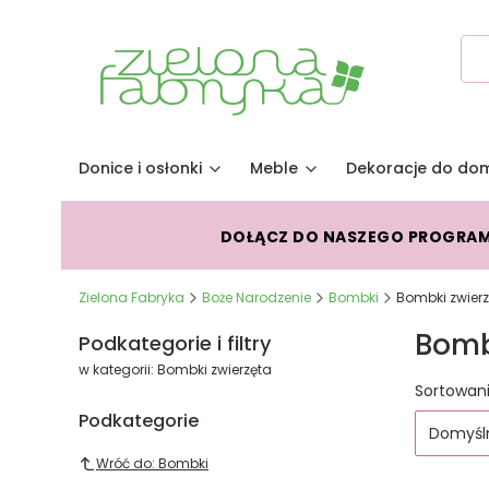
Donice i osłonki
Meble
Dekoracje do do
DOŁĄCZ DO NASZEGO PROGRA
Zielona Fabryka
Boże Narodzenie
Bombki
Bombki zwier
Bomb
Podkategorie i filtry
w kategorii: Bombki zwierzęta
Lista
Sortowani
Podkategorie
Domyśl
Wróć do: Bombki