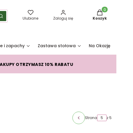
Produkty w koszy
yść
Szukaj
Ulubione
Zaloguj się
Koszyk
e i zapachy
Zastawa stołowa
Na Okazję
Pro
ZAKUPY OTRZYMASZ 10% RABATU
Strona
z 5
Poprzednie produkty