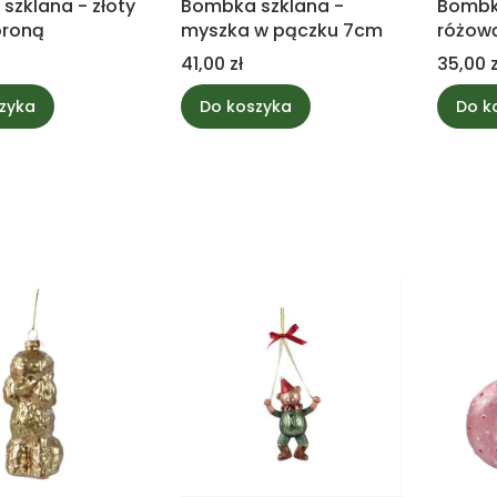
szklana - złoty
Bombka szklana -
Bombka
oroną
myszka w pączku 7cm
różow
Cena
Cena
41,00 zł
35,00 z
zyka
Do koszyka
Do k