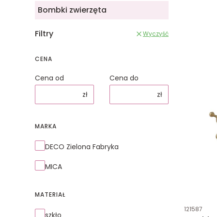
Bombki zwierzęta
Filtry
Wyczyść
CENA
Cena od
Cena do
zł
zł
MARKA
Marka
DECO Zielona Fabryka
MICA
MATERIAŁ
Kod produk
121587
Materiał
szkło