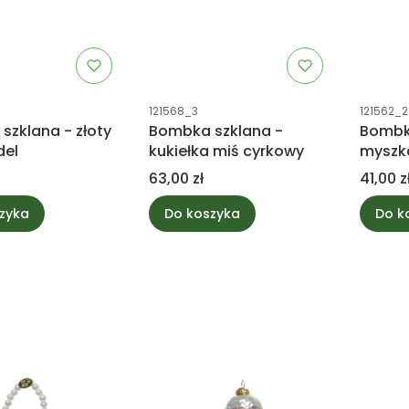
tu
Kod produktu
Kod prod
121568_3
121562_2
szklana - złoty
Bombka szklana -
Bombk
del
kukiełka miś cyrkowy
myszk
Cena
Cena
63,00 zł
41,00 z
zyka
Do koszyka
Do k