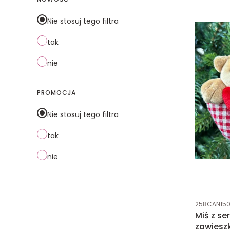
Nie stosuj tego filtra
tak
nie
PROMOCJA
Nie stosuj tego filtra
tak
nie
Kod produk
258CAN15
Miś z se
zawieszk