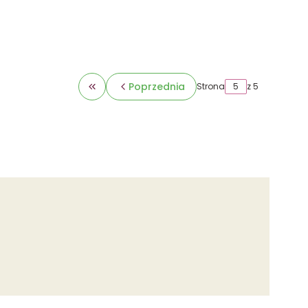
Poprzednia
Strona
z 5
Wróć do pierwszej strony z produktami