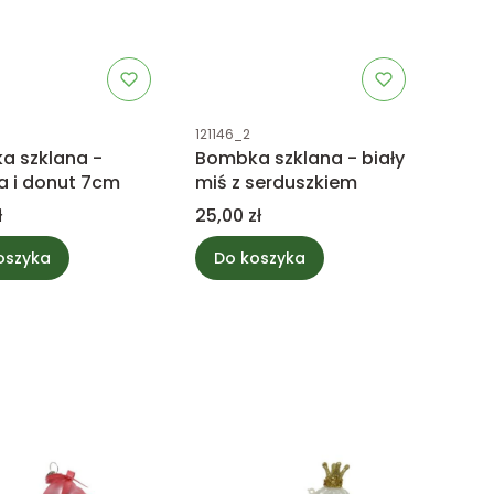
uktu
Kod produktu
121146_2
a szklana -
Bombka szklana - biały
a i donut 7cm
miś z serduszkiem
Cena
ł
25,00 zł
oszyka
Do koszyka