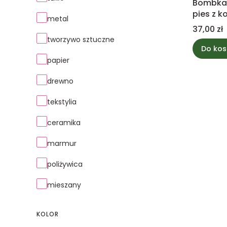
Bombka 
pies z k
metal
Cena
37,00 zł
tworzywo sztuczne
Do kos
papier
drewno
tekstylia
ceramika
marmur
poliżywica
mieszany
KOLOR