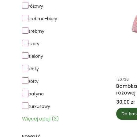
różowy
srebrno-biały
srebrny
szary
zielony
złoty
Kod produk
120736
żółty
Bombka 
różowej
patyna
Cena
30,00 zł
turkusowy
Do kos
Więcej opcji (3)
NOWOŚĆ