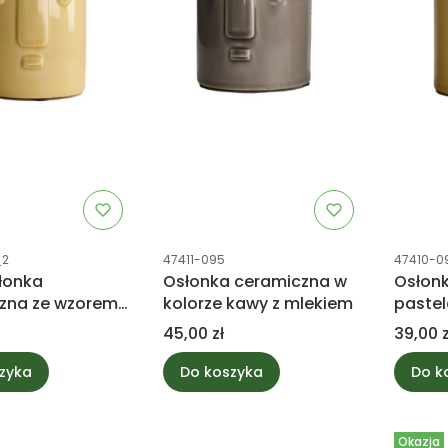
tu
Kod produktu
Kod prod
_2
47411-095
47410-0
słonka
Osłonka ceramiczna w
Osłon
zna ze wzorem
kolorze kawy z mlekiem
pastel
Cena
Cena
45,00 zł
39,00 z
zyka
Do koszyka
Do k
Okazja