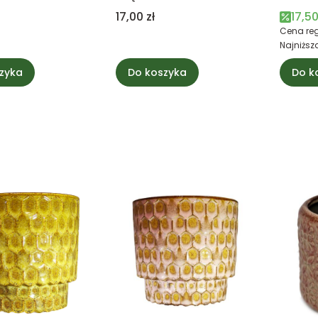
pieska
Cena
Cena
17,00 zł
17,50
Cena reg
Najniższ
zyka
Do koszyka
Do k