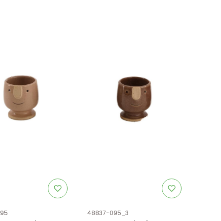
uktu
Kod produktu
095
48837-095_3