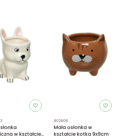
uktu
Kod produktu
_3
802806
osłonka
Mała osłonka w
czna w kształcie
kształcie kotka 9x9cm