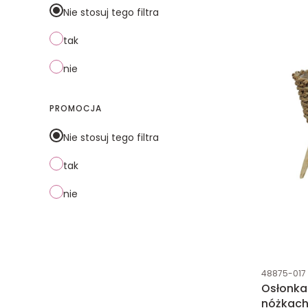
Nie stosuj tego filtra
tak
nie
PROMOCJA
Nie stosuj tego filtra
tak
nie
Kod produk
48875-017
Osłonka
nóżkach