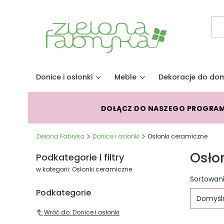
Donice i osłonki
Meble
Dekoracje do do
DOŁĄCZ DO NASZEGO PROGRA
Zielona Fabryka
Donice i osłonki
Osłonki ceramiczne
Osło
Podkategorie i filtry
w kategorii: Osłonki ceramiczne
Lista
Sortowani
Podkategorie
Domyśl
Wróć do: Donice i osłonki