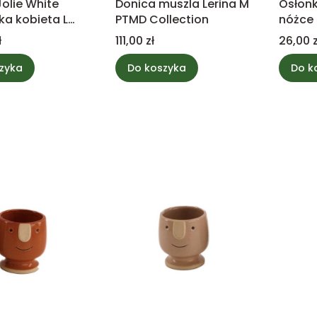
olie White
Donica muszla Lerina M
Osłon
ka kobieta L
PTMD Collection
nóżce
llec
Cena
Cena
ł
111,00 zł
26,00 z
zyka
Do koszyka
Do k