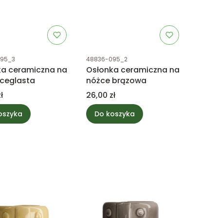
uktu
Kod produktu
095_3
48836-095_2
ka ceramiczna na
Osłonka ceramiczna na
ceglasta
nóżce brązowa
Cena
ł
26,00 zł
oszyka
Do koszyka