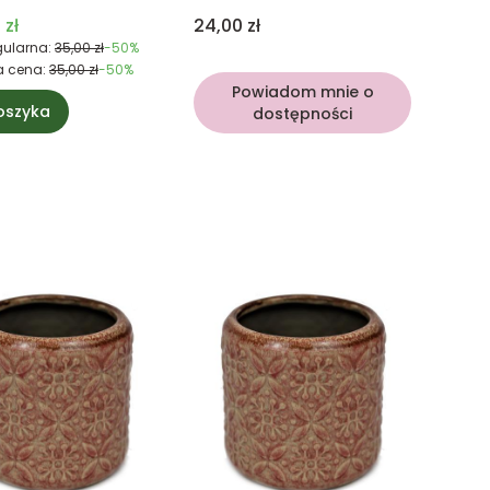
 promocyjna
Cena
 zł
24,00 zł
ularna:
35,00 zł
-50%
a cena:
35,00 zł
-50%
Powiadom mnie o
oszyka
dostępności