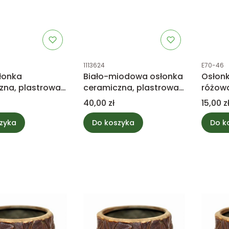
tu
Kod produktu
Kod prod
1113624
E70-46
słonka
Biało-miodowa osłonka
Osłon
zna, plastrowa
ceramiczna, plastrowa
różow
2cm
14cm
Cena
Cena
40,00 zł
15,00 z
zyka
Do koszyka
Do k