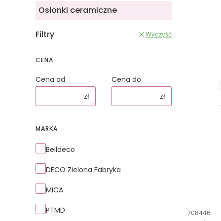
Osłonki ceramiczne
Filtry
Wyczyść
CENA
Cena od
Cena do
zł
zł
MARKA
Marka
Belldeco
DECO Zielona Fabryka
MICA
PTMD
Kod produk
708446