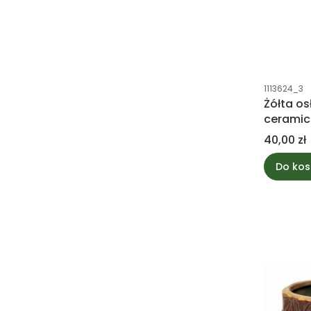
Kod produk
1113624_3
Żółta o
ceramic
13x14x1
Cena
40,00 zł
Do kos