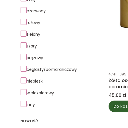
czerwony
różowy
zielony
szary
brązowy
ceglasty/pomarańczowy
Kod produk
47411-095
Żółta o
niebieski
ceramic
twarzy
wielokolorowy
Cena
45,00 zł
inny
Do kos
NOWOŚĆ