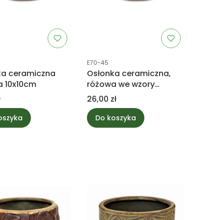
uktu
Kod produktu
E70-45
ka ceramiczna
Osłonka ceramiczna,
a 10x10cm
różowa we wzory
12x12,5x9cm
Cena
ł
26,00 zł
oszyka
Do koszyka