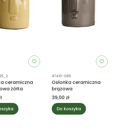
uktu
Kod produktu
95_2
47410-095
ka ceramiczna
Osłonka ceramiczna
owa żółta
brązowa
Cena
ł
39,00 zł
oszyka
Do koszyka