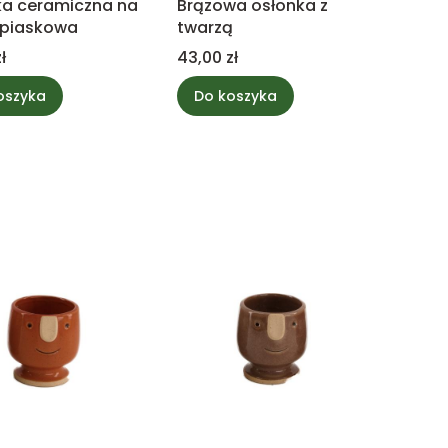
ka ceramiczna na
Brązowa osłonka z
 piaskowa
twarzą
Cena
ł
43,00 zł
oszyka
Do koszyka