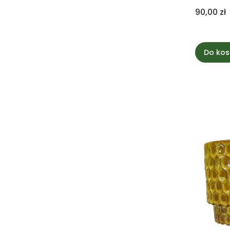
Cena
90,00 zł
Do kos