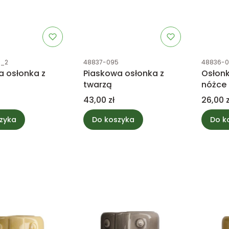
tu
Kod produktu
Kod prod
5_2
48837-095
48836-
a osłonka z
Piaskowa osłonka z
Osłon
twarzą
nóżce 
Cena
Cena
43,00 zł
26,00 z
zyka
Do koszyka
Do k