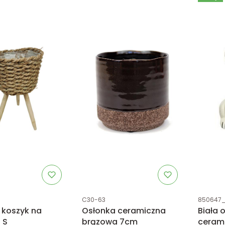
tu
Kod produktu
Kod prod
C30-63
850647
 koszyk na
Osłonka ceramiczna
Biała 
 S
brązowa 7cm
cerami