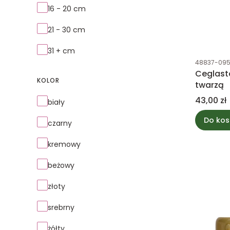
16 - 20 cm
21 - 30 cm
31 + cm
Kod produk
48837-09
Ceglast
KOLOR
twarzą
Cena
43,00 zł
Kolor
biały
Do kos
czarny
kremowy
beżowy
złoty
srebrny
żółty