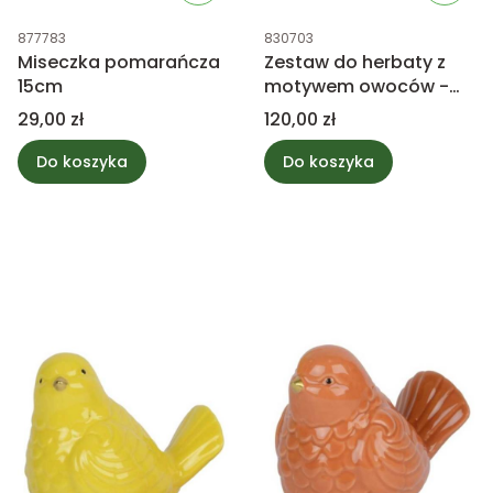
Kod produktu
Kod produktu
877783
830703
Miseczka pomarańcza
Zestaw do herbaty z
15cm
motywem owoców -
dzbanek i 2 kubki
Cena
Cena
29,00 zł
120,00 zł
Do koszyka
Do koszyka