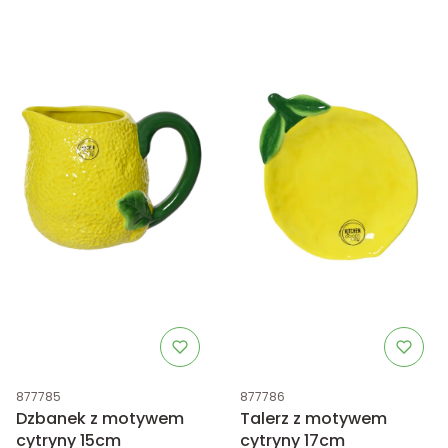
Kod produktu
Kod produktu
877785
877786
Dzbanek z motywem
Talerz z motywem
cytryny 15cm
cytryny 17cm