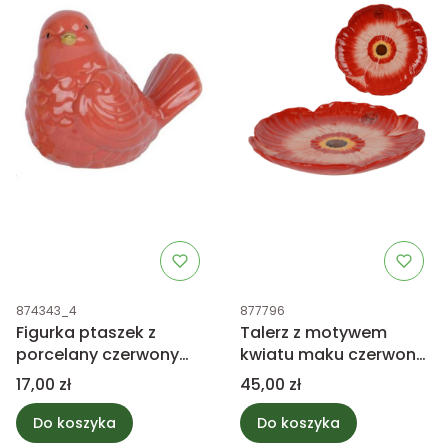
Kod produktu
Kod produktu
874343_4
877796
Figurka ptaszek z
Talerz z motywem
porcelany czerwony
kwiatu maku czerwony
8cm
22cm
Cena
Cena
17,00 zł
45,00 zł
Do koszyka
Do koszyka