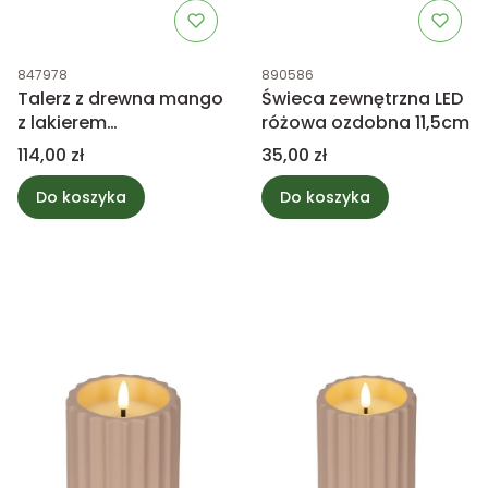
Kod produktu
Kod produktu
847978
890586
Talerz z drewna mango
Świeca zewnętrzna LED
z lakierem
różowa ozdobna 11,5cm
bezpiecznym dla
Cena
Cena
114,00 zł
35,00 zł
żywności, mieszanka
FSC 70%
Do koszyka
Do koszyka