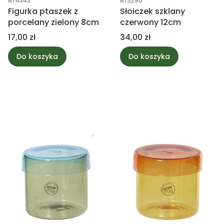
874343
873290
Figurka ptaszek z
Słoiczek szklany
porcelany zielony 8cm
czerwony 12cm
Cena
Cena
17,00 zł
34,00 zł
Do koszyka
Do koszyka