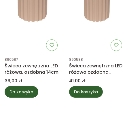
Kod produktu
Kod produktu
890587
890588
Świeca zewnętrzna LED
Świeca zewnętrzna LED
różowa, ozdobna 14cm
różowa ozdobna
16,5cm
Cena
Cena
39,00 zł
41,00 zł
Do koszyka
Do koszyka