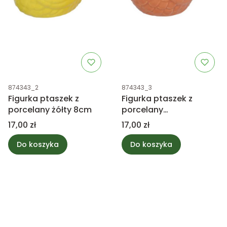
Kod produktu
Kod produktu
874343_2
874343_3
Figurka ptaszek z
Figurka ptaszek z
porcelany żółty 8cm
porcelany
pomarańczowy 8cm
Cena
Cena
17,00 zł
17,00 zł
Do koszyka
Do koszyka