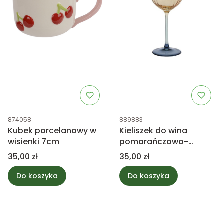
Kod produktu
Kod produktu
874058
889883
Kubek porcelanowy w
Kieliszek do wina
wisienki 7cm
pomarańczowo-
niebieski, szklany 25cm
Cena
Cena
35,00 zł
35,00 zł
Do koszyka
Do koszyka