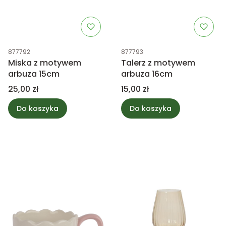
Kod produktu
Kod produktu
877792
877793
Miska z motywem
Talerz z motywem
arbuza 15cm
arbuza 16cm
Cena
Cena
25,00 zł
15,00 zł
Do koszyka
Do koszyka