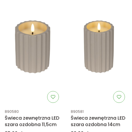
Kod produktu
Kod produktu
890580
890581
Świeca zewnętrzna LED
Świeca zewnętrzna LED
szara ozdobna 11,5cm
szara ozdobna 14cm