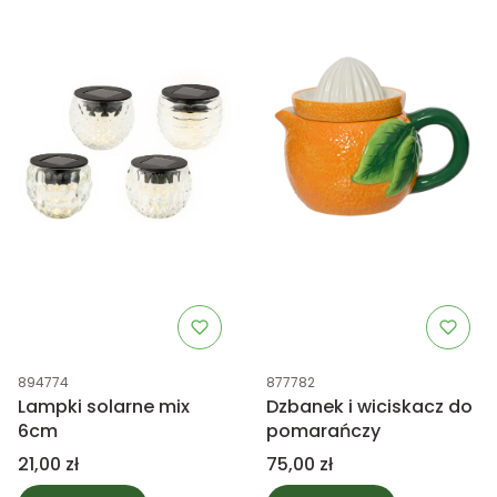
Kod produktu
Kod produktu
894774
877782
Lampki solarne mix
Dzbanek i wiciskacz do
6cm
pomarańczy
Cena
Cena
21,00 zł
75,00 zł