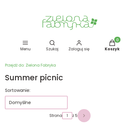
Otwórz wyszukiwarkę
Produkty w kos
Menu
Szukaj
Zaloguj się
Koszyk
Przejdź do:
Zielona Fabryka
Summer picnic
Lista produktów
Sortowanie:
Domyślne
Strona
z 5
Następne produkty