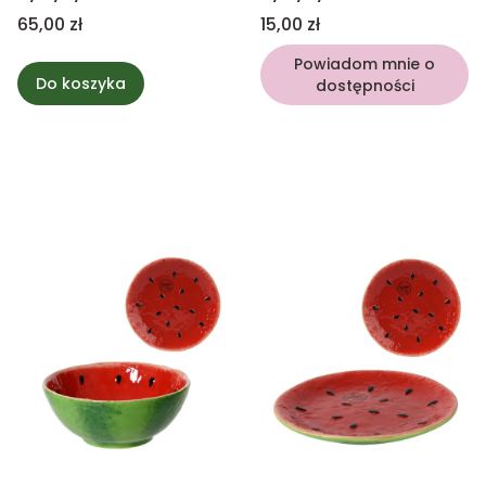
Cena
Cena
65,00 zł
15,00 zł
Powiadom mnie o
Do koszyka
dostępności