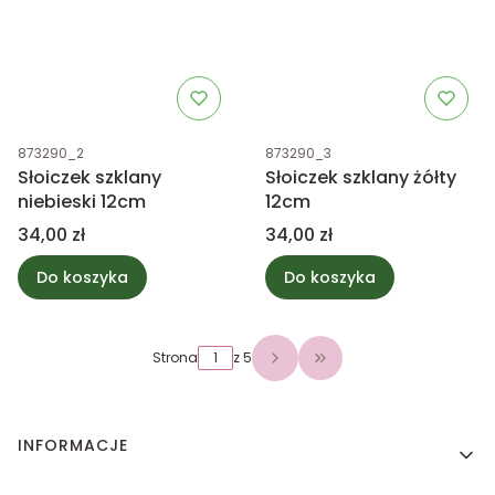
Kod produktu
Kod produktu
873290_2
873290_3
Słoiczek szklany
Słoiczek szklany żółty
niebieski 12cm
12cm
Cena
Cena
34,00 zł
34,00 zł
Do koszyka
Do koszyka
Strona
z 5
Przejdź do ostatniej 
Linki w stopce
INFORMACJE