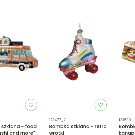
tu
Kod produktu
Kod prod
123477_2
123539
szklana - food
Bombka szklana - retro
Bombka
ushi and more"
wrotki
kanap