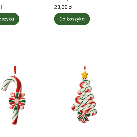
Cena
ł
23,00 zł
oszyka
Do koszyka