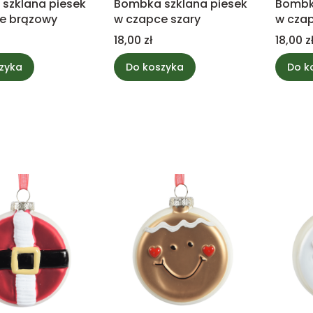
szklana piesek
Bombka szklana piesek
Bombk
e brązowy
w czapce szary
w czap
Cena
Cena
18,00 zł
18,00 z
zyka
Do koszyka
Do k