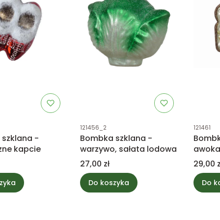
tu
Kod produktu
Kod prod
121456_2
121461
szklana -
Bombka szklana -
Bombka
zne kapcie
warzywo, sałata lodowa
awok
Cena
Cena
27,00 zł
29,00 z
zyka
Do koszyka
Do k