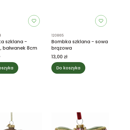
uktu
Kod produktu
4
120865
a szklana -
Bombka szklana - sowa
a, bałwanek 8cm
brązowa
Cena
ł
13,00 zł
oszyka
Do koszyka