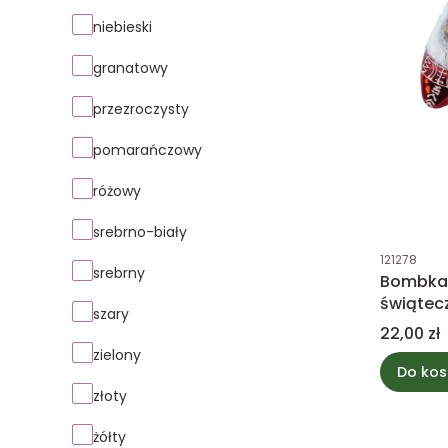
niebieski
granatowy
przezroczysty
pomarańczowy
różowy
srebrno-biały
Kod produk
121278
srebrny
Bombka 
świątec
szary
Cena
22,00 zł
zielony
Do kos
złoty
żółty