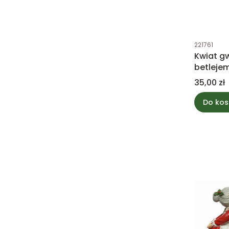
Kod produk
221761
Kwiat g
betleje
welur 4
Cena
35,00 zł
Do kos