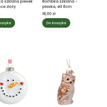
a szklana piesek
Bombka szklana -
ce złoty
płaska, elf 8cm
Cena
ł
18,00 zł
oszyka
Do koszyka