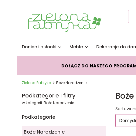
Donice i osłonki
Meble
Dekoracje do do
DOŁĄCZ DO NASZEGO PROGRA
Zielona Fabryka
Boże Narodzenie
Boże
Podkategorie i filtry
w kategorii: Boże Narodzenie
Lista
Sortowani
Podkategorie
Domyśl
Boże Narodzenie