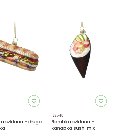
uktu
Kod produktu
123540
 szklana - długa
Bombka szklana -
ka
kanapka sushi mix