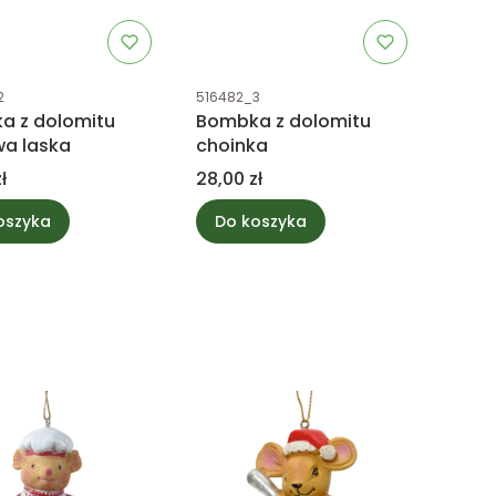
uktu
Kod produktu
2
516482_3
a z dolomitu
Bombka z dolomitu
wa laska
choinka
Cena
ł
28,00 zł
oszyka
Do koszyka