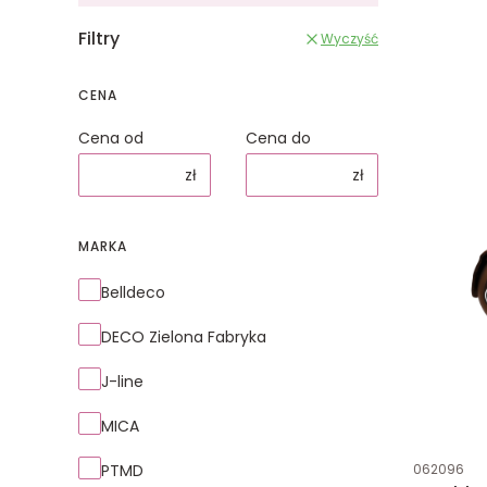
Filtry
Wyczyść
CENA
Cena od
Cena do
zł
zł
MARKA
Marka
Belldeco
DECO Zielona Fabryka
J-line
MICA
Kod produk
PTMD
062096