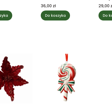
Cena
Cena
36,00 zł
29,00 z
zyka
Do koszyka
Do k