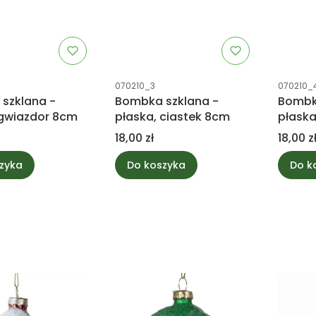
tu
Kod produktu
Kod prod
070210_3
070210_
szklana -
Bombka szklana -
Bombk
 gwiazdor 8cm
płaska, ciastek 8cm
płask
Cena
Cena
18,00 zł
18,00 z
zyka
Do koszyka
Do k