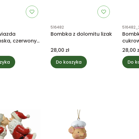
tu
Kod produktu
Kod prod
516482
516482_
wiazda
Bombka z dolomitu lizak
Bombk
mska, czerwony
cukro
4cm
Cena
Cena
28,00 zł
28,00 z
zyka
Do koszyka
Do k