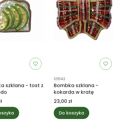
uktu
Kod produktu
121542
 szklana - tost z
Bombka szklana -
ado
kokarda w kratę
Cena
ł
23,00 zł
oszyka
Do koszyka