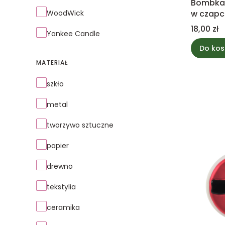
Bombka 
WoodWick
w czapc
Cena
18,00 zł
Yankee Candle
Do kos
MATERIAŁ
Materiał
szkło
metal
tworzywo sztuczne
papier
drewno
tekstylia
ceramika