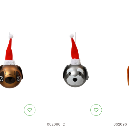
tu
Kod produktu
Kod prod
062096_2
062096