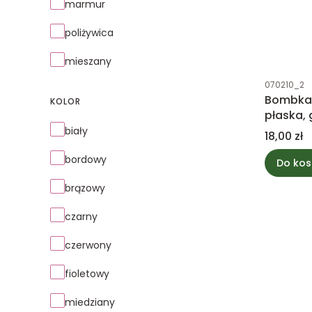
marmur
poliżywica
mieszany
Kod produk
070210_2
Bombka 
KOLOR
płaska,
Kolor
biały
Cena
18,00 zł
bordowy
Do kos
brązowy
czarny
czerwony
fioletowy
miedziany