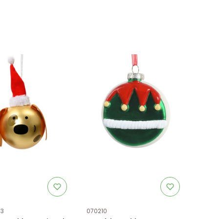
uktu
Kod produktu
_3
070210