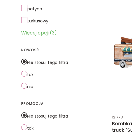
patyna
turkusowy
Więcej opcji (3)
NOWOŚĆ
Nie stosuj tego filtra
tak
nie
PROMOCJA
Kod produk
Nie stosuj tego filtra
121778
Bombka 
tak
truck "S