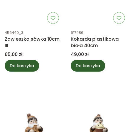
Kod produktu
Kod produktu
456440_3
517486
Zawieszka sówka 10cm
Kokarda plastikowa
III
biała 40cm
Cena
Cena
65,00 zł
49,00 zł
Do koszyka
Do koszyka