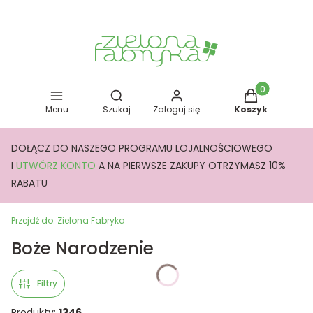
Otwórz wyszukiwarkę
Produkty w kos
Menu
Szukaj
Zaloguj się
Koszyk
DOŁĄCZ DO NASZEGO PROGRAMU LOJALNOŚCIOWEGO
I
UTWÓRZ KONTO
A NA PIERWSZE ZAKUPY OTRZYMASZ 10%
RABATU
Przejdź do:
Zielona Fabryka
Boże Narodzenie
Filtry
Produkty:
1346