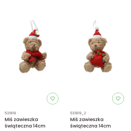
Kod produktu
Kod produktu
531819
531819_2
Miś zawieszka
Miś zawieszka
świąteczna 14cm
świąteczna 14cm