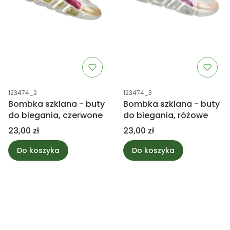
Kod produktu
Kod produktu
123474_2
123474_3
Bombka szklana - buty
Bombka szklana - buty
do biegania, czerwone
do biegania, różowe
Cena
Cena
23,00 zł
23,00 zł
Do koszyka
Do koszyka