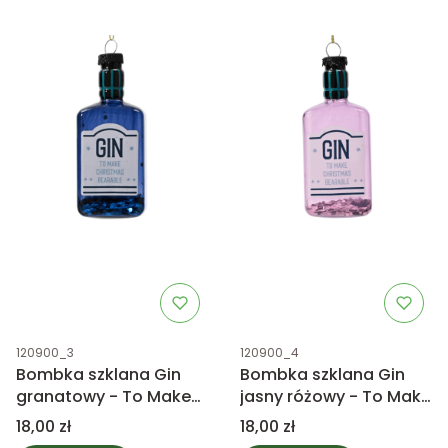
Kod produktu
Kod produktu
120900_3
120900_4
Bombka szklana Gin
Bombka szklana Gin
granatowy - To Make
jasny różowy - To Make
Christmas Bearable
Christmas Bearable
Cena
Cena
18,00 zł
18,00 zł