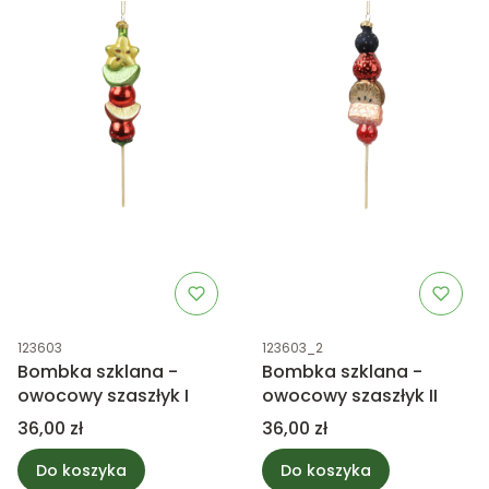
Kod produktu
Kod produktu
123603
123603_2
Bombka szklana -
Bombka szklana -
owocowy szaszłyk I
owocowy szaszłyk II
Cena
Cena
36,00 zł
36,00 zł
Do koszyka
Do koszyka