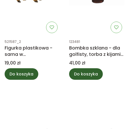
Kod produktu
Kod produktu
521587_2
123481
Figurka plastikowa -
Bombka szklana - dla
sarna w
golfisty, torba z kijami
pomarańczowej
do golfa
Cena
Cena
19,00 zł
41,00 zł
czapce
Do koszyka
Do koszyka