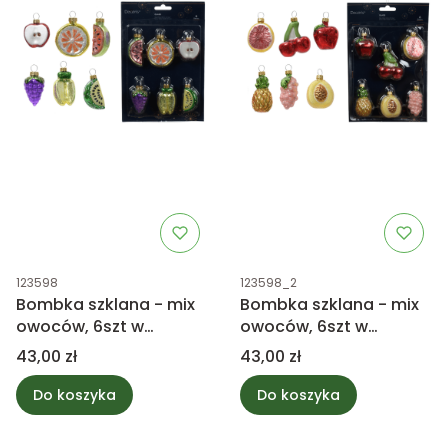
Kod produktu
Kod produktu
123598
123598_2
Bombka szklana - mix
Bombka szklana - mix
owoców, 6szt w
owoców, 6szt w
zestawie
zestawie
Cena
Cena
43,00 zł
43,00 zł
Do koszyka
Do koszyka