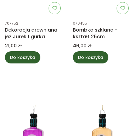
Kod produktu
Kod produktu
707752
070455
Dekoracja drewniana
Bombka szklana -
jeż Jurek figurka
kształt 25cm
Cena
Cena
21,00 zł
46,00 zł
Do koszyka
Do koszyka