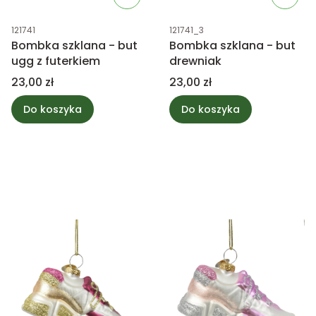
Kod produktu
Kod produktu
121741
121741_3
Bombka szklana - but
Bombka szklana - but
ugg z futerkiem
drewniak
Cena
Cena
23,00 zł
23,00 zł
Do koszyka
Do koszyka