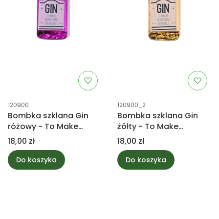
Kod produktu
Kod produktu
120900
120900_2
Bombka szklana Gin
Bombka szklana Gin
różowy - To Make
żółty - To Make
Christmas Bearable
Christmas Bearable
Cena
Cena
18,00 zł
18,00 zł
Do koszyka
Do koszyka