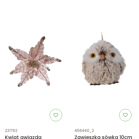
Kod produktu
Kod produktu
221762
456440_2
Kwiat gwiazda
Zawieszka sówka 10cm