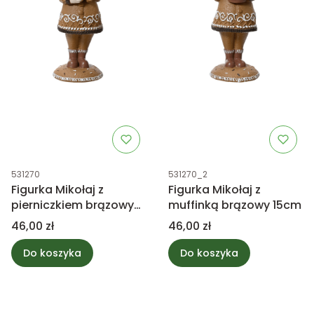
Kod produktu
Kod produktu
531270
531270_2
Figurka Mikołaj z
Figurka Mikołaj z
pierniczkiem brązowy
muffinką brązowy 15cm
15cm
Cena
Cena
46,00 zł
46,00 zł
Do koszyka
Do koszyka