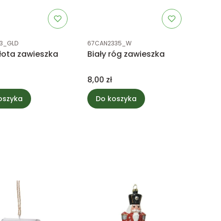
uktu
Kod produktu
3_GLD
67CAN2335_W
złota zawieszka
Biały róg zawieszka
Cena
8,00 zł
oszyka
Do koszyka