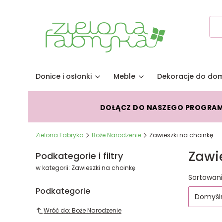
Donice i osłonki
Meble
Dekoracje do do
DOŁĄCZ DO NASZEGO PROGRA
Zielona Fabryka
Boże Narodzenie
Zawieszki na choinkę
Zawi
Podkategorie i filtry
w kategorii: Zawieszki na choinkę
Lista
Sortowani
Podkategorie
Domyśl
Wróć do: Boże Narodzenie