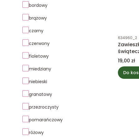
bordowy
brązowy
czarny
Kod produk
634960_2
czerwony
Zawiesz
świątec
fioletowy
Cena
19,00 zł
miedziany
Do kos
niebieski
granatowy
przezroczysty
pomarańczowy
różowy