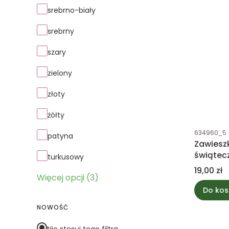
srebrno-biały
srebrny
szary
zielony
złoty
żółty
Kod produk
634960_5
patyna
Zawiesz
świątec
turkusowy
Cena
19,00 zł
Więcej opcji (3)
Do kos
NOWOŚĆ
Nie stosuj tego filtra