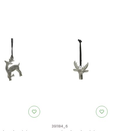
uktu
Kod produktu
5
391184_6