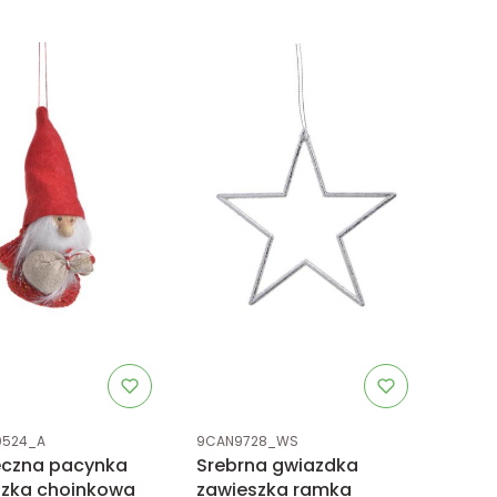
uktu
Kod produktu
0524_A
9CAN9728_WS
eczna pacynka
Srebrna gwiazdka
szka choinkowa
zawieszka ramka