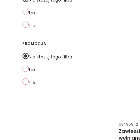
tak
nie
PROMOCJA
Nie stosuj tego filtra
tak
nie
Kod produk
634959_2
Zawieszk
wełnian