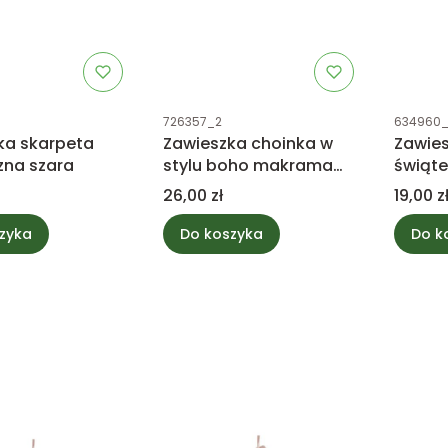
tu
Kod produktu
Kod prod
726357_2
634960
ka skarpeta
Zawieszka choinka w
Zawies
zna szara
stylu boho makrama
świąte
biała
Cena
Cena
26,00 zł
19,00 z
zyka
Do koszyka
Do k