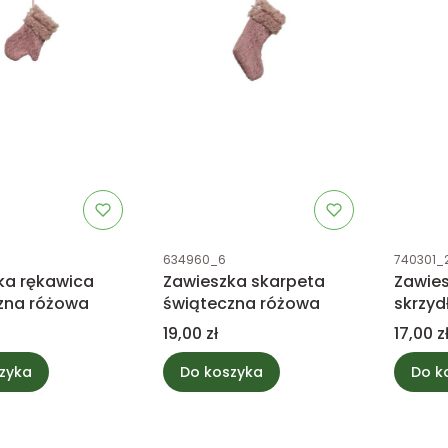
tu
Kod produktu
Kod prod
634960_6
740301_
ka rękawica
Zawieszka skarpeta
Zawies
zna różowa
świąteczna różowa
skrzyd
piórki
Cena
Cena
19,00 zł
17,00 z
zyka
Do koszyka
Do k