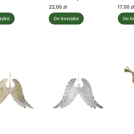
Cena
Cena
22,00 zł
17,00 z
zyka
Do koszyka
Do k