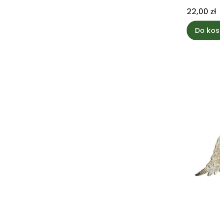
Cena
22,00 zł
Do kos