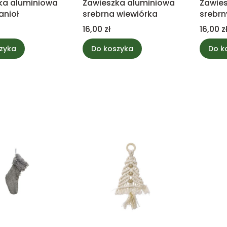
ka aluminiowa
Zawieszka aluminiowa
Zawie
anioł
srebrna wiewiórka
srebrn
Cena
Cena
16,00 zł
16,00 z
zyka
Do koszyka
Do k