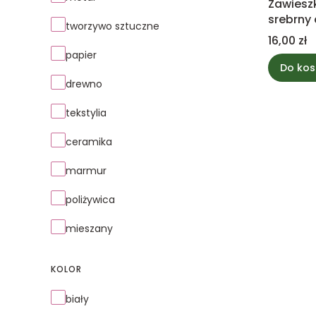
Zawiesz
srebrny 
tworzywo sztuczne
Cena
16,00 zł
papier
Do kos
drewno
tekstylia
ceramika
marmur
poliżywica
mieszany
KOLOR
Kolor
biały