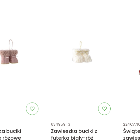
tu
Kod produktu
Kod prod
634959_3
224CAN
a buciki
Zawieszka buciki z
Świąt
e różowe
futerka biały-róż
zawie