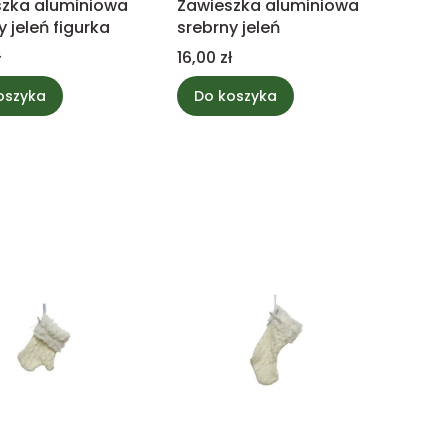
szka aluminiowa
Zawieszka aluminiowa
y jeleń figurka
srebrny jeleń
Cena
ł
16,00 zł
oszyka
Do koszyka