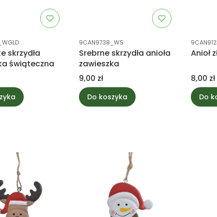
tu
Kod produktu
Kod prod
_WGLD
9CAN9738_WS
9CAN912
te skrzydła
Srebrne skrzydła anioła
Anioł 
ka świąteczna
zawieszka
Cena
Cena
9,00 zł
8,00 zł
zyka
Do koszyka
Do k