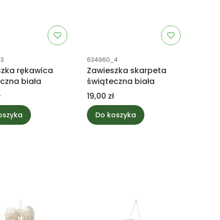
uktu
Kod produktu
_3
634960_4
zka rękawica
Zawieszka skarpeta
czna biała
świąteczna biała
Cena
ł
19,00 zł
oszyka
Do koszyka