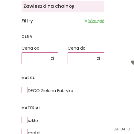
Zawieszki na choinkę
Filtry
Wyczyść
CENA
Cena od
Cena do
zł
zł
MARKA
Marka
DECO Zielona Fabryka
MATERIAŁ
Materiał
szkło
Kod produk
391184_3
metal